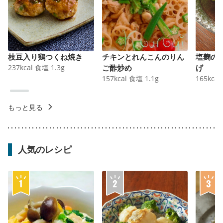
枝豆入り鶏つくね焼き
チキンとれんこんのりん
塩麹の
237
kcal
食塩
1.3
g
ご酢炒め
げ
157
kcal
食塩
1.1
g
165
kcal
もっと見る
人気のレシピ