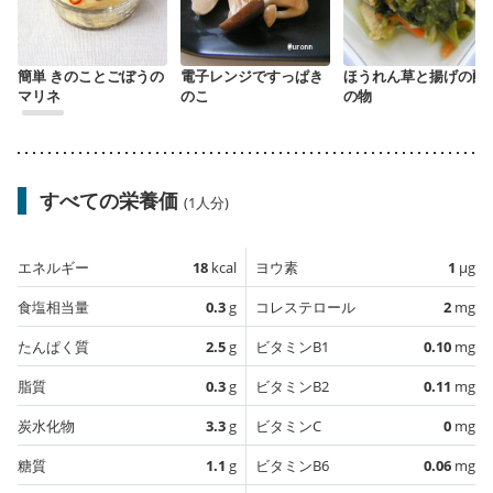
簡単 きのことごぼうの
電子レンジですっぱき
ほうれん草と揚げの酢
マリネ
のこ
の物
すべての栄養価
(1人分)
エネルギー
18
kcal
ヨウ素
1
µg
食塩相当量
0.3
g
コレステロール
2
mg
たんぱく質
2.5
g
ビタミンB1
0.10
mg
脂質
0.3
g
ビタミンB2
0.11
mg
炭水化物
3.3
g
ビタミンC
0
mg
糖質
1.1
g
ビタミンB6
0.06
mg