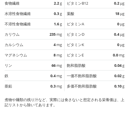
食物繊維
2.2
g
ビタミンB12
0.2
µg
水溶性食物繊維
0.3
g
葉酸
18
µg
不溶性食物繊維
1.6
g
ビタミンA
0
µg
カリウム
235
mg
ビタミンD
0.4
µg
カルシウム
4
mg
ビタミンK
0
µg
マグネシウム
8
mg
ビタミンE
0.0
mg
リン
66
mg
飽和脂肪酸
0.04
g
鉄
0.4
mg
一価不飽和脂肪酸
0.02
g
亜鉛
0.3
mg
多価不飽和脂肪酸
0.10
g
煮物や麺類の残り汁など、実際には食さないと想定される栄養価は、上
記リストから除いてあります。