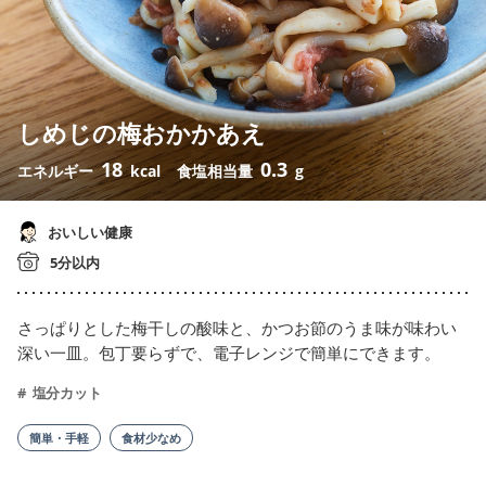
しめじの梅おかかあえ
18
0.3
エネルギー
kcal
食塩相当量
g
おいしい健康
5分以内
さっぱりとした梅干しの酸味と、かつお節のうま味が味わい
深い一皿。包丁要らずで、電子レンジで簡単にできます。
塩分カット
簡単・手軽
食材少なめ