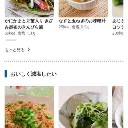
かにかまと豆苗入り きざ
なすと玉ねぎのお味噌汁
あじと
み昆布のきんぴら風
25
kcal
食塩
0.9
g
ヨソテ
69
kcal
食塩
1.1
g
200
kcal
もっと見る
おいしく減塩したい