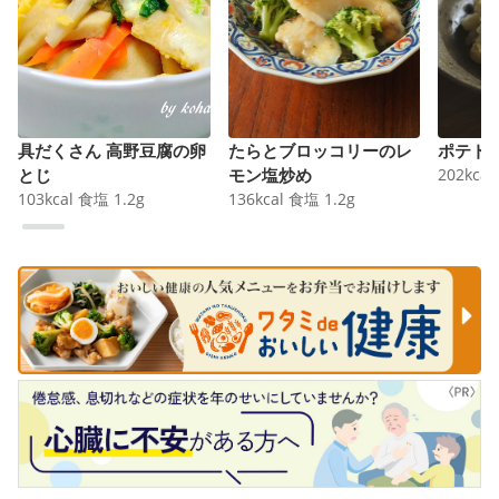
具だくさん 高野豆腐の卵
たらとブロッコリーのレ
ポテト
とじ
モン塩炒め
202
kcal
103
kcal
食塩
1.2
g
136
kcal
食塩
1.2
g