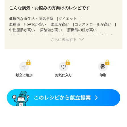
こんな病気・お悩みの方向けのレシピです
健康的な食生活・病気予防
ダイエット
血糖値・HbA1cが高い
血圧が高い
コレステロールが高い
中性脂肪が高い
尿酸値が高い
肝機能の値が高い
腎機能の値が高い
糖尿病（2型）
高血圧
脂質異常症
さらに表示する
高尿酸血症（痛風）
狭心症
心筋梗塞
心臓弁膜症
心不全
胃ポリープ
逆流性食道炎
胆石症
慢性膵炎（移行期・寛解期）
非アルコール性脂肪肝
痔
過敏性腸症候群（IBS）
睡眠時無呼吸症候群
糖尿病性腎症（第１期）
糖尿病性腎症（第２期）
糖尿病性腎症（第３期）
CKD（ステージ１）
CKD（ステージ２）
献立に追加
CKD（ステージ３a）
お気に入り
印刷
CKD（ステージ３b）
透析
乳がん（抗がん剤治療中）
乳がん（ホルモン療法中）
乳がん（放射線治療中）
乳がん治療を終えた方・経過観察中の方など
食欲がない
妊娠中(初期)
妊婦健診・体重増加が気になる（初期）
妊婦健診・血圧が気になる（初期）
妊婦健診・血糖値が気になる（初期）
妊娠高血圧(中期)
妊娠糖尿病(初期)
産後（母乳）
産後（混合栄養）
産後（ミルク）
骨折
骨粗しょう症
関節リウマチ
乾癬
フレイル（年齢に合わせた体作り）
貧血対策