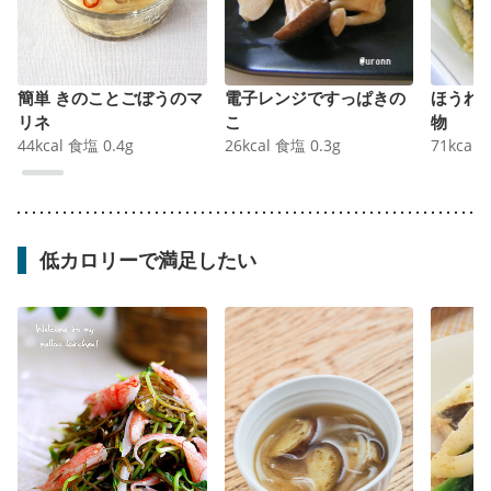
簡単 きのことごぼうのマ
電子レンジですっぱきの
ほうれ
リネ
こ
物
44
kcal
食塩
0.4
g
26
kcal
食塩
0.3
g
71
kcal
低カロリーで満足したい