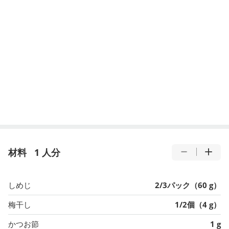
材料
1 人分
しめじ
2/3パック（60 g）
梅干し
1/2個（4 g）
かつお節
1 g