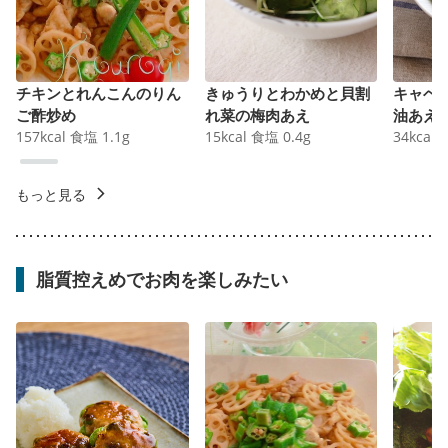
チキンとれんこんのりん
きゅうりとわかめと貝割
キャベ
ご酢炒め
れ菜の梅肉あえ
油あえ
157
kcal
食塩
1.1
g
15
kcal
食塩
0.4
g
34
kcal
もっと見る
脂質控えめでお肉を楽しみたい