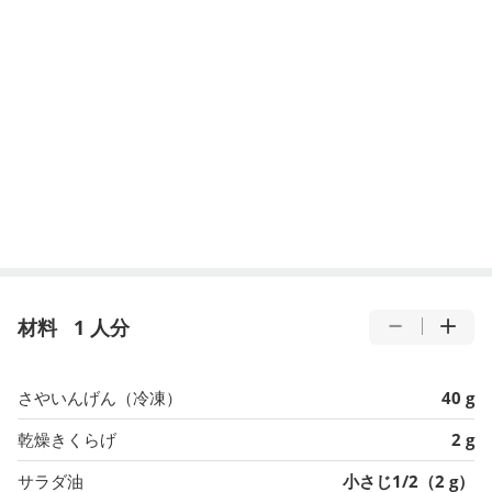
材料
1 人分
さやいんげん（冷凍）
40 g
乾燥きくらげ
2 g
サラダ油
小さじ1/2（2 g）