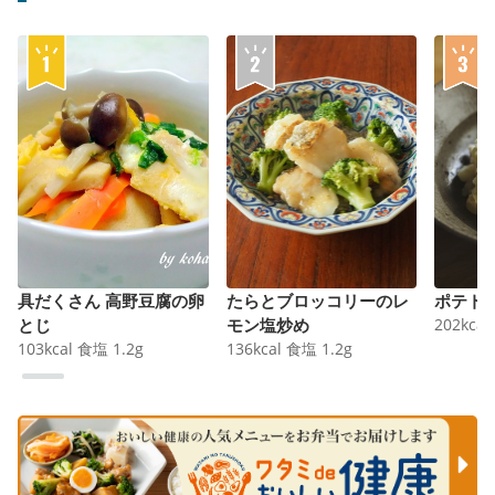
具だくさん 高野豆腐の卵
たらとブロッコリーのレ
ポテト
とじ
モン塩炒め
202
kcal
103
kcal
食塩
1.2
g
136
kcal
食塩
1.2
g