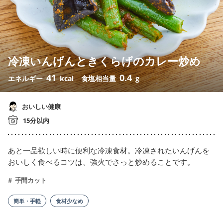
冷凍いんげんときくらげのカレー炒め
41
0.4
エネルギー
kcal
食塩相当量
g
おいしい健康
15分以内
あと一品欲しい時に便利な冷凍食材。冷凍されたいんげんを
おいしく食べるコツは、強火でさっと炒めることです。
手間カット
簡単・手軽
食材少なめ