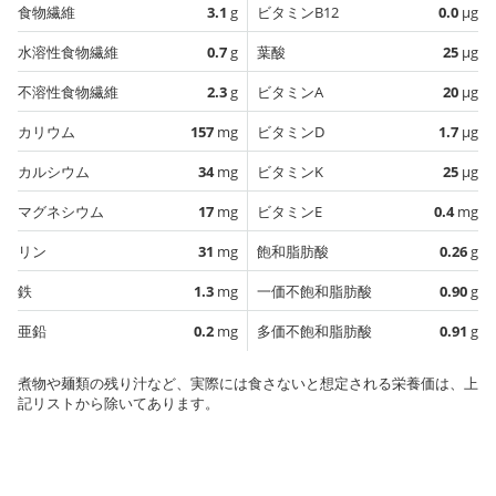
食物繊維
3.1
g
ビタミンB12
0.0
µg
水溶性食物繊維
0.7
g
葉酸
25
µg
不溶性食物繊維
2.3
g
ビタミンA
20
µg
カリウム
157
mg
ビタミンD
1.7
µg
カルシウム
34
mg
ビタミンK
25
µg
マグネシウム
17
mg
ビタミンE
0.4
mg
リン
31
mg
飽和脂肪酸
0.26
g
鉄
1.3
mg
一価不飽和脂肪酸
0.90
g
亜鉛
0.2
mg
多価不飽和脂肪酸
0.91
g
煮物や麺類の残り汁など、実際には食さないと想定される栄養価は、上
記リストから除いてあります。