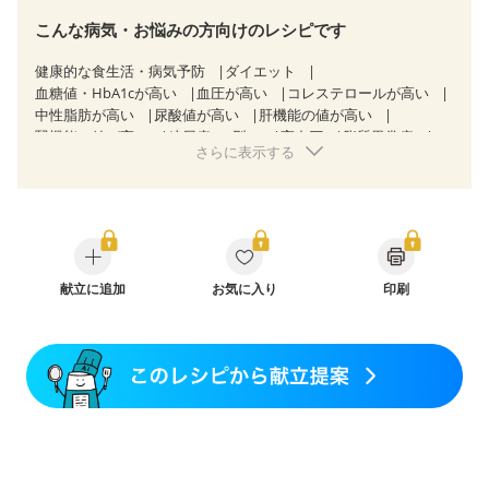
こんな病気・お悩みの方向けのレシピです
健康的な食生活・病気予防
ダイエット
血糖値・HbA1cが高い
血圧が高い
コレステロールが高い
中性脂肪が高い
尿酸値が高い
肝機能の値が高い
腎機能の値が高い
糖尿病（2型）
高血圧
脂質異常症
さらに表示する
高尿酸血症（痛風）
狭心症
心筋梗塞
心臓弁膜症
心不全
胆石症
非アルコール性脂肪肝
慢性便秘症
過敏性腸症候群（IBS）
睡眠時無呼吸症候群
糖尿病性腎症（第１期）
糖尿病性腎症（第２期）
糖尿病性腎症（第３期）
CKD（ステージ１）
CKD（ステージ２）
CKD（ステージ３a）
CKD（ステージ３b）
献立に追加
透析
お気に入り
乳がん（抗がん剤治療中）
印刷
乳がん（ホルモン療法中）
乳がん（放射線治療中）
乳がん治療を終えた方・経過観察中の方など
産後（ミルク）
骨折
骨粗しょう症
関節リウマチ
乾癬
低栄養予防
貧血対策
ニキビ・肌荒れ
妊活中
更年期