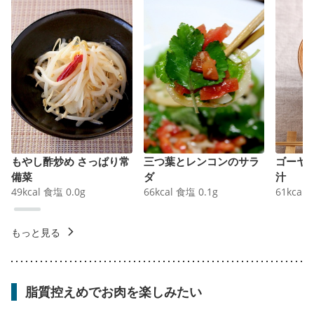
もやし酢炒め さっぱり常
三つ葉とレンコンのサラ
ゴーヤ
備菜
ダ
汁
49
kcal
食塩
0.0
g
66
kcal
食塩
0.1
g
61
kcal
もっと見る
脂質控えめでお肉を楽しみたい