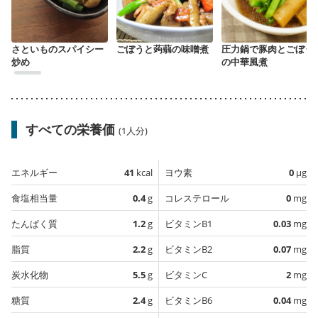
さといものスパイシー
ごぼうと蒟蒻の味噌煮
圧力鍋で豚肉とごぼう
炒め
の中華風煮
すべての栄養価
(1人分)
エネルギー
41
kcal
ヨウ素
0
µg
食塩相当量
0.4
g
コレステロール
0
mg
たんぱく質
1.2
g
ビタミンB1
0.03
mg
脂質
2.2
g
ビタミンB2
0.07
mg
炭水化物
5.5
g
ビタミンC
2
mg
糖質
2.4
g
ビタミンB6
0.04
mg