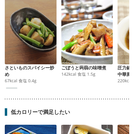
さといものスパイシー炒
ごぼうと蒟蒻の味噌煮
圧力鍋
め
142
kcal
食塩
1.5
g
中華風
67
kcal
食塩
0.4
g
220
kcal
低カロリーで満足したい