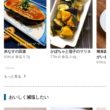
米なすの田楽
かぼちゃと茄子のマリネ
簡単副
65
kcal
食塩
0.7
g
77
kcal
食塩
0.4
g
がいも
67
kcal
もっと見る
おいしく減塩したい