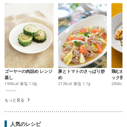
ゴーヤーの肉詰め レンジ
豚とトマトのさっぱり炒
鶏むね
蒸し
め
ック照
190
kcal
食塩
1.0
g
213
kcal
食塩
1.1
g
286
kcal
もっと見る
人気のレシピ