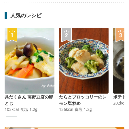
人気のレシピ
具だくさん 高野豆腐の卵
たらとブロッコリーのレ
ポテト
とじ
モン塩炒め
202
kcal
103
kcal
食塩
1.2
g
136
kcal
食塩
1.2
g