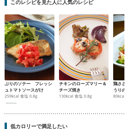
このレシピを見た人に人気のレシピ
ぶりのソテー フレッシ
チキンのローズマリー＆
鶏ささ
ュトマトソースがけ
チーズ焼き
うりの
259
kcal
食塩
0.8
g
130
kcal
食塩
0.8
g
80
kcal
低カロリーで満足したい