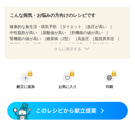
こんな病気・お悩みの方向けのレシピです
健康的な食生活・病気予防
ダイエット
血圧が高い
中性脂肪が高い
尿酸値が高い
肝機能の値が高い
腎機能の値が高い
糖尿病（2型）
高血圧
脂質異常症
高尿酸血症（痛風）
狭心症
心筋梗塞
心臓弁膜症
さらに表示する
心不全
胆石症
慢性便秘症
過敏性腸症候群（IBS）
糖尿病性腎症（第３期）
CKD（ステージ１）
CKD（ステージ２）
CKD（ステージ３a）
CKD（ステージ３b）
透析
乳がん（抗がん剤治療中）
乳がん（ホルモン療法中）
乳がん（放射線治療中）
乳がん治療を終えた方・経過観察中の方など
食欲がない
産後（ミルク）
献立に追加
骨折
骨粗しょう症
お気に入り
関節リウマチ
印刷
フレイル（年齢に合わせた体作り）
低栄養予防
貧血対策
ニキビ・肌荒れ
妊活中
更年期