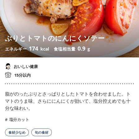
ぶりとトマトのにんにくソテー
174
0.9
エネルギー
kcal
食塩相当量
g
おいしい健康
15分以内
脂がのったぶりとさっぱりとしたトマトを合わせました。ト
マトのうま味、さらににんにくが効いて、塩分控えめでも十
分な味わい。
塩分カット
食材少なめ
旬の食材