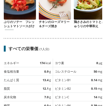
ぶりのソテー フレッ
チキンのローズマリー
鶏ささみのトマトとき
シュトマトソースがけ
＆チーズ焼き
ゅうりの中華和え
すべての栄養価
(1人分)
エネルギー
174
kcal
ヨウ素
8
µg
食塩相当量
0.9
g
コレステロール
50
mg
たんぱく質
13.4
g
ビタミンB1
0.14
mg
脂質
12.1
g
ビタミンB2
0.15
mg
炭水化物
7.0
g
ビタミンC
14
mg
糖質
6.0
g
ビタミンB6
0.39
mg