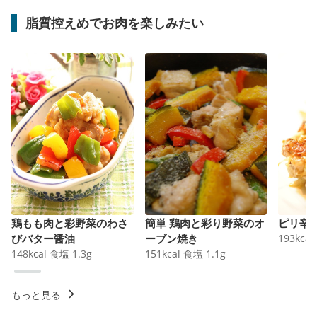
脂質控えめでお肉を楽しみたい
鶏もも肉と彩野菜のわさ
簡単 鶏肉と彩り野菜のオ
ピリ辛
びバター醤油
ーブン焼き
193
kcal
148
kcal
食塩
1.3
g
151
kcal
食塩
1.1
g
もっと見る