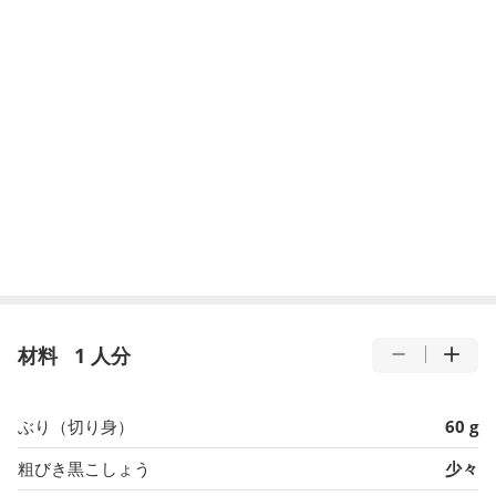
材料
1 人分
ぶり（切り身）
60 g
粗びき黒こしょう
少々