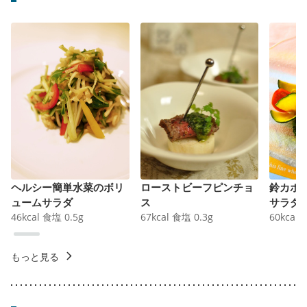
ヘルシー簡単水菜のボリ
ローストビーフピンチョ
鈴カボ
ュームサラダ
ス
サラダ
46
kcal
食塩
0.5
g
67
kcal
食塩
0.3
g
60
kcal
もっと見る