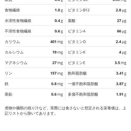
食物繊維
1.0
g
ビタミンB12
2.8
µg
水溶性食物繊維
0.4
g
葉酸
27
µg
不溶性食物繊維
0.6
g
ビタミンA
66
µg
カリウム
401
mg
ビタミンD
2.4
µg
カルシウム
19
mg
ビタミンK
4
µg
マグネシウム
27
mg
ビタミンE
3.5
mg
リン
157
mg
飽和脂肪酸
3.41
g
鉄
0.8
mg
一価不飽和脂肪酸
3.87
g
亜鉛
0.6
mg
多価不飽和脂肪酸
1.91
g
煮物や麺類の残り汁など、実際には食さないと想定される栄養価は、上
記リストから除いてあります。