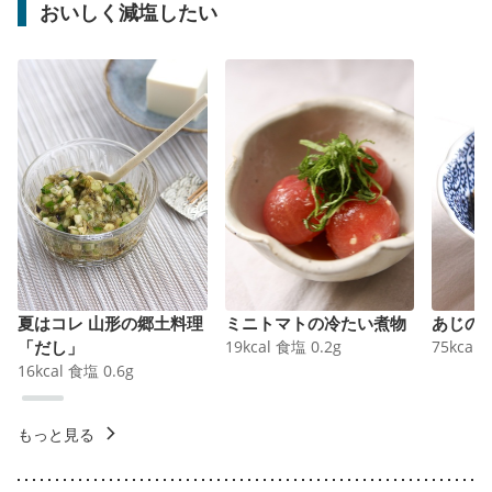
おいしく減塩したい
夏はコレ 山形の郷土料理
ミニトマトの冷たい煮物
あじの
「だし」
19
kcal
食塩
0.2
g
75
kcal
16
kcal
食塩
0.6
g
もっと見る