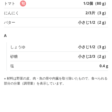
トマト
1/2個（80 g）
にんにく
2/3片（3 g）
バター
小さじ1/2（2 g）
A
しょうゆ
小さじ1/2（3 g）
砂糖
小さじ2/3（2 g）
塩
0.4 g
※ 材料は野菜の皮、肉・魚の骨や内臓を取り除いたもので、食べられる
部分の分量（調理量）を表示しています。