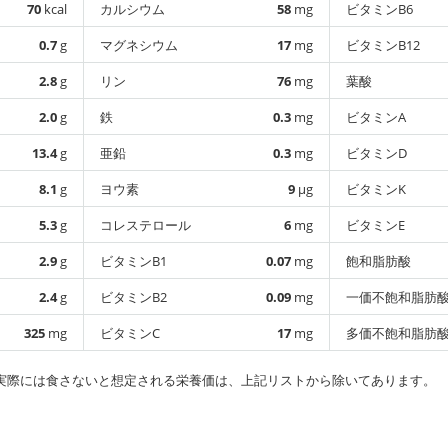
70
kcal
カルシウム
58
mg
ビタミンB6
0.7
g
マグネシウム
17
mg
ビタミンB12
2.8
g
リン
76
mg
葉酸
2.0
g
鉄
0.3
mg
ビタミンA
13.4
g
亜鉛
0.3
mg
ビタミンD
8.1
g
ヨウ素
9
µg
ビタミンK
5.3
g
コレステロール
6
mg
ビタミンE
2.9
g
ビタミンB1
0.07
mg
飽和脂肪酸
2.4
g
ビタミンB2
0.09
mg
一価不飽和脂肪
325
mg
ビタミンC
17
mg
多価不飽和脂肪
実際には食さないと想定される栄養価は、上記リストから除いてあります。