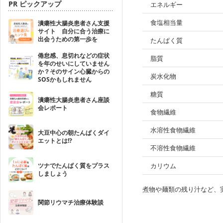
PR ピックアップ
エネルギー
食塩相当量
潰瘍性大腸炎患者さん支援
サイト 自分に合う治療に
出会うための第一歩を
たんぱく質
倦怠感、息切れなどの症状
脂質
を年のせいにしていません
か？そのサイン心臓からの
炭水化物
SOSかもしれません
糖質
潰瘍性大腸炎患者さん座談
会レポート
食物繊維
水溶性食物繊維
大豆中心の朝たんぱくダイ
エットとは!?
不溶性食物繊維
ツナでたんぱく質をプラス
カリウム
しましょう
煮物や麺類の残り汁など、
関節リウマチ治療体験談