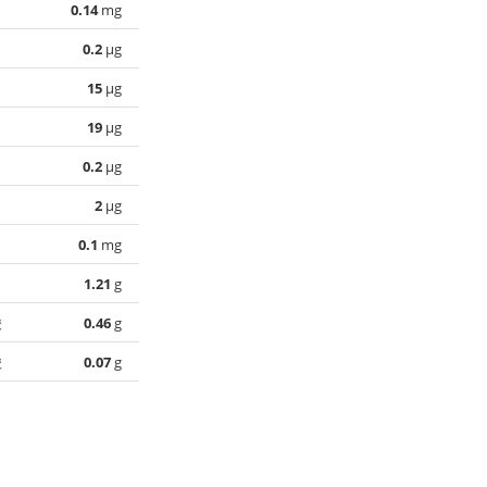
0.14
mg
0.2
µg
15
µg
19
µg
0.2
µg
2
µg
0.1
mg
1.21
g
酸
0.46
g
酸
0.07
g