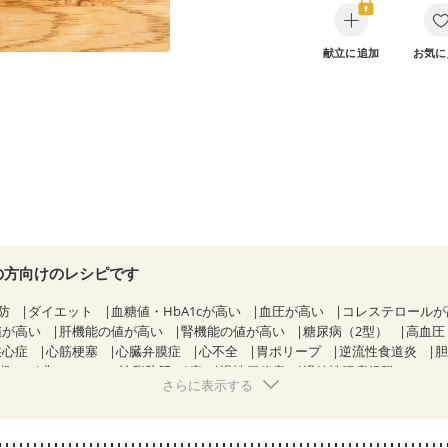
献立に追加
お気に
の方向けのレシピです
防
ダイエット
血糖値・HbA1cが高い
血圧が高い
コレステロール
値が高い
肝機能の値が高い
腎機能の値が高い
糖尿病（2型）
高血圧
狭心症
心筋梗塞
心臓弁膜症
心不全
胃ポリープ
逆流性食道炎
期）
非アルコール性脂肪肝
痔
慢性便秘症
過敏性腸症候群（IBS）
さらに表示する
糖尿病性腎症（第１期）
糖尿病性腎症（第２期）
糖尿病性腎症（第３期
KD（ステージ２）
CKD（ステージ３a）
乳がん（放射線治療中）
食
・体重増加が気になる（初期）
妊婦健診・血圧が気になる（初期）