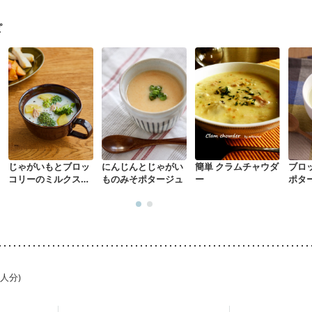
なる（初期）
妊娠高血圧(中期)
妊娠糖尿病(初期)
産後（母乳）
産
骨粗しょう症
関節リウマチ
乾癬
フレイル（年齢に合わせた体作り
ピ
荒れ
妊活中
更年期
じゃがいもとブロッ
にんじんとじゃがい
簡単 クラムチャウダ
ブロ
コリーのミルクスー
ものみそポタージュ
ー
ポタ
プ
1人分)