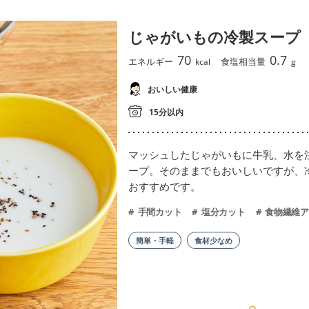
じゃがいもの冷製スープ
70
0.7
エネルギー
食塩相当量
kcal
g
おいしい健康
15分以内
マッシュしたじゃがいもに牛乳、水を
ープ。そのままでもおいしいですが、
おすすめです。
手間カット
塩分カット
食物繊維ア
簡単・手軽
食材少なめ