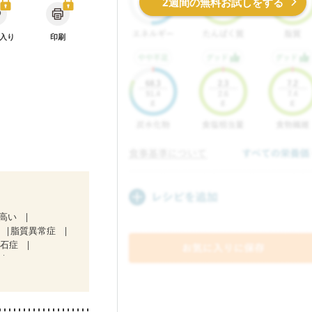
2週間の無料お試しをする
入り
印刷
が高い
脂質異常症
胆石症
）
欲がない