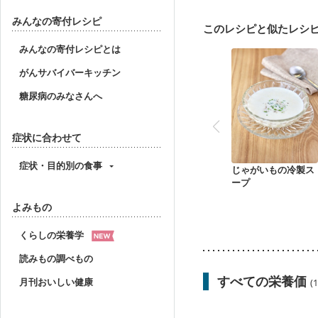
妊婦健診・血糖値が気に
産後（ミルク）
骨折
みんなの寄付レシピ
このレシピと似たレシ
貧血対策
ニキビ・肌
みんなの寄付レシピとは
がんサバイバーキッチン
糖尿病のみなさんへ
症状に合わせて
症状・目的別の食事
じゃがいもの冷製ス
ープ
よみもの
くらしの栄養学
読みもの調べもの
すべての栄養価
月刊おいしい健康
(