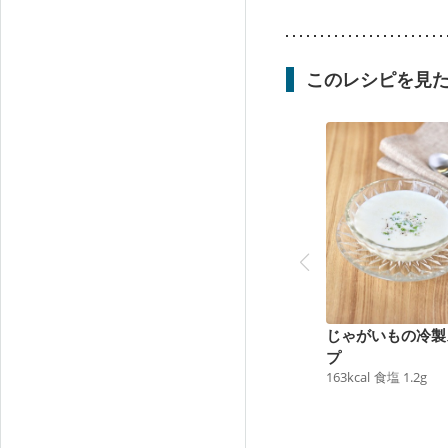
このレシピを見
じゃがいもの冷製
プ
163
kcal
食塩
1.2
g