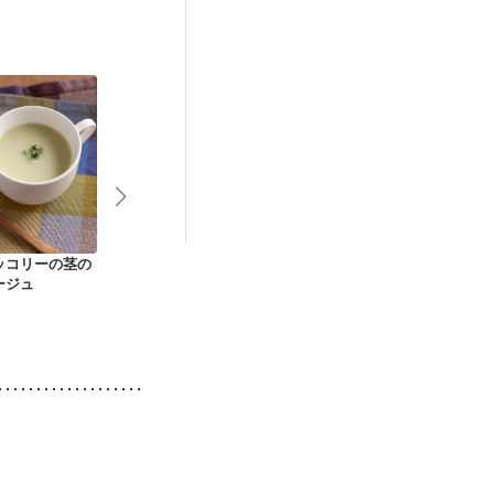
後（混合栄養）
）
低栄養予防
ッコリーの茎の
新じゃがとセロリ 押
じゃがいもとブロッ
カリフラワー
ージュ
麦のポタージュ
コリーの簡単ポター
ージュ
ジュ