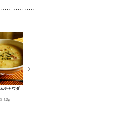
ラムチャウダ
ブロッコリーの茎のポ
新じゃがとセロリ 押
タージュ
麦のポタージュ
塩
1.3
g
74
kcal
食塩
1.0
g
117
kcal
食塩
1.0
g
1