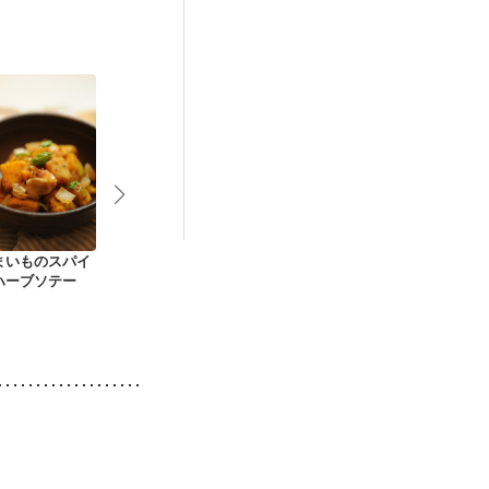
まいものスパイ
さつまいもとりんご
ローズマリー・スイ
さつま芋とお
ハーブソテー
の秋サラダ
ートポテト
ラッセ