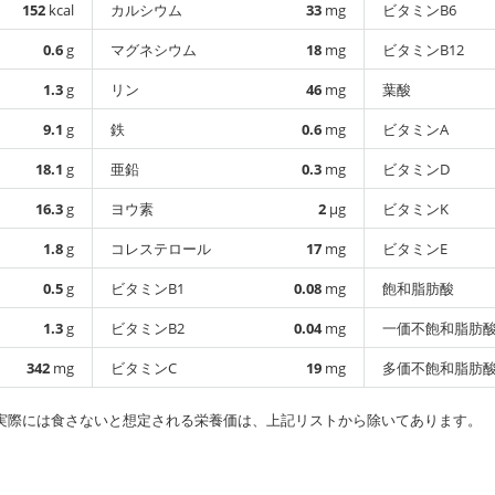
152
kcal
カルシウム
33
mg
ビタミンB6
0.6
g
マグネシウム
18
mg
ビタミンB12
1.3
g
リン
46
mg
葉酸
9.1
g
鉄
0.6
mg
ビタミンA
18.1
g
亜鉛
0.3
mg
ビタミンD
16.3
g
ヨウ素
2
µg
ビタミンK
1.8
g
コレステロール
17
mg
ビタミンE
0.5
g
ビタミンB1
0.08
mg
飽和脂肪酸
1.3
g
ビタミンB2
0.04
mg
一価不飽和脂肪
342
mg
ビタミンC
19
mg
多価不飽和脂肪
実際には食さないと想定される栄養価は、上記リストから除いてあります。