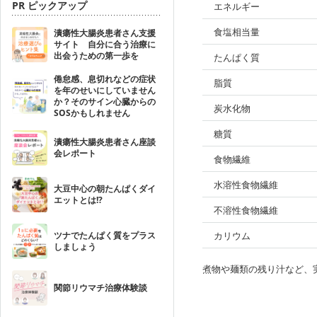
PR ピックアップ
エネルギー
食塩相当量
潰瘍性大腸炎患者さん支援
サイト 自分に合う治療に
出会うための第一歩を
たんぱく質
倦怠感、息切れなどの症状
脂質
を年のせいにしていません
か？そのサイン心臓からの
炭水化物
SOSかもしれません
糖質
潰瘍性大腸炎患者さん座談
会レポート
食物繊維
水溶性食物繊維
大豆中心の朝たんぱくダイ
エットとは!?
不溶性食物繊維
ツナでたんぱく質をプラス
カリウム
しましょう
煮物や麺類の残り汁など、
関節リウマチ治療体験談