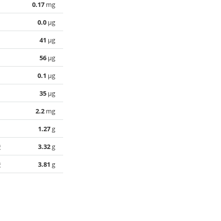
0.17
mg
0.0
µg
41
µg
56
µg
0.1
µg
35
µg
2.2
mg
1.27
g
酸
3.32
g
酸
3.81
g