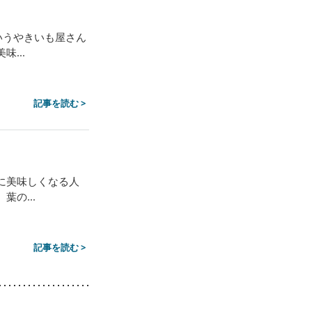
いうやきいも屋さん
...
記事を読む >
に美味しくなる人
の...
記事を読む >