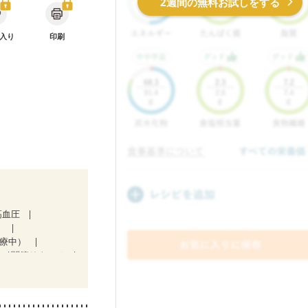
2週間の無料お試しをする
入り
印刷
高血圧
）
治療中）
症
関節リウマチ