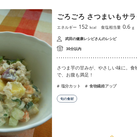
ごろごろ さつまいもサラ
152
0.6
エネルギー
食塩相当量
kcal
g
武田の健康レシピさんのレシピ
30分以内
さつま芋の甘みが、やさしい味に。食
で、お腹も満足！
塩分カット
食物繊維アップ
旬の食材