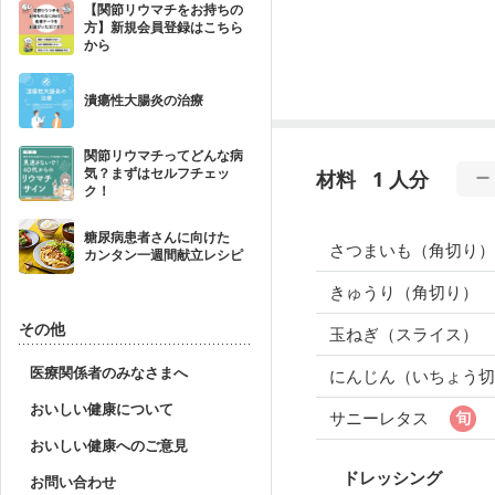
【関節リウマチをお持ちの
方】新規会員登録はこちら
から
潰瘍性大腸炎の治療
関節リウマチってどんな病
気？まずはセルフチェッ
材料
1 人分
ク！
糖尿病患者さんに向けた
さつまいも（角切り）
カンタン一週間献立レシピ
きゅうり（角切り）
その他
玉ねぎ（スライス）
医療関係者のみなさまへ
にんじん（いちょう切
おいしい健康について
サニーレタス
おいしい健康へのご意見
ドレッシング
お問い合わせ