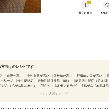
献立に追加
お気に
の方向けのレシピです
防
血圧が高い
中性脂肪が高い
尿酸値が高い
肝機能の値が高い
胃ポリープ
慢性便秘症
過敏性腸症候群（IBS）
糖尿病性腎症（第３期
乳がん（抗がん剤治療中）
乳がん（ホルモン療法中）
乳がん（放射線
経過観察中の方など
食欲がない
産後（ミルク）
骨折
骨粗しょう
さらに表示する
ニキビ・肌荒れ
妊活中
更年期