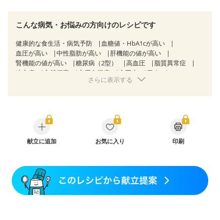
こんな病気・お悩みの方向けのレシピです
健康的な食生活・病気予防
血糖値・HbA1cが高い
血圧が高い
中性脂肪が高い
肝機能の値が高い
腎機能の値が高い
糖尿病（2型）
高血圧
脂質異常症
狭心症
心筋梗塞
心臓弁膜症
心不全
胃炎
さらに表示する
胃ポリープ
逆流性食道炎
胆石症
慢性膵炎（移行期・寛解期）
非アルコール性脂肪肝
痔
慢性便秘症
過敏性腸症候群（IBS）
糖尿病性腎症（第１期）
糖尿病性腎症（第２期）
CKD（ステージ１）
CKD（ステージ２）
乳がん（放射線治療中）
胃がん（抗がん剤治療中）
胃がん治療を終えた方・経過観察中の方
献立に追加
お気に入り
印刷
大腸がん治療を終えた方・経過観察中の方
大腸がん（抗がん剤治療中）
大腸がん（放射線治療中）
食欲がない
妊娠中(初期)
妊婦健診・体重増加が気になる（初期）
妊婦健診・血糖値が気になる（初期）
妊娠糖尿病(初期)
産後（母乳）
産後（混合栄養）
産後（ミルク）
骨折
骨粗しょう症
関節リウマチ