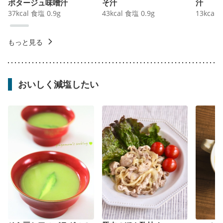
ポタージュ味噌汁
そ汁
汁
37
kcal
食塩
0.9
g
43
kcal
食塩
0.9
g
13
kcal
もっと見る
おいしく減塩したい