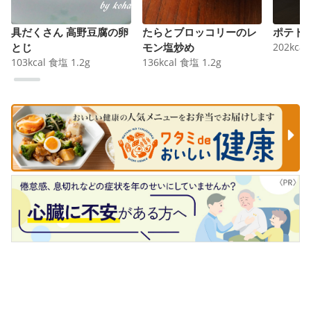
具だくさん 高野豆腐の卵
たらとブロッコリーのレ
ポテト
とじ
モン塩炒め
202
kcal
103
kcal
食塩
1.2
g
136
kcal
食塩
1.2
g