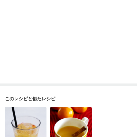
フレイル（年齢に合わせた体作り）
貧血対策
ニキビ・肌荒れ
妊活中
更年期
このレシピと似たレシピ