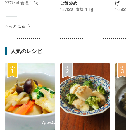
237
kcal
食塩
1.3
g
ご酢炒め
げ
157
kcal
食塩
1.1
g
165
kcal
もっと見る
人気のレシピ