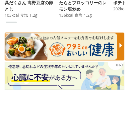
具だくさん 高野豆腐の卵
たらとブロッコリーのレ
ポテト
とじ
モン塩炒め
202
kcal
103
kcal
食塩
1.2
g
136
kcal
食塩
1.2
g