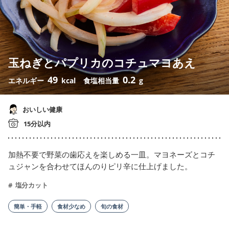
玉ねぎとパプリカのコチュマヨあえ
49
0.2
エネルギー
kcal
食塩相当量
g
おいしい健康
15分以内
加熱不要で野菜の歯応えを楽しめる一皿。マヨネーズとコチ
ュジャンを合わせてほんのりピリ辛に仕上げました。
塩分カット
簡単・手軽
食材少なめ
旬の食材