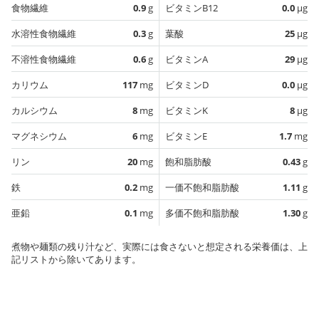
食物繊維
0.9
g
ビタミンB12
0.0
µg
水溶性食物繊維
0.3
g
葉酸
25
µg
不溶性食物繊維
0.6
g
ビタミンA
29
µg
カリウム
117
mg
ビタミンD
0.0
µg
カルシウム
8
mg
ビタミンK
8
µg
マグネシウム
6
mg
ビタミンE
1.7
mg
リン
20
mg
飽和脂肪酸
0.43
g
鉄
0.2
mg
一価不飽和脂肪酸
1.11
g
亜鉛
0.1
mg
多価不飽和脂肪酸
1.30
g
煮物や麺類の残り汁など、実際には食さないと想定される栄養価は、上
記リストから除いてあります。