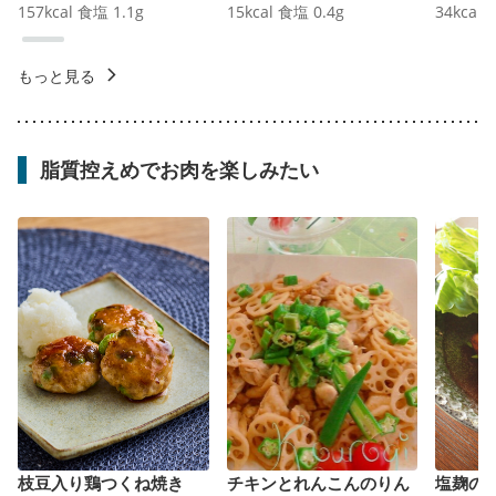
157
kcal
食塩
1.1
g
15
kcal
食塩
0.4
g
34
kcal
もっと見る
脂質控えめでお肉を楽しみたい
枝豆入り鶏つくね焼き
チキンとれんこんのりん
塩麹の