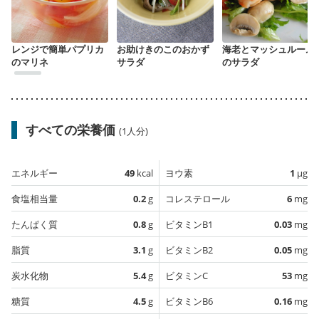
レンジで簡単パプリカ
お助けきのこのおかず
海老とマッシュルーム
のマリネ
サラダ
のサラダ
すべての栄養価
(1人分)
エネルギー
49
kcal
ヨウ素
1
µg
食塩相当量
0.2
g
コレステロール
6
mg
たんぱく質
0.8
g
ビタミンB1
0.03
mg
脂質
3.1
g
ビタミンB2
0.05
mg
炭水化物
5.4
g
ビタミンC
53
mg
糖質
4.5
g
ビタミンB6
0.16
mg