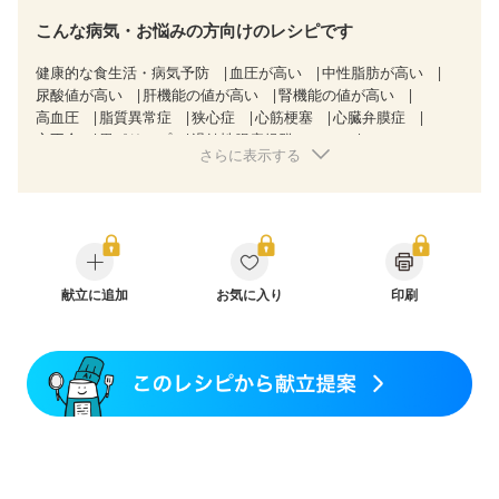
こんな病気・お悩みの方向けのレシピです
健康的な食生活・病気予防
血圧が高い
中性脂肪が高い
尿酸値が高い
肝機能の値が高い
腎機能の値が高い
高血圧
脂質異常症
狭心症
心筋梗塞
心臓弁膜症
心不全
胃ポリープ
過敏性腸症候群（IBS）
さらに表示する
糖尿病性腎症（第１期）
糖尿病性腎症（第２期）
糖尿病性腎症（第３期）
CKD（ステージ１）
CKD（ステージ２）
CKD（ステージ３a）
CKD（ステージ３b）
透析
乳がん（抗がん剤治療中）
乳がん（ホルモン療法中）
乳がん（放射線治療中）
乳がん治療を終えた方・経過観察中の方など
飲み込みにくい
献立に追加
食欲がない
お気に入り
産後（ミルク）
骨折
印刷
骨粗しょう症
関節リウマチ
低栄養予防
貧血対策
ニキビ・肌荒れ
妊活中
更年期