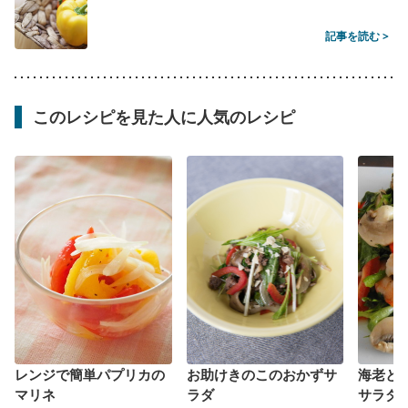
記事を読む >
このレシピを見た人に人気のレシピ
レンジで簡単パプリカの
お助けきのこのおかずサ
海老と
マリネ
ラダ
サラダ