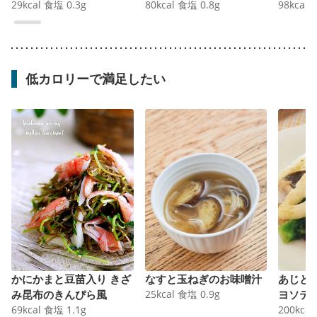
29
kcal
食塩
0.3
g
80
kcal
食塩
0.8
g
98
kcal
低カロリーで満足したい
かにかまと豆苗入り きざ
なすと玉ねぎのお味噌汁
あじと
み昆布のきんぴら風
25
kcal
食塩
0.9
g
ヨソテ
69
kcal
食塩
1.1
g
200
kcal