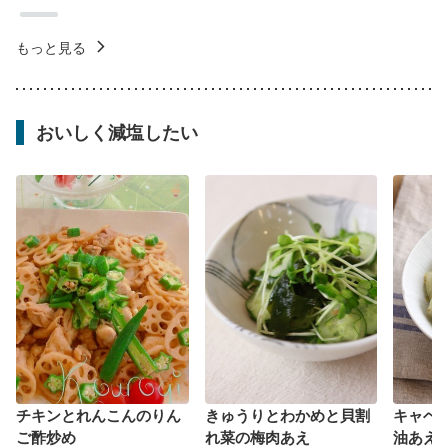
もっと見る
おいしく減塩したい
チキンとれんこんのりん
きゅうりとわかめと貝割
キャベ
ご酢炒め
れ菜の梅肉あえ
油あえ