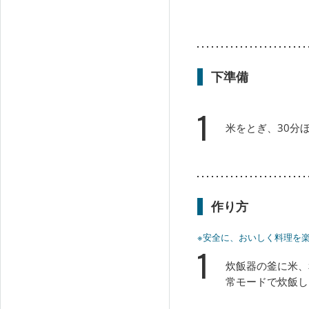
下準備
1
米をとぎ、30分
作り方
※安全に、おいしく料理を
1
炊飯器の釜に米、
常モードで炊飯し