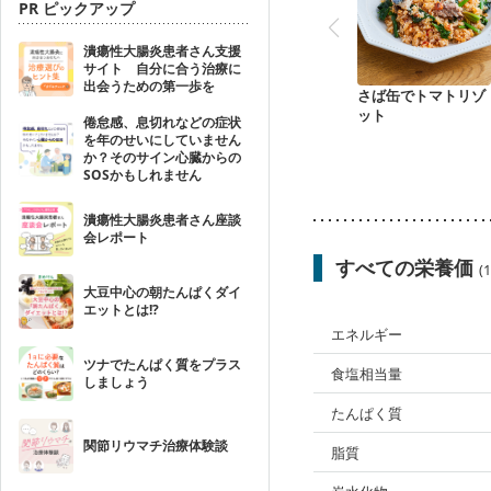
PR ピックアップ
潰瘍性大腸炎患者さん支援
サイト 自分に合う治療に
出会うための第一歩を
さば缶でトマトリゾ
ット
倦怠感、息切れなどの症状
を年のせいにしていません
か？そのサイン心臓からの
SOSかもしれません
潰瘍性大腸炎患者さん座談
会レポート
すべての栄養価
(
大豆中心の朝たんぱくダイ
エットとは!?
エネルギー
ツナでたんぱく質をプラス
食塩相当量
しましょう
たんぱく質
関節リウマチ治療体験談
脂質