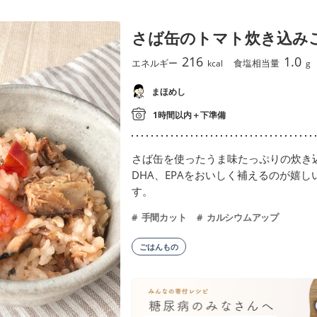
さば缶のトマト炊き込み
216
1.0
エネルギー
食塩相当量
kcal
g
まほめし
1時間以内＋下準備
さば缶を使ったうま味たっぷりの炊き
DHA、EPAをおいしく補えるのが嬉
す。
手間カット
カルシウムアップ
ごはんもの