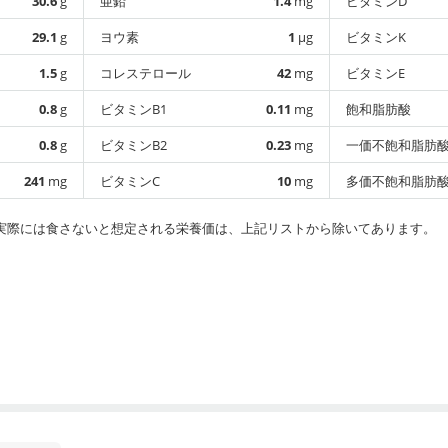
30.6
g
亜鉛
1.4
mg
ビタミンD
29.1
g
ヨウ素
1
µg
ビタミンK
1.5
g
コレステロール
42
mg
ビタミンE
0.8
g
ビタミンB1
0.11
mg
飽和脂肪酸
0.8
g
ビタミンB2
0.23
mg
一価不飽和脂肪
241
mg
ビタミンC
10
mg
多価不飽和脂肪
実際には食さないと想定される栄養価は、上記リストから除いてあります。