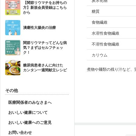
炭水化物
【関節リウマチをお持ちの
方】新規会員登録はこちら
糖質
から
食物繊維
潰瘍性大腸炎の治療
水溶性食物繊維
関節リウマチってどんな病
不溶性食物繊維
気？まずはセルフチェッ
ク！
カリウム
糖尿病患者さんに向けた
煮物や麺類の残り汁など、
カンタン一週間献立レシピ
その他
医療関係者のみなさまへ
おいしい健康について
おいしい健康へのご意見
お問い合わせ