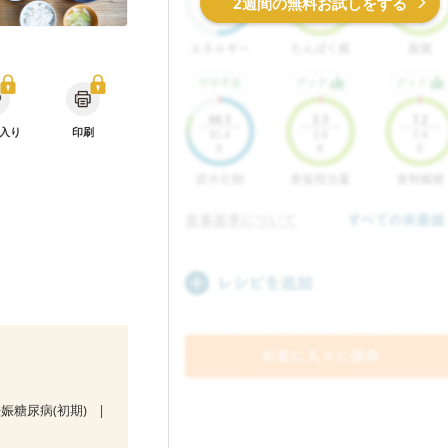
2週間の無料お試しをする
入り
印刷
娠糖尿病(初期)