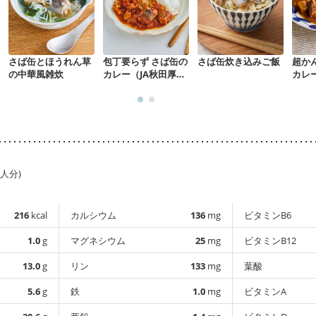
さば缶とほうれん草
包丁要らず さば缶の
さば缶炊き込みご飯
超か
の中華風雑炊
カレー（JA秋田厚生
カレ
連中央病院より）
1人分)
216
kcal
カルシウム
136
mg
ビタミンB6
1.0
g
マグネシウム
25
mg
ビタミンB12
13.0
g
リン
133
mg
葉酸
5.6
g
鉄
1.0
mg
ビタミンA