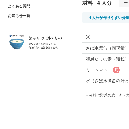
材料
4 人分
よくある質問
お知らせ一覧
４人分が作りやすい分
米
さば水煮缶（固形量）
和風だしの素（顆粒）
ミニトマト
水（さば水煮缶の汁と
※ 材料は野菜の皮、肉