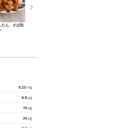
んたん、さば缶
新しょうがとごまの
簡単トマトリゾット
高菜めし
ー
香ばしおにぎり
0.23
mg
6.0
µg
19
µg
24
µg