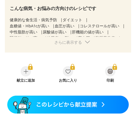
こんな病気・お悩みの方向けのレシピです
健康的な食生活・病気予防
ダイエット
血糖値・HbA1cが高い
血圧が高い
コレステロールが高い
中性脂肪が高い
尿酸値が高い
肝機能の値が高い
腎機能の値が高い
糖尿病（2型）
高血圧
脂質異常症
さらに表示する
高尿酸血症（痛風）
狭心症
心筋梗塞
心臓弁膜症
心不全
胃ポリープ
胆石症
慢性膵炎（移行期・寛解期）
非アルコール性脂肪肝
過敏性腸症候群（IBS）
睡眠時無呼吸症候群
糖尿病性腎症（第１期）
糖尿病性腎症（第２期）
糖尿病性腎症（第３期）
CKD（ステージ１）
CKD（ステージ２）
CKD（ステージ３a）
献立に追加
乳がん（抗がん剤治療中）
お気に入り
印刷
乳がん（ホルモン療法中）
乳がん（放射線治療中）
乳がん治療を終えた方・経過観察中の方など
味の感じ方が変わった
食欲がない
産後（ミルク）
骨折
骨粗しょう症
関節リウマチ
乾癬
フレイル（年齢に合わせた体作り）
貧血対策
ニキビ・肌荒れ
妊活中
更年期