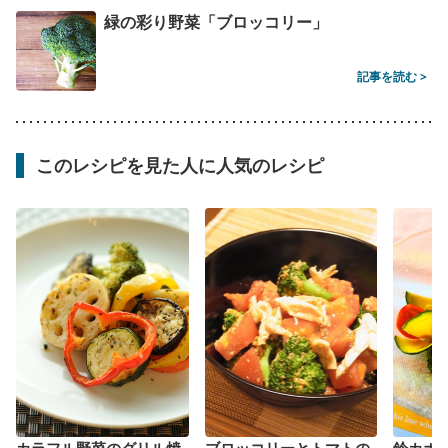
緑の彩り野菜「ブロッコリー」
記事を読む >
このレシピを見た人に人気のレシピ
カラフル野菜のグリル焼
ブロッコリーとトマトの
鈴カボ