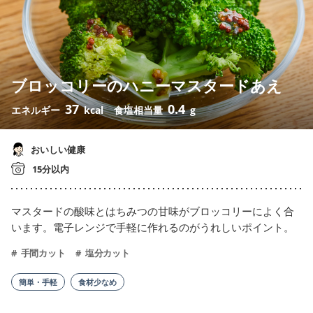
ブロッコリーのハニーマスタードあえ
37
0.4
エネルギー
kcal
食塩相当量
g
おいしい健康
15分以内
マスタードの酸味とはちみつの甘味がブロッコリーによく合
います。電子レンジで手軽に作れるのがうれしいポイント。
手間カット
塩分カット
簡単・手軽
食材少なめ