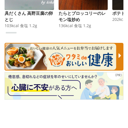
具だくさん 高野豆腐の卵
たらとブロッコリーのレ
ポテト
とじ
モン塩炒め
202
kcal
103
kcal
食塩
1.2
g
136
kcal
食塩
1.2
g