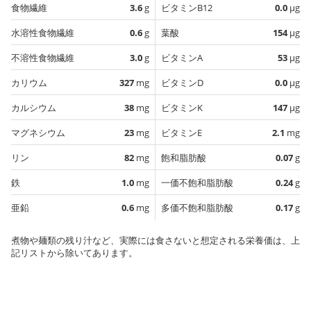
食物繊維
3.6
g
ビタミンB12
0.0
µg
水溶性食物繊維
0.6
g
葉酸
154
µg
不溶性食物繊維
3.0
g
ビタミンA
53
µg
カリウム
327
mg
ビタミンD
0.0
µg
カルシウム
38
mg
ビタミンK
147
µg
マグネシウム
23
mg
ビタミンE
2.1
mg
リン
82
mg
飽和脂肪酸
0.07
g
鉄
1.0
mg
一価不飽和脂肪酸
0.24
g
亜鉛
0.6
mg
多価不飽和脂肪酸
0.17
g
煮物や麺類の残り汁など、実際には食さないと想定される栄養価は、上
記リストから除いてあります。