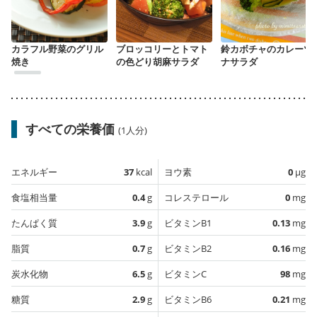
カラフル野菜のグリル
ブロッコリーとトマト
鈴カボチャのカレーツ
焼き
の色どり胡麻サラダ
ナサラダ
すべての栄養価
(1人分)
エネルギー
37
kcal
ヨウ素
0
µg
食塩相当量
0.4
g
コレステロール
0
mg
たんぱく質
3.9
g
ビタミンB1
0.13
mg
脂質
0.7
g
ビタミンB2
0.16
mg
炭水化物
6.5
g
ビタミンC
98
mg
糖質
2.9
g
ビタミンB6
0.21
mg