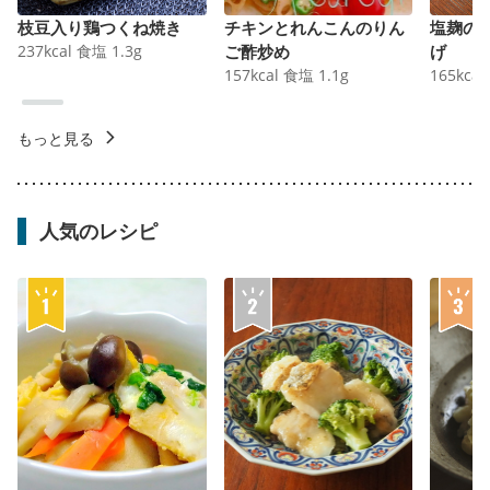
枝豆入り鶏つくね焼き
チキンとれんこんのりん
塩麹の
237
kcal
食塩
1.3
g
ご酢炒め
げ
157
kcal
食塩
1.1
g
165
kcal
もっと見る
人気のレシピ