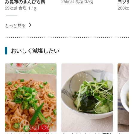
み昆布のきんぴら風
25
kcal
食塩
0.9
g
ヨソテ
69
kcal
食塩
1.1
g
200
kcal
もっと見る
おいしく減塩したい