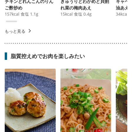
チキンとれんこんのりん
きゅうりとわかめと貝割
キャベ
ご酢炒め
れ菜の梅肉あえ
油あえ
157
kcal
食塩
1.1
g
15
kcal
食塩
0.4
g
34
kcal
もっと見る
脂質控えめでお肉を楽しみたい