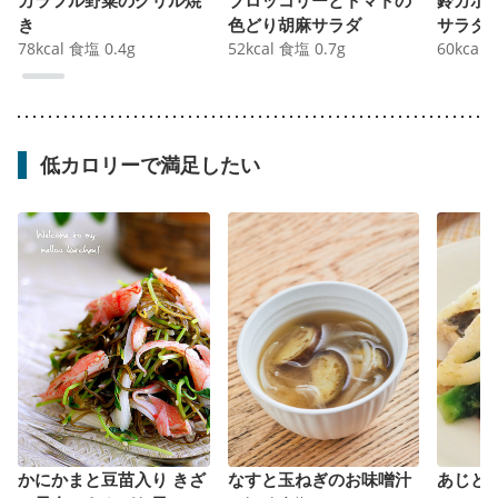
き
色どり胡麻サラダ
サラダ
78
kcal
食塩
0.4
g
52
kcal
食塩
0.7
g
60
kcal
低カロリーで満足したい
かにかまと豆苗入り きざ
なすと玉ねぎのお味噌汁
あじと