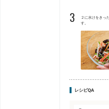
3
２に水けをきっ
す。
レシピQA