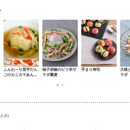
混合栄養）
産後（ミルク）
骨折
関節リウマチ
乾癬
た体作り）
貧血対策
ニキビ・肌荒れ
妊活中
更年期
ピ
ふんわ～り里芋だん
柚子胡椒のピリ辛サ
手まり寿司
大根
ごのカニカマあんか
ラダ蕎麦
ラダ
け
1人分)