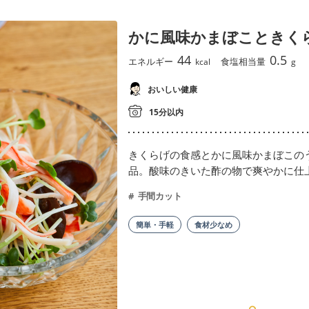
かに風味かまぼこときく
44
0.5
エネルギー
食塩相当量
kcal
g
おいしい健康
15分以内
きくらげの食感とかに風味かまぼこの
品。酸味のきいた酢の物で爽やかに仕
手間カット
簡単・手軽
食材少なめ