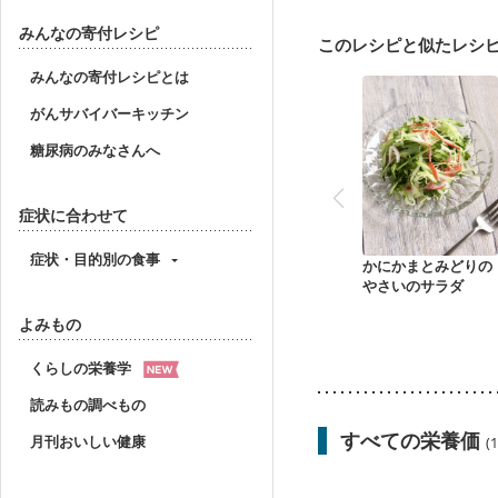
産後（母乳）
産後（
フレイル（年齢に合わせ
みんなの寄付レシピ
このレシピと似たレシ
みんなの寄付レシピとは
がんサバイバーキッチン
糖尿病のみなさんへ
症状に合わせて
症状・目的別の食事
かにかまとみどりの
やさいのサラダ
よみもの
くらしの栄養学
読みもの調べもの
すべての栄養価
月刊おいしい健康
(