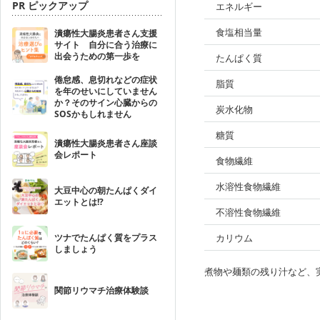
PR ピックアップ
エネルギー
食塩相当量
潰瘍性大腸炎患者さん支援
サイト 自分に合う治療に
出会うための第一歩を
たんぱく質
倦怠感、息切れなどの症状
脂質
を年のせいにしていません
か？そのサイン心臓からの
炭水化物
SOSかもしれません
糖質
潰瘍性大腸炎患者さん座談
会レポート
食物繊維
水溶性食物繊維
大豆中心の朝たんぱくダイ
エットとは!?
不溶性食物繊維
ツナでたんぱく質をプラス
カリウム
しましょう
煮物や麺類の残り汁など、
関節リウマチ治療体験談