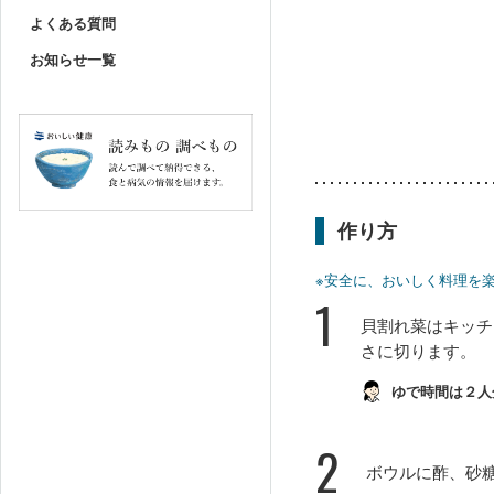
よくある質問
お知らせ一覧
作り方
※安全に、おいしく料理を
1
貝割れ菜はキッチ
さに切ります。
ゆで時間は２人
2
ボウルに酢、砂