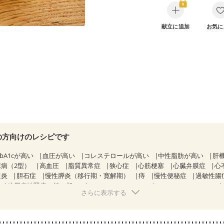
献立に追加
お気に
の方向けのレシピです
bA1cが高い
血圧が高い
コレステロールが高い
中性脂肪が高い
肝
尿病（2型）
高血圧
脂質異常症
狭心症
心筋梗塞
心臓弁膜症
心
道炎
胆石症
慢性膵炎（移行期・寛解期）
痔
慢性便秘症
過敏性腸
糖尿病性腎症（第２期）
CKD（ステージ１）
CKD（ステージ２）
さらに表示する
透析
乳がん（抗がん剤治療中）
乳がん（ホルモン療法中）
乳がん（
経過観察中の方など
妊娠中(初期)
妊婦健診・体重増加が気になる（初期
る（初期）
妊婦健診・血糖値が気になる（初期）
妊娠高血圧(中期)
妊