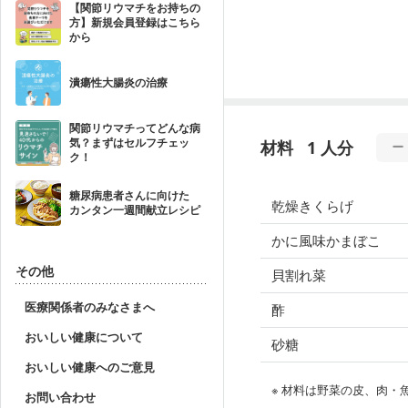
【関節リウマチをお持ちの
方】新規会員登録はこちら
から
潰瘍性大腸炎の治療
関節リウマチってどんな病
気？まずはセルフチェッ
材料
1 人分
ク！
糖尿病患者さんに向けた
乾燥きくらげ
カンタン一週間献立レシピ
かに風味かまぼこ
その他
貝割れ菜
医療関係者のみなさまへ
酢
おいしい健康について
砂糖
おいしい健康へのご意見
※ 材料は野菜の皮、肉
お問い合わせ