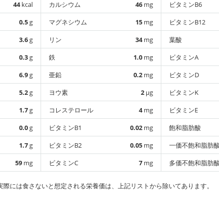
44
kcal
カルシウム
46
mg
ビタミンB6
0.5
g
マグネシウム
15
mg
ビタミンB12
3.6
g
リン
34
mg
葉酸
0.3
g
鉄
1.0
mg
ビタミンA
6.9
g
亜鉛
0.2
mg
ビタミンD
5.2
g
ヨウ素
2
µg
ビタミンK
1.7
g
コレステロール
4
mg
ビタミンE
0.0
g
ビタミンB1
0.02
mg
飽和脂肪酸
1.7
g
ビタミンB2
0.05
mg
一価不飽和脂肪
59
mg
ビタミンC
7
mg
多価不飽和脂肪
実際には食さないと想定される栄養価は、上記リストから除いてあります。