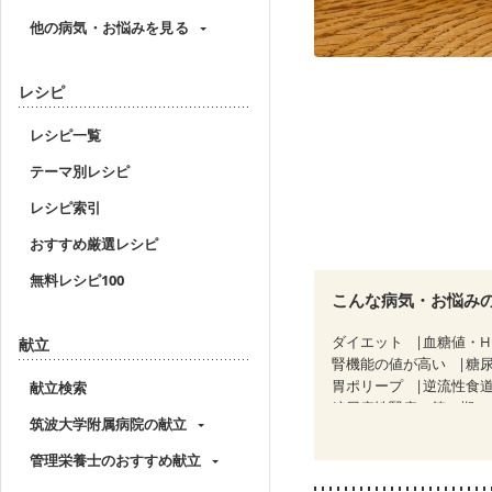
他の病気・お悩みを見る
レシピ
レシピ一覧
テーマ別レシピ
レシピ索引
おすすめ厳選レシピ
無料レシピ100
こんな病気・お悩み
ダイエット
血糖値・H
献立
腎機能の値が高い
糖
胃ポリープ
逆流性食
献立検索
糖尿病性腎症（第１期）
筑波大学附属病院の献立
CKD（ステージ３a）
乳がん治療を終えた方・
管理栄養士のおすすめ献立
妊婦健診・血圧が気にな