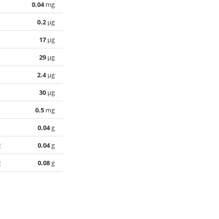
0.04
mg
0.2
µg
17
µg
29
µg
2.4
µg
30
µg
0.5
mg
0.04
g
酸
0.04
g
酸
0.08
g