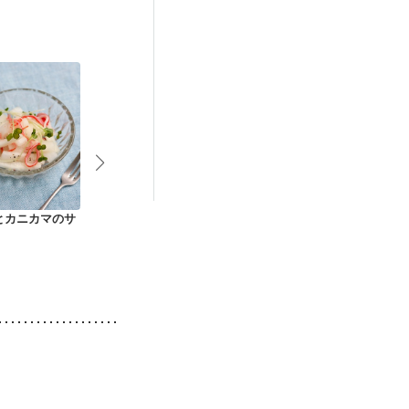
とカニカマのサ
切り昆布と長芋の酢
シャキシャキ 水菜と
我が家の定番
の物
もやしのサラダ
き もやしの
ダ