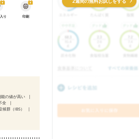
2週間の無料お試しをする
入り
印刷
機能の値が高い
不全
症候群（IBS）
放射線治療中）
）
娠糖尿病(初期)