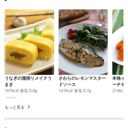
うなぎの蒲焼リメイクう
さわらのレモンマスター
本格イ
まき
ドソース
ーチキ
187
kcal
食塩
0.8
g
161
kcal
食塩
0.7
g
214
kcal
もっと見る