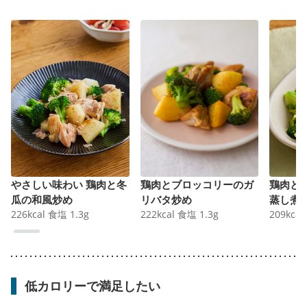
やさしい味わい 鶏肉と冬
鶏肉とブロッコリーのガ
鶏肉と
瓜の和風炒め
リバタ炒め
蒸し煮
226
kcal
食塩
1.3
g
222
kcal
食塩
1.3
g
209
kcal
低カロリーで満足したい