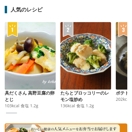
人気のレシピ
具だくさん 高野豆腐の卵
たらとブロッコリーのレ
ポテト
とじ
モン塩炒め
202
kcal
103
kcal
食塩
1.2
g
136
kcal
食塩
1.2
g