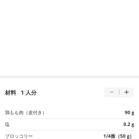
材料
1 人分
鶏もも肉（皮付き）
90 g
塩
0.2 g
ブロッコリー
1/4株（50 g）