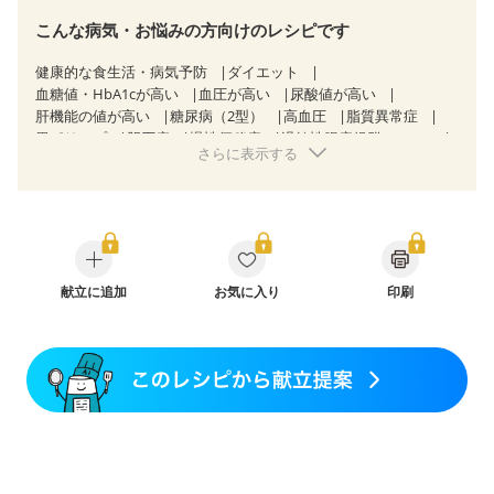
こんな病気・お悩みの方向けのレシピです
健康的な食生活・病気予防
ダイエット
血糖値・HbA1cが高い
血圧が高い
尿酸値が高い
肝機能の値が高い
糖尿病（2型）
高血圧
脂質異常症
胃ポリープ
胆石症
慢性便秘症
過敏性腸症候群（IBS）
さらに表示する
睡眠時無呼吸症候群
糖尿病性腎症（第３期）
乳がん（抗がん剤治療中）
乳がん（ホルモン療法中）
乳がん（放射線治療中）
乳がん治療を終えた方・経過観察中の方など
飲み込みにくい
産後（ミルク）
骨折
骨粗しょう症
関節リウマチ
フレイル（年齢に合わせた体作り）
低栄養予防
献立に追加
貧血対策
ニキビ・肌荒れ
お気に入り
妊活中
印刷
更年期