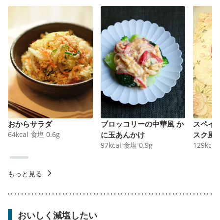
おからサラダ
ブロッコリーの中華風 か
スペイ
64
kcal
食塩
0.6
g
に玉あんかけ
スク風
97
kcal
食塩
0.9
g
129
kcal
もっと見る
おいしく減塩したい