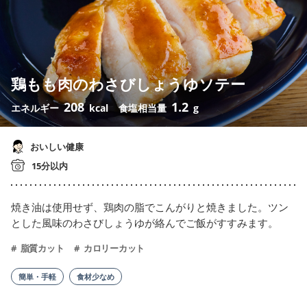
鶏もも肉のわさびしょうゆソテー
208
1.2
エネルギー
kcal
食塩相当量
g
おいしい健康
15分以内
焼き油は使用せず、鶏肉の脂でこんがりと焼きました。ツン
とした風味のわさびしょうゆが絡んでご飯がすすみます。
脂質カット
カロリーカット
簡単・手軽
食材少なめ