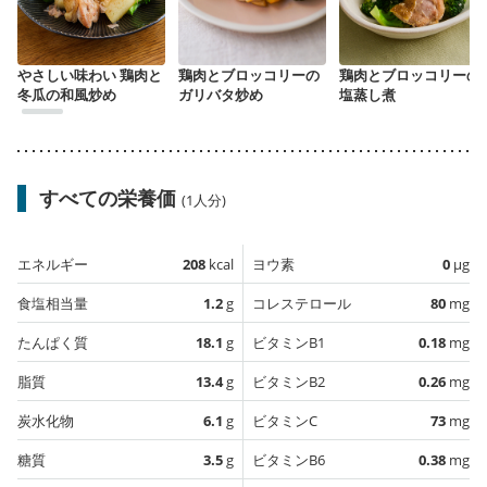
やさしい味わい 鶏肉と
鶏肉とブロッコリーの
鶏肉とブロッコリーの
冬瓜の和風炒め
ガリバタ炒め
塩蒸し煮
すべての栄養価
(1人分)
エネルギー
208
kcal
ヨウ素
0
µg
食塩相当量
1.2
g
コレステロール
80
mg
たんぱく質
18.1
g
ビタミンB1
0.18
mg
脂質
13.4
g
ビタミンB2
0.26
mg
炭水化物
6.1
g
ビタミンC
73
mg
糖質
3.5
g
ビタミンB6
0.38
mg