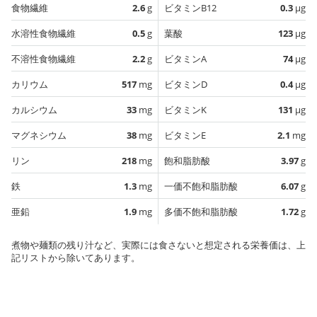
食物繊維
2.6
g
ビタミンB12
0.3
µg
水溶性食物繊維
0.5
g
葉酸
123
µg
不溶性食物繊維
2.2
g
ビタミンA
74
µg
カリウム
517
mg
ビタミンD
0.4
µg
カルシウム
33
mg
ビタミンK
131
µg
マグネシウム
38
mg
ビタミンE
2.1
mg
リン
218
mg
飽和脂肪酸
3.97
g
鉄
1.3
mg
一価不飽和脂肪酸
6.07
g
亜鉛
1.9
mg
多価不飽和脂肪酸
1.72
g
煮物や麺類の残り汁など、実際には食さないと想定される栄養価は、上
記リストから除いてあります。