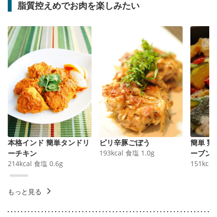
脂質控えめでお肉を楽しみたい
本格インド 簡単タンドリ
ピリ辛豚ごぼう
簡単 
ーチキン
193
kcal
食塩
1.0
g
ーブン
214
kcal
食塩
0.6
g
151
kcal
もっと見る