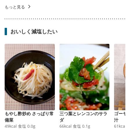
もっと見る
おいしく減塩したい
もやし酢炒め さっぱり常
三つ葉とレンコンのサラ
ゴーヤ
備菜
ダ
汁
49
kcal
食塩
0.0
g
66
kcal
食塩
0.1
g
61
kcal