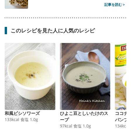
記事を読む >
このレシピを見た人に人気のレシピ
和風ビシソワーズ
ひよこ豆としいたけのス
ココナ
133
kcal
食塩
1.0
g
ープ
パンプ
97
kcal
食塩
1.0
g
134
kcal