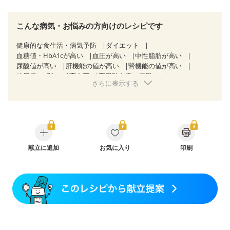
こんな病気・お悩みの方向けのレシピです
健康的な食生活・病気予防
ダイエット
血糖値・HbA1cが高い
血圧が高い
中性脂肪が高い
尿酸値が高い
肝機能の値が高い
腎機能の値が高い
糖尿病（2型）
高血圧
高尿酸血症（痛風）
さらに表示する
非アルコール性脂肪肝
慢性便秘症
過敏性腸症候群（IBS）
睡眠時無呼吸症候群
糖尿病性腎症（第１期）
糖尿病性腎症（第２期）
糖尿病性腎症（第３期）
CKD（ステージ１）
CKD（ステージ２）
乳がん（抗がん剤治療中）
乳がん（ホルモン療法中）
乳がん（放射線治療中）
乳がん治療を終えた方・経過観察中の方など
献立に追加
お気に入り
食欲がない
印刷
妊娠中(初期)
妊婦健診・体重増加が気になる（初期）
妊婦健診・血圧が気になる（初期）
妊婦健診・血糖値が気になる（初期）
妊娠高血圧(中期)
妊娠糖尿病(初期)
産後（母乳）
産後（混合栄養）
産後（ミルク）
骨折
骨粗しょう症
関節リウマチ
乾癬
フレイル（年齢に合わせた体作り）
低栄養予防
貧血対策
ニキビ・肌荒れ
妊活中
更年期