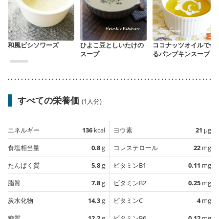
和風ビシソワーズ
ひよこ豆としいたけの
ココナッツオイルで作
スープ
るパンプキンスープ
すべての栄養価
(1人分)
エネルギー
136
kcal
ヨウ素
21
µg
食塩相当量
0.8
g
コレステロール
22
mg
たんぱく質
5.8
g
ビタミンB1
0.11
mg
脂質
7.8
g
ビタミンB2
0.25
mg
炭水化物
14.3
g
ビタミンC
4
mg
糖質
12.2
g
ビタミンB6
0.12
mg