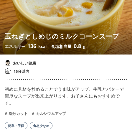
玉ねぎとしめじのミルクコーンスープ
136
0.8
エネルギー
kcal
食塩相当量
g
おいしい健康
15分以内
初めに具材を炒めることでうま味がアップ。牛乳とバターで
濃厚なスープが出来上がります。お子さんにもおすすめで
す。
塩分カット
カルシウムアップ
簡単・手軽
食材少なめ