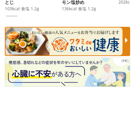
とじ
モン塩炒め
202
kcal
103
kcal
食塩
1.2
g
136
kcal
食塩
1.2
g