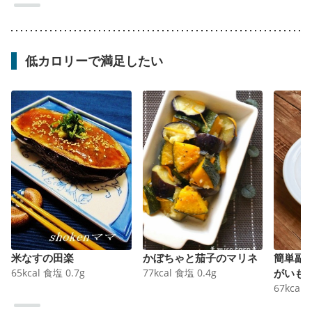
低カロリーで満足したい
米なすの田楽
かぼちゃと茄子のマリネ
簡単副
65
kcal
食塩
0.7
g
77
kcal
食塩
0.4
g
がいも
67
kcal