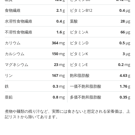
食物繊維
2.1
g
ビタミンB12
0.4
µg
水溶性食物繊維
0.4
g
葉酸
28
µg
不溶性食物繊維
1.6
g
ビタミンA
66
µg
カリウム
364
mg
ビタミンD
0.5
µg
カルシウム
150
mg
ビタミンK
3
µg
マグネシウム
23
mg
ビタミンE
0.2
mg
リン
167
mg
飽和脂肪酸
4.63
g
鉄
0.3
mg
一価不飽和脂肪酸
1.76
g
亜鉛
0.8
mg
多価不飽和脂肪酸
0.35
g
煮物や麺類の残り汁など、実際には食さないと想定される栄養価は、上
記リストから除いてあります。