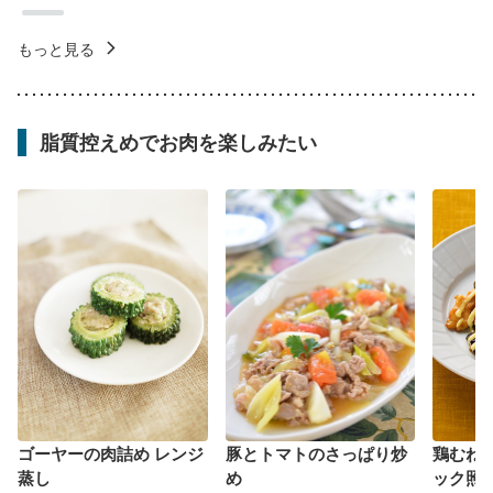
もっと見る
脂質控えめでお肉を楽しみたい
ゴーヤーの肉詰め レンジ
豚とトマトのさっぱり炒
鶏むね
蒸し
め
ック照