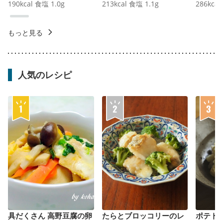
190
kcal
食塩
1.0
g
213
kcal
食塩
1.1
g
286
kcal
もっと見る
人気のレシピ
具だくさん 高野豆腐の卵
たらとブロッコリーのレ
ポテト