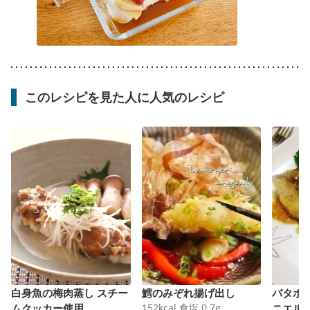
このレシピを見た人に人気のレシピ
白身魚の梅肉蒸し スチー
鱈のみぞれ揚げ出し
バタポ
ムクッカー使用
152
kcal
食塩
0.7
g
ニエル