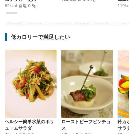
62
kcal
食塩
0.5
g
119
kcal
低カロリーで満足したい
ヘルシー簡単水菜のボリ
ローストビーフピンチョ
鈴カボ
ュームサラダ
ス
サラダ