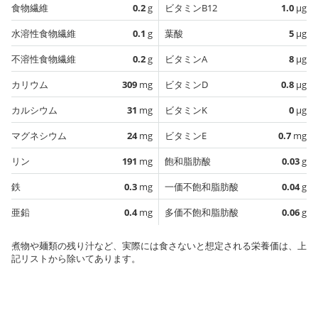
食物繊維
0.2
g
ビタミンB12
1.0
µg
水溶性食物繊維
0.1
g
葉酸
5
µg
不溶性食物繊維
0.2
g
ビタミンA
8
µg
カリウム
309
mg
ビタミンD
0.8
µg
カルシウム
31
mg
ビタミンK
0
µg
マグネシウム
24
mg
ビタミンE
0.7
mg
リン
191
mg
飽和脂肪酸
0.03
g
鉄
0.3
mg
一価不飽和脂肪酸
0.04
g
亜鉛
0.4
mg
多価不飽和脂肪酸
0.06
g
煮物や麺類の残り汁など、実際には食さないと想定される栄養価は、上
記リストから除いてあります。