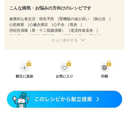
こんな病気・お悩みの方向けのレシピです
健康的な食生活・病気予防
腎機能の値が高い
狭心症
心筋梗塞
心臓弁膜症
心不全
胃炎
消化性潰瘍（胃・十二指腸潰瘍）
逆流性食道炎
慢性膵炎（移行期・寛解期）
潰瘍性大腸炎（寛解期）
さらに表示する
クローン病（寛解期）
過敏性腸症候群（IBS）
糖尿病性腎症（第３期）
CKD（ステージ１）
CKD（ステージ２）
CKD（ステージ３a）
CKD（ステージ３b）
胃がん（抗がん剤治療中）
胃がん治療を終えた方・経過観察中の方
大腸がん治療を終えた方・経過観察中の方
大腸がん（抗がん剤治療中）
献立に追加
お気に入り
大腸がん（放射線治療中）
印刷
飲み込みにくい
食欲がない
消化不良
産後（ミルク）
骨折
骨粗しょう症
関節リウマチ
フレイル（年齢に合わせた体作り）
更年期