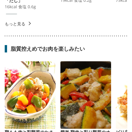
「だし」
19
kcal
食塩
0.2
g
75
kcal
16
kcal
食塩
0.6
g
もっと見る
脂質控えめでお肉を楽しみたい
鶏もも肉と彩野菜のわさ
簡単 鶏肉と彩り野菜のオ
ピリ辛