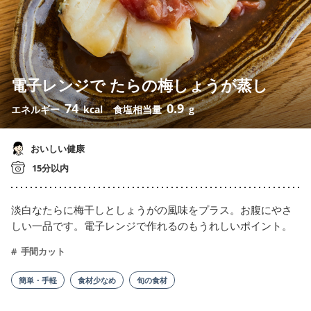
電子レンジで たらの梅しょうが蒸し
74
0.9
エネルギー
kcal
食塩相当量
g
おいしい健康
15分以内
淡白なたらに梅干しとしょうがの風味をプラス。お腹にやさ
しい一品です。電子レンジで作れるのもうれしいポイント。
手間カット
簡単・手軽
食材少なめ
旬の食材