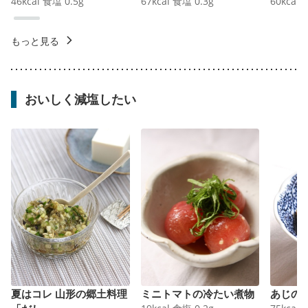
46
kcal
食塩
0.5
g
67
kcal
食塩
0.3
g
60
kcal
もっと見る
おいしく減塩したい
夏はコレ 山形の郷土料理
ミニトマトの冷たい煮物
あじの