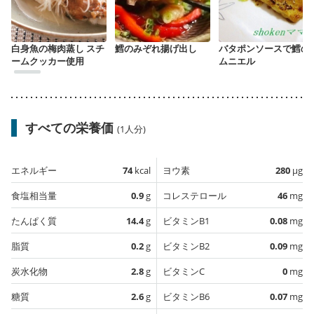
白身魚の梅肉蒸し スチ
鱈のみぞれ揚げ出し
バタポンソースで鱈の
ームクッカー使用
ムニエル
すべての栄養価
(1人分)
エネルギー
74
kcal
ヨウ素
280
µg
食塩相当量
0.9
g
コレステロール
46
mg
たんぱく質
14.4
g
ビタミンB1
0.08
mg
脂質
0.2
g
ビタミンB2
0.09
mg
炭水化物
2.8
g
ビタミンC
0
mg
糖質
2.6
g
ビタミンB6
0.07
mg