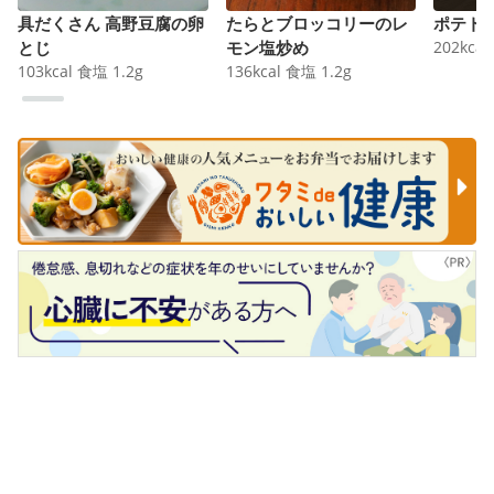
具だくさん 高野豆腐の卵
たらとブロッコリーのレ
ポテト
とじ
モン塩炒め
202
kcal
103
kcal
食塩
1.2
g
136
kcal
食塩
1.2
g