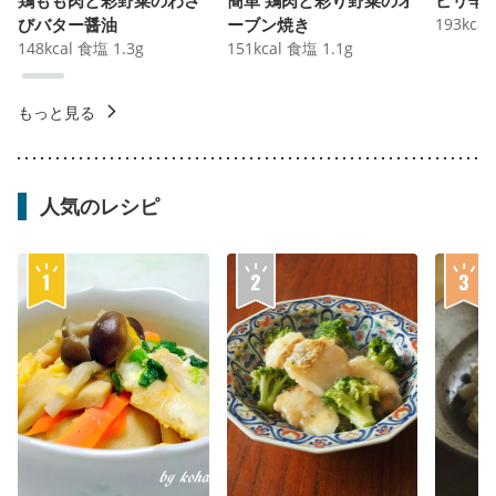
びバター醤油
ーブン焼き
193
kcal
148
kcal
食塩
1.3
g
151
kcal
食塩
1.1
g
もっと見る
人気のレシピ