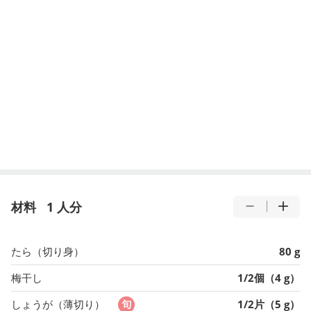
材料
1 人分
たら（切り身）
80 g
梅干し
1/2個（4 g）
しょうが（薄切り）
1/2片（5 g）