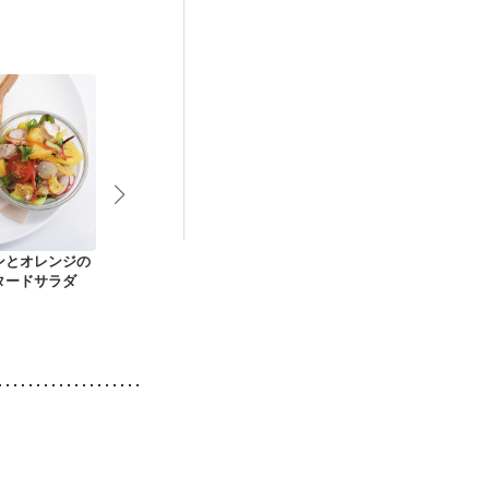
ンとオレンジの
蒸しレタスの柚子胡
アボカドとトマトの
シンプルなレ
タードサラダ
椒ナムル
わさびドレッシング
サラダ