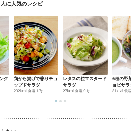
た人に人気のレシピ
ング
鶏から揚げで彩りチョ
レタスの粒マスタード
6種の野
ップドサラダ
サラダ
ョビサラ
232
kcal
食塩
1.7
g
27
kcal
食塩
0.1
g
81
kcal
食