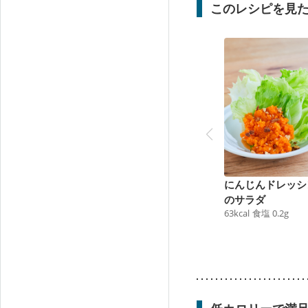
このレシピを見
にんじんドレッシ
のサラダ
63
kcal
食塩
0.2
g