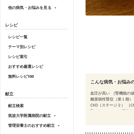
他の病気・お悩みを見る
レシピ
レシピ一覧
テーマ別レシピ
レシピ索引
おすすめ厳選レシピ
無料レシピ100
こんな病気・お悩み
血圧が高い
腎機能の
献立
糖尿病性腎症（第１期）
CKD（ステージ２）
C
献立検索
乳がん（ホルモン療法中
筑波大学附属病院の献立
味の感じ方が変わった
フレイル（年齢に合わせ
管理栄養士のおすすめ献立