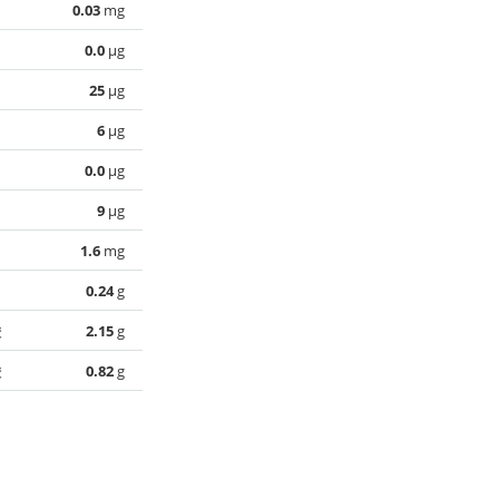
0.03
mg
0.0
µg
25
µg
6
µg
0.0
µg
9
µg
1.6
mg
0.24
g
酸
2.15
g
酸
0.82
g