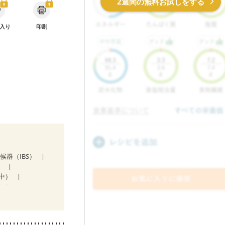
2週間の無料お試しをする
入り
印刷
候群（IBS）
）
中）
ど