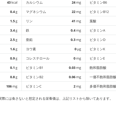
43
kcal
カルシウム
24
mg
ビタミンB6
0.4
g
マグネシウム
22
mg
ビタミンB12
1.5
g
リン
41
mg
葉酸
3.4
g
鉄
0.4
mg
ビタミンA
2.5
g
亜鉛
0.3
mg
ビタミンD
1.6
g
ヨウ素
0
µg
ビタミンK
0.9
g
コレステロール
0
mg
ビタミンE
0.1
g
ビタミンB1
0.03
mg
飽和脂肪酸
0.8
g
ビタミンB2
0.06
mg
一価不飽和脂肪
106
mg
ビタミンC
2
mg
多価不飽和脂肪
実際には食さないと想定される栄養価は、上記リストから除いてあります。