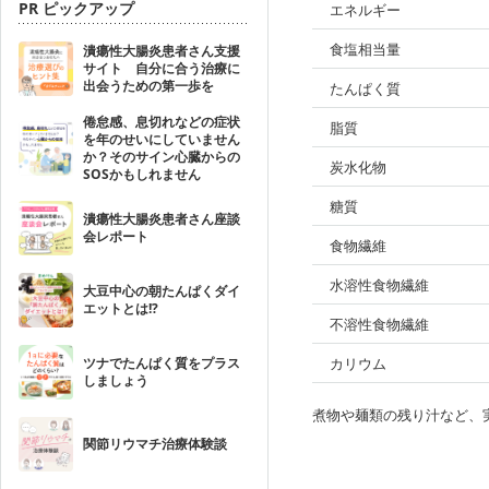
PR ピックアップ
エネルギー
食塩相当量
潰瘍性大腸炎患者さん支援
サイト 自分に合う治療に
出会うための第一歩を
たんぱく質
倦怠感、息切れなどの症状
脂質
を年のせいにしていません
か？そのサイン心臓からの
炭水化物
SOSかもしれません
糖質
潰瘍性大腸炎患者さん座談
会レポート
食物繊維
水溶性食物繊維
大豆中心の朝たんぱくダイ
エットとは!?
不溶性食物繊維
ツナでたんぱく質をプラス
カリウム
しましょう
煮物や麺類の残り汁など、
関節リウマチ治療体験談