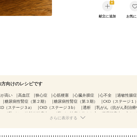
献立に追加
お気に
の方向けのレシピです
値が高い
高血圧
狭心症
心筋梗塞
心臓弁膜症
心不全
過敏性腸症
糖尿病性腎症（第２期）
糖尿病性腎症（第３期）
CKD（ステージ１
KD（ステージ３a）
CKD（ステージ３b）
透析
乳がん（抗がん剤治療
）
乳がん（放射線治療中）
乳がん治療を終えた方・経過観察中の方な
さらに表示する
食欲がない
産後（ミルク）
骨折
骨粗しょう症
関節リウマチ
た体作り）
低栄養予防
貧血対策
ニキビ・肌荒れ
更年期