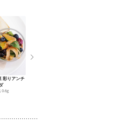
菜 彩りアンチ
チキンとオレンジのマ
蒸しレタスの柚子胡椒
ダ
スタードサラダ
ナムル
塩
0.6
g
141
kcal
食塩
0.4
g
14
kcal
食塩
0.4
g
5