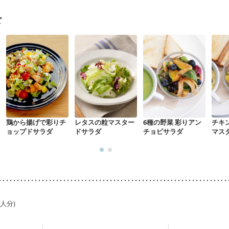
ピ
鶏から揚げで彩りチ
レタスの粒マスター
6種の野菜 彩りアン
チキ
ョップドサラダ
ドサラダ
チョビサラダ
マス
1人分)