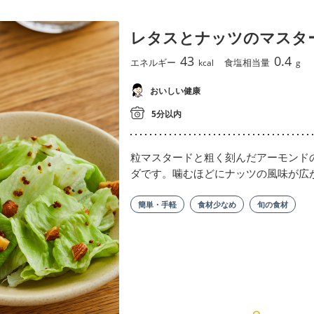
レタスとナッツのマスタ
43
0.4
エネルギー
食塩相当量
kcal
g
おいしい健康
5分以内
粒マスタードと粗く刻んだアーモンド
ダです。噛むほどにナッツの風味が広
簡単・手軽
食材少なめ
旬の食材