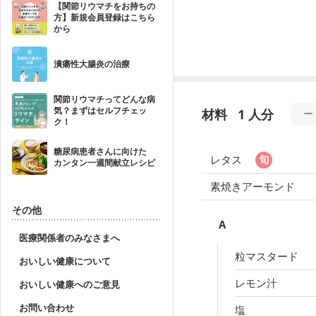
【関節リウマチをお持ちの
方】新規会員登録はこちら
から
潰瘍性大腸炎の治療
関節リウマチってどんな病
気？まずはセルフチェッ
材料
1 人分
ク！
糖尿病患者さんに向けた
レタス
カンタン一週間献立レシピ
素焼きアーモンド
その他
A
医療関係者のみなさまへ
粒マスタード
おいしい健康について
レモン汁
おいしい健康へのご意見
お問い合わせ
塩