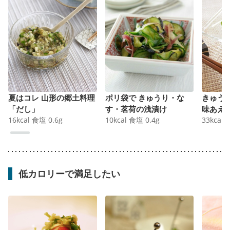
夏はコレ 山形の郷土料理
ポリ袋で きゅうり・な
きゅう
「だし」
す・茗荷の浅漬け
味あえ
16
kcal
食塩
0.6
g
10
kcal
食塩
0.4
g
33
kcal
低カロリーで満足したい