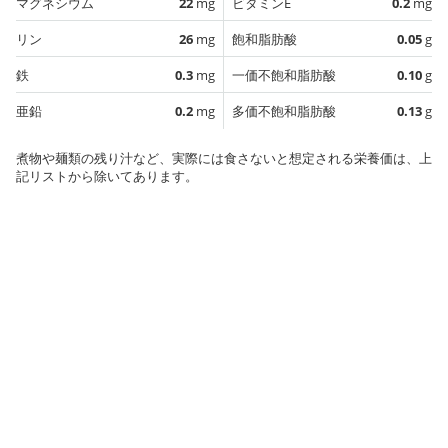
マグネシウム
22
mg
ビタミンE
0.2
mg
リン
26
mg
飽和脂肪酸
0.05
g
鉄
0.3
mg
一価不飽和脂肪酸
0.10
g
亜鉛
0.2
mg
多価不飽和脂肪酸
0.13
g
煮物や麺類の残り汁など、実際には食さないと想定される栄養価は、上
記リストから除いてあります。