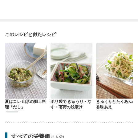
このレシピと似たレシピ
夏はコレ 山形の郷土料
ポリ袋で きゅうり・な
きゅうりとたくあんの
理「だし」
す・茗荷の浅漬け
香味あえ
すべての栄養価
(1人分)