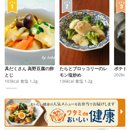
具だくさん 高野豆腐の卵
たらとブロッコリーのレ
ポテト
とじ
モン塩炒め
202
kcal
103
kcal
食塩
1.2
g
136
kcal
食塩
1.2
g