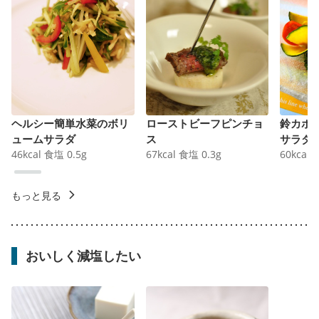
ヘルシー簡単水菜のボリ
ローストビーフピンチョ
鈴カボ
ュームサラダ
ス
サラダ
46
kcal
食塩
0.5
g
67
kcal
食塩
0.3
g
60
kcal
もっと見る
おいしく減塩したい