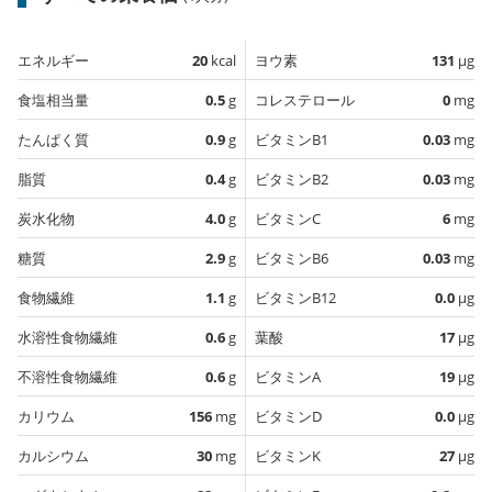
エネルギー
20
kcal
ヨウ素
131
µg
食塩相当量
0.5
g
コレステロール
0
mg
たんぱく質
0.9
g
ビタミンB1
0.03
mg
脂質
0.4
g
ビタミンB2
0.03
mg
炭水化物
4.0
g
ビタミンC
6
mg
糖質
2.9
g
ビタミンB6
0.03
mg
食物繊維
1.1
g
ビタミンB12
0.0
µg
水溶性食物繊維
0.6
g
葉酸
17
µg
不溶性食物繊維
0.6
g
ビタミンA
19
µg
カリウム
156
mg
ビタミンD
0.0
µg
カルシウム
30
mg
ビタミンK
27
µg