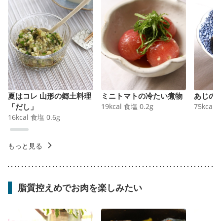
夏はコレ 山形の郷土料理
ミニトマトの冷たい煮物
あじの
「だし」
19
kcal
食塩
0.2
g
75
kcal
16
kcal
食塩
0.6
g
もっと見る
脂質控えめでお肉を楽しみたい