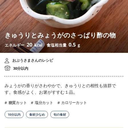
きゅうりとみょうがのさっぱり酢の物
20
0.5
エネルギー
kcal
食塩相当量
g
おぶうさまさんのレシピ
30分以内
みょうがの香りがさわやかで、きゅうりとの相性も抜群で
す。食感がよく、お箸がすすむ１品。
糖質カット
塩分カット
カロリーカット
10分以内
食材少なめ
旬の食材