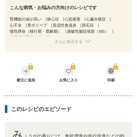
こんな病気・お悩みの方向けのレシピです
腎機能の値が高い
狭心症
心筋梗塞
心臓弁膜症
心不全
胃ポリープ
逆流性食道炎
胆石症
慢性膵炎（移行期・寛解期）
過敏性腸症候群（IBS）
糖尿病性腎症（第３期）
CKD（ステージ１）
さらに表示する
CKD（ステージ２）
CKD（ステージ３a）
CKD（ステージ３b）
透析
乳がん（抗がん剤治療中）
乳がん（ホルモン療法中）
乳がん（放射線治療中）
乳がん治療を終えた方・経過観察中の方など
味の感じ方が変わった
妊娠中(初期)
妊婦健診・体重増加が気になる（初期）
妊婦健診・血圧が気になる（初期）
献立に追加
お気に入り
印刷
妊婦健診・血糖値が気になる（初期）
妊娠高血圧(中期)
妊娠糖尿病(初期)
産後（母乳）
産後（混合栄養）
産後（ミルク）
骨折
関節リウマチ
乾癬
更年期
このレシピのエピソード
み
ょうがの香りには、食欲増進や血行促進などの効