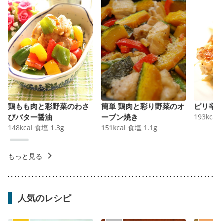
鶏もも肉と彩野菜のわさ
簡単 鶏肉と彩り野菜のオ
ピリ辛
びバター醤油
ーブン焼き
193
kcal
148
kcal
食塩
1.3
g
151
kcal
食塩
1.1
g
もっと見る
人気のレシピ