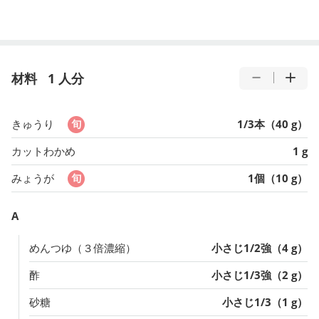
材料
1 人分
きゅうり
1/3本（40 g）
カットわかめ
1 g
みょうが
1個（10 g）
A
めんつゆ（３倍濃縮）
小さじ1/2強（4 g）
酢
小さじ1/3強（2 g）
砂糖
小さじ1/3（1 g）