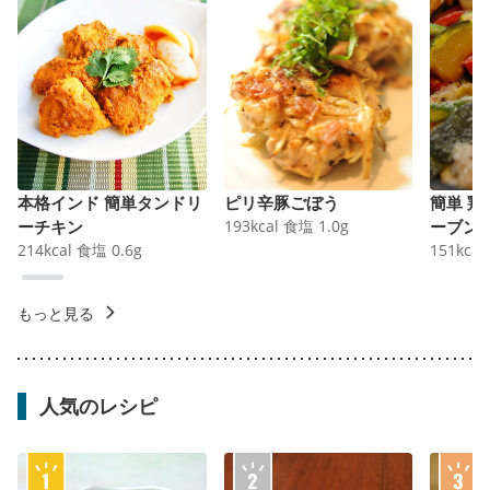
本格インド 簡単タンドリ
ピリ辛豚ごぼう
簡単 
ーチキン
193
kcal
食塩
1.0
g
ーブン
214
kcal
食塩
0.6
g
151
kcal
もっと見る
人気のレシピ