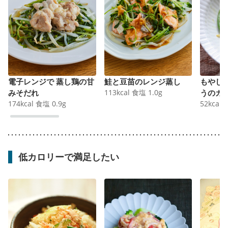
電子レンジで 蒸し鶏の甘
鮭と豆苗のレンジ蒸し
もやし
みそだれ
113
kcal
食塩
1.0
g
うのカ
174
kcal
食塩
0.9
g
52
kcal
低カロリーで満足したい