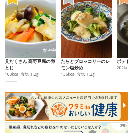
具だくさん 高野豆腐の卵
たらとブロッコリーのレ
ポテト
とじ
モン塩炒め
202
kcal
103
kcal
食塩
1.2
g
136
kcal
食塩
1.2
g