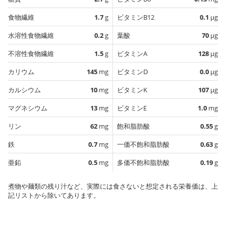
食物繊維
1.7
g
ビタミンB12
0.1
µg
水溶性食物繊維
0.2
g
葉酸
70
µg
不溶性食物繊維
1.5
g
ビタミンA
128
µg
カリウム
145
mg
ビタミンD
0.0
µg
カルシウム
10
mg
ビタミンK
107
µg
マグネシウム
13
mg
ビタミンE
1.0
mg
リン
62
mg
飽和脂肪酸
0.55
g
鉄
0.7
mg
一価不飽和脂肪酸
0.63
g
亜鉛
0.5
mg
多価不飽和脂肪酸
0.19
g
煮物や麺類の残り汁など、実際には食さないと想定される栄養価は、上
記リストから除いてあります。