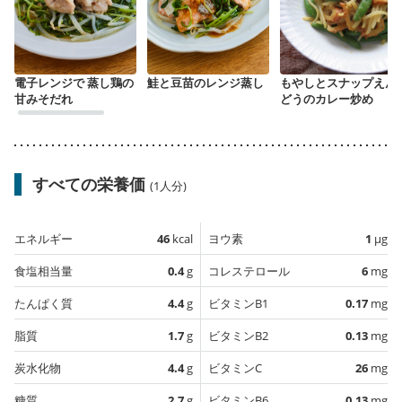
電子レンジで 蒸し鶏の
鮭と豆苗のレンジ蒸し
もやしとスナップえん
甘みそだれ
どうのカレー炒め
すべての栄養価
(1人分)
エネルギー
46
kcal
ヨウ素
1
µg
食塩相当量
0.4
g
コレステロール
6
mg
たんぱく質
4.4
g
ビタミンB1
0.17
mg
脂質
1.7
g
ビタミンB2
0.13
mg
炭水化物
4.4
g
ビタミンC
26
mg
糖質
2.7
g
ビタミンB6
0.13
mg