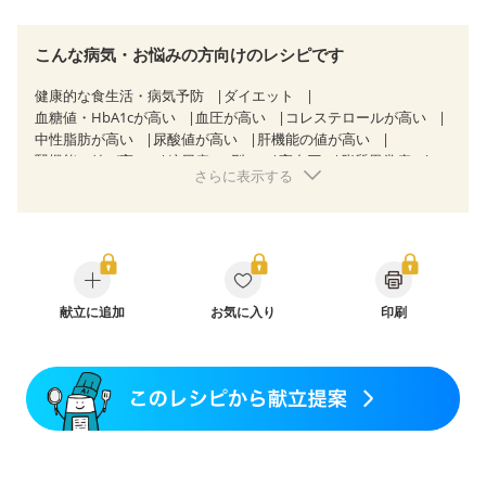
こんな病気・お悩みの方向けのレシピです
健康的な食生活・病気予防
ダイエット
血糖値・HbA1cが高い
血圧が高い
コレステロールが高い
中性脂肪が高い
尿酸値が高い
肝機能の値が高い
腎機能の値が高い
糖尿病（2型）
高血圧
脂質異常症
さらに表示する
高尿酸血症（痛風）
狭心症
心筋梗塞
心臓弁膜症
心不全
胃ポリープ
逆流性食道炎
胆石症
慢性膵炎（移行期・寛解期）
慢性便秘症
過敏性腸症候群（IBS）
糖尿病性腎症（第１期）
糖尿病性腎症（第２期）
糖尿病性腎症（第３期）
CKD（ステージ１）
CKD（ステージ２）
CKD（ステージ３a）
献立に追加
CKD（ステージ３b）
お気に入り
透析
印刷
乳がん（抗がん剤治療中）
乳がん（ホルモン療法中）
乳がん（放射線治療中）
乳がん治療を終えた方・経過観察中の方など
食欲がない
産後（ミルク）
骨折
骨粗しょう症
関節リウマチ
フレイル（年齢に合わせた体作り）
低栄養予防
貧血対策
ニキビ・肌荒れ
妊活中
更年期