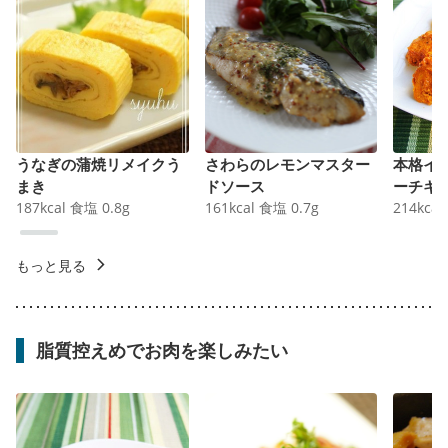
うなぎの蒲焼リメイクう
さわらのレモンマスター
本格イ
まき
ドソース
ーチキ
187
kcal
食塩
0.8
g
161
kcal
食塩
0.7
g
214
kcal
もっと見る
脂質控えめでお肉を楽しみたい