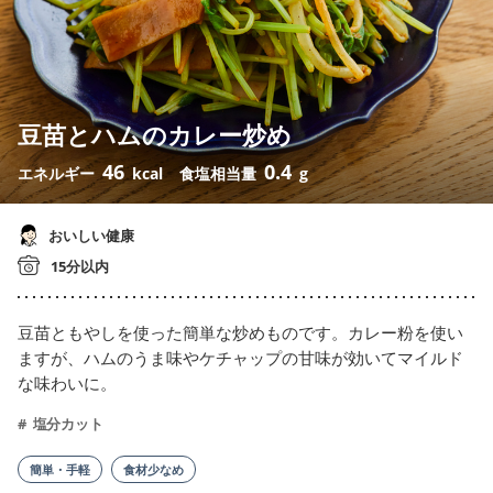
豆苗とハムのカレー炒め
46
0.4
エネルギー
kcal
食塩相当量
g
おいしい健康
15分以内
豆苗ともやしを使った簡単な炒めものです。カレー粉を使い
ますが、ハムのうま味やケチャップの甘味が効いてマイルド
な味わいに。
塩分カット
簡単・手軽
食材少なめ