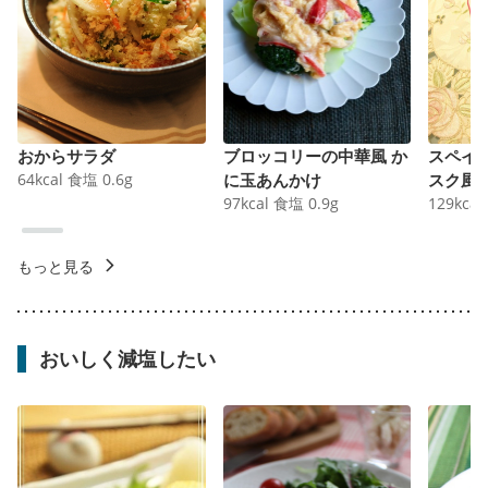
おからサラダ
ブロッコリーの中華風 か
スペイ
64
kcal
食塩
0.6
g
に玉あんかけ
スク風
97
kcal
食塩
0.9
g
129
kcal
もっと見る
おいしく減塩したい