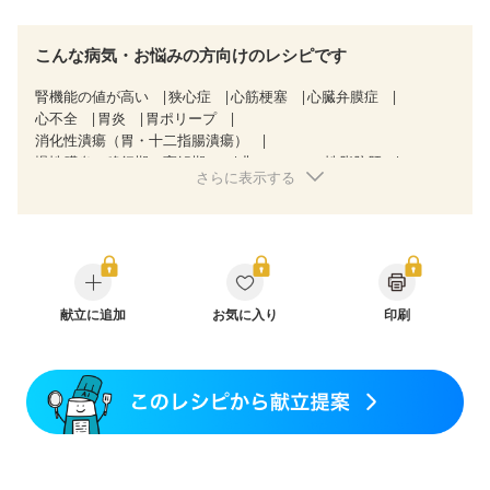
こんな病気・お悩みの方向けのレシピです
腎機能の値が高い
狭心症
心筋梗塞
心臓弁膜症
心不全
胃炎
胃ポリープ
消化性潰瘍（胃・十二指腸潰瘍）
慢性膵炎（移行期・寛解期）
非アルコール性脂肪肝
さらに表示する
潰瘍性大腸炎（寛解期）
クローン病（寛解期）
過敏性腸症候群（IBS）
糖尿病性腎症（第１期）
糖尿病性腎症（第２期）
糖尿病性腎症（第３期）
CKD（ステージ１）
CKD（ステージ２）
乳がん（抗がん剤治療中）
乳がん（ホルモン療法中）
乳がん（放射線治療中）
乳がん治療を終えた方・経過観察中の方など
献立に追加
お気に入り
印刷
胃がん（抗がん剤治療中）
胃がん治療を終えた方・経過観察中の方
大腸がん治療を終えた方・経過観察中の方
大腸がん（抗がん剤治療中）
大腸がん（放射線治療中）
味の感じ方が変わった
妊娠中(初期)
妊婦健診・体重増加が気になる（初期）
妊婦健診・血圧が気になる（初期）