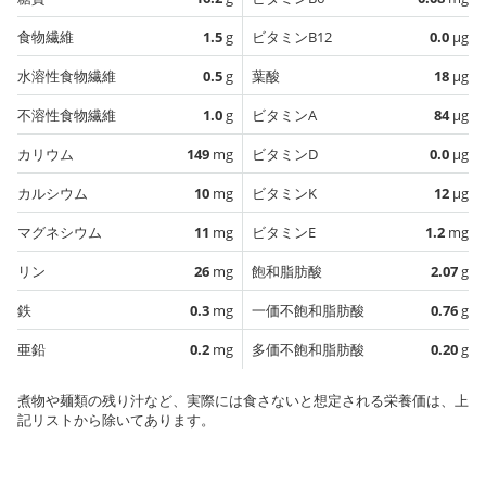
食物繊維
1.5
g
ビタミンB12
0.0
µg
水溶性食物繊維
0.5
g
葉酸
18
µg
不溶性食物繊維
1.0
g
ビタミンA
84
µg
カリウム
149
mg
ビタミンD
0.0
µg
カルシウム
10
mg
ビタミンK
12
µg
マグネシウム
11
mg
ビタミンE
1.2
mg
リン
26
mg
飽和脂肪酸
2.07
g
鉄
0.3
mg
一価不飽和脂肪酸
0.76
g
亜鉛
0.2
mg
多価不飽和脂肪酸
0.20
g
煮物や麺類の残り汁など、実際には食さないと想定される栄養価は、上
記リストから除いてあります。