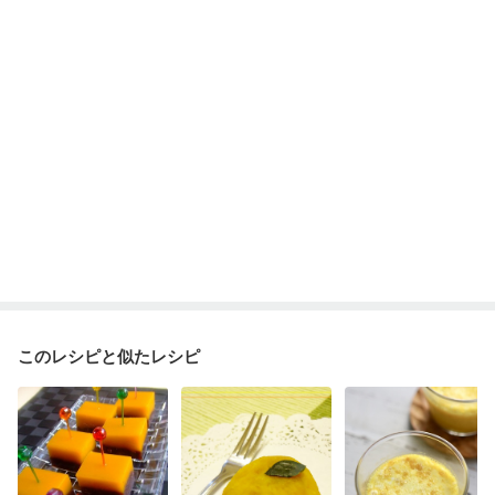
妊婦健診・血糖値が気になる（初期）
妊娠高血圧(中期)
妊娠糖尿病(初期)
産後（母乳）
産後（混合栄養）
産後（ミルク）
骨折
骨粗しょう症
関節リウマチ
フレイル（年齢に合わせた体作り）
更年期
このレシピと似たレシピ