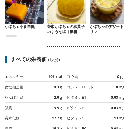
かぼちゃ小倉羊羹
茶巾かぼちゃの和菓子
かぼちゃのデザートプ
のような塩甘蜜柑
リン
すべての栄養価
(1人分)
エネルギー
106
kcal
ヨウ素
0
µg
食塩相当量
0.3
g
コレステロール
8
mg
たんぱく質
2.0
g
ビタミンB1
0.03
mg
脂質
3.5
g
ビタミンB2
0.03
mg
炭水化物
17.7
g
ビタミンC
13
mg
糖質
16.2
g
ビタミンB6
0.08
mg