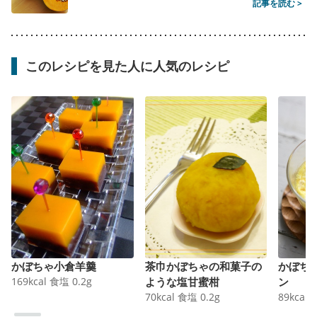
記事を読む >
このレシピを見た人に人気のレシピ
かぼちゃ小倉羊羹
茶巾かぼちゃの和菓子の
かぼち
169
kcal
食塩
0.2
g
ような塩甘蜜柑
ン
70
kcal
食塩
0.2
g
89
kcal