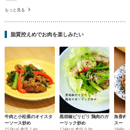
もっと見る
脂質控えめでお肉を楽しみたい
牛肉と小松菜のオイスタ
黒胡椒ビリビリ 鶏肉のガ
魚香肉
ーソース炒め
ーリック炒め
スー
153
kcal
食塩
1.4
g
124
kcal
食塩
0.9
g
184
kcal