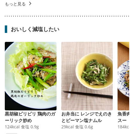
もっと見る
おいしく減塩したい
黒胡椒ビリビリ 鶏肉のガ
お弁当に レンジでえのき
魚香肉
ーリック炒め
とピーマン塩ナムル
スー
124
kcal
食塩
0.9
g
29
kcal
食塩
0.6
g
184
kcal