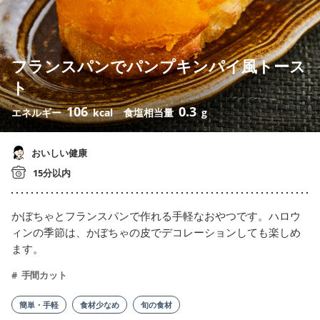
フランスパンでパンプキンパイ風トース
ト
106
0.3
エネルギー
kcal
食塩相当量
g
おいしい健康
15分以内
かぼちゃとフランスパンで作れる手軽なおやつです。ハロウ
ィンの季節は、かぼちゃの皮でデコレーションしても楽しめ
ます。
手間カット
簡単・手軽
食材少なめ
旬の食材