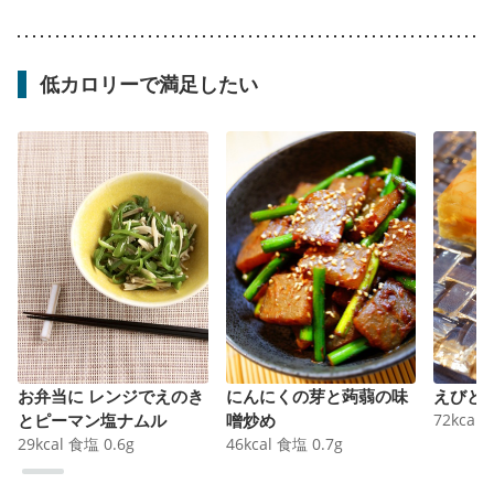
低カロリーで満足したい
お弁当に レンジでえのき
にんにくの芽と蒟蒻の味
えびと
とピーマン塩ナムル
噌炒め
72
kcal
29
kcal
食塩
0.6
g
46
kcal
食塩
0.7
g