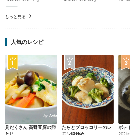
もっと見る
人気のレシピ
具だくさん 高野豆腐の卵
たらとブロッコリーのレ
ポテト
とじ
モン塩炒め
202
kcal