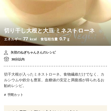
切り干し大根と大豆 ミネストローネ
77
0.7
エネルギー
kcal
食塩相当量
g
矢切のねぎちゃんさんのレシピ
30分以内
切干大根が入ったミネストローネ。食物繊維だけでなく、カ
ルシウムや鉄分も豊富。血糖値の安定と満腹感が得られるお
勧めレシピ。
手間カット