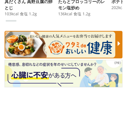
具だくさん 高野豆腐の卵
たらとブロッコリーのレ
ポテト
とじ
モン塩炒め
202
kcal
103
kcal
食塩
1.2
g
136
kcal
食塩
1.2
g