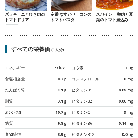
ズッキーニとひき肉の
定番 なすとベーコンの
スパイシー 鶏肉と夏野
トマトドリア
トマトパスタ
菜のトマト煮込み
すべての栄養価
(1人分)
エネルギー
77
kcal
ヨウ素
1
µg
食塩相当量
0.7
g
コレステロール
0
mg
たんぱく質
4.1
g
ビタミンB1
0.09
mg
脂質
3.1
g
ビタミンB2
0.06
mg
炭水化物
10.7
g
ビタミンC
9
mg
糖質
6.8
g
ビタミンB6
0.14
mg
食物繊維
3.9
g
ビタミンB12
0.0
µg