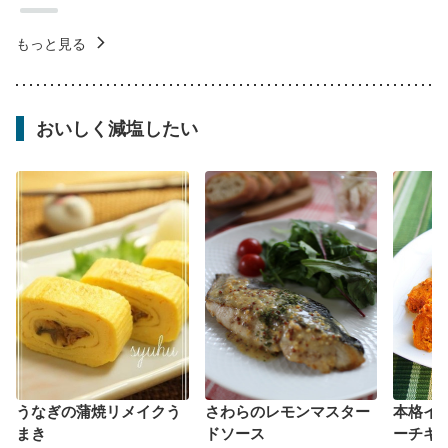
もっと見る
おいしく減塩したい
うなぎの蒲焼リメイクう
さわらのレモンマスター
本格イ
まき
ドソース
ーチキ