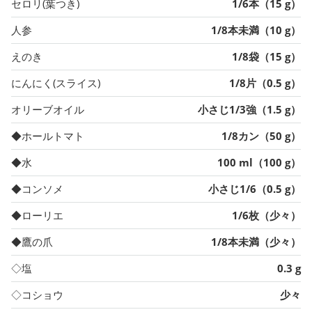
セロリ(葉つき)
1/6本（15 g）
人参
1/8本未満（10 g）
えのき
1/8袋（15 g）
にんにく(スライス)
1/8片（0.5 g）
オリーブオイル
小さじ1/3強（1.5 g）
◆ホールトマト
1/8カン（50 g）
◆水
100 ml（100 g）
◆コンソメ
小さじ1/6（0.5 g）
◆ローリエ
1/6枚（少々）
◆鷹の爪
1/8本未満（少々）
◇塩
0.3 g
◇コショウ
少々