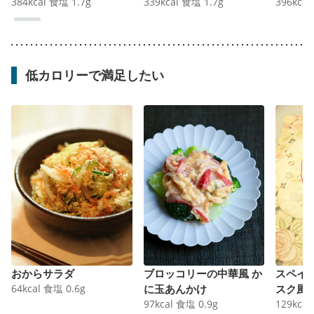
384
kcal
食塩
1.7
g
339
kcal
食塩
1.7
g
396
kcal
低カロリーで満足したい
おからサラダ
ブロッコリーの中華風 か
スペイ
64
kcal
食塩
0.6
g
に玉あんかけ
スク風
97
kcal
食塩
0.9
g
129
kcal