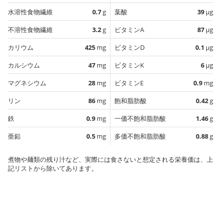
水溶性食物繊維
0.7
g
葉酸
39
µg
不溶性食物繊維
3.2
g
ビタミンA
87
µg
カリウム
425
mg
ビタミンD
0.1
µg
カルシウム
47
mg
ビタミンK
6
µg
マグネシウム
28
mg
ビタミンE
0.9
mg
リン
86
mg
飽和脂肪酸
0.42
g
鉄
0.9
mg
一価不飽和脂肪酸
1.46
g
亜鉛
0.5
mg
多価不飽和脂肪酸
0.88
g
煮物や麺類の残り汁など、実際には食さないと想定される栄養価は、上
記リストから除いてあります。