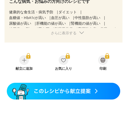
こんな病気・お悩みの方向けのレシピです
健康的な食生活・病気予防
ダイエット
血糖値・HbA1cが高い
血圧が高い
中性脂肪が高い
尿酸値が高い
肝機能の値が高い
腎機能の値が高い
糖尿病（2型）
高血圧
脂質異常症
高尿酸血症（痛風）
さらに表示する
狭心症
心筋梗塞
心臓弁膜症
心不全
胆石症
過敏性腸症候群（IBS）
睡眠時無呼吸症候群
糖尿病性腎症（第１期）
糖尿病性腎症（第２期）
糖尿病性腎症（第３期）
CKD（ステージ１）
CKD（ステージ２）
CKD（ステージ３a）
乳がん（抗がん剤治療中）
乳がん（ホルモン療法中）
乳がん（放射線治療中）
献立に追加
お気に入り
印刷
乳がん治療を終えた方・経過観察中の方など
食欲がない
産後（ミルク）
骨折
骨粗しょう症
関節リウマチ
低栄養予防
貧血対策
ニキビ・肌荒れ
妊活中
更年期