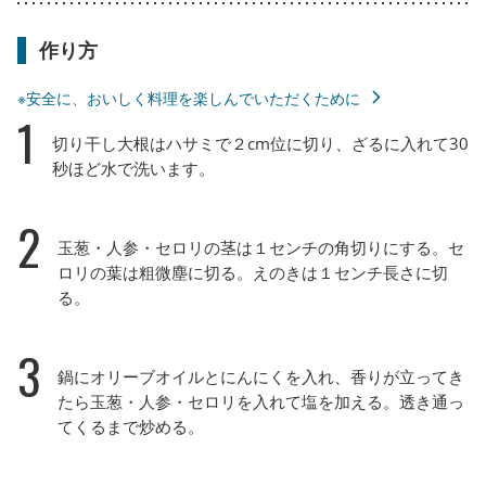
作り方
※安全に、おいしく料理を楽しんでいただくために
1
切り干し大根はハサミで２cm位に切り、ざるに入れて30
秒ほど水で洗います。
2
玉葱・人参・セロリの茎は１センチの角切りにする。セ
ロリの葉は粗微塵に切る。えのきは１センチ長さに切
る。
3
鍋にオリーブオイルとにんにくを入れ、香りが立ってき
たら玉葱・人参・セロリを入れて塩を加える。透き通っ
てくるまで炒める。