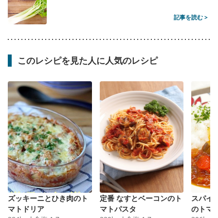
記事を読む >
このレシピを見た人に人気のレシピ
ズッキーニとひき肉のト
定番 なすとベーコンのト
スパイ
マトドリア
マトパスタ
のトマ