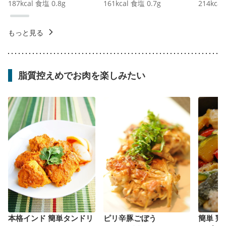
187
kcal
食塩
0.8
g
161
kcal
食塩
0.7
g
214
kcal
もっと見る
脂質控えめでお肉を楽しみたい
本格インド 簡単タンドリ
ピリ辛豚ごぼう
簡単 