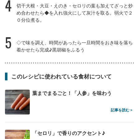
4
切干大根・大豆・えのき・セロリの葉も加えてざっと炒
め合わせたら◆を入れ強火にして灰汁を取る。弱火で２
０分位煮る。
5
◇で味を調え、時間があったら一旦時間をおき味を落ち
着かせたら完成♪黒胡椒をふるう
このレシピに使われている食材について
葉までまるごと！「人参」を味わう
記事を読む >
「セロリ」で香りのアクセント♪