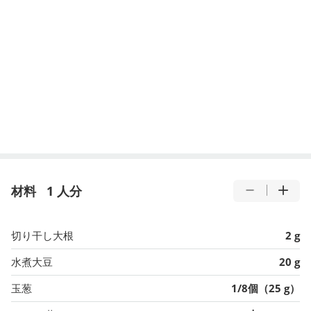
材料
1 人分
切り干し大根
2 g
水煮大豆
20 g
玉葱
1/8個（25 g）