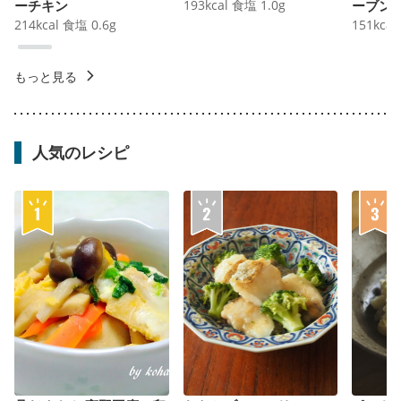
ーチキン
193
kcal
食塩
1.0
g
ーブン
214
kcal
食塩
0.6
g
151
kcal
もっと見る
人気のレシピ