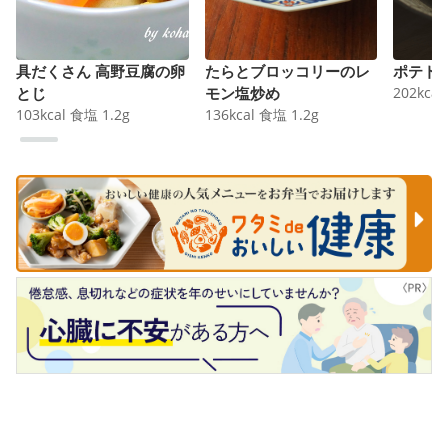
具だくさん 高野豆腐の卵
たらとブロッコリーのレ
ポテト
とじ
モン塩炒め
202
kcal
103
kcal
食塩
1.2
g
136
kcal
食塩
1.2
g