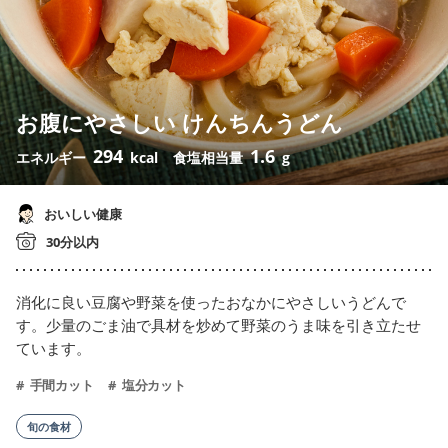
お腹にやさしい けんちんうどん
294
1.6
エネルギー
kcal
食塩相当量
g
おいしい健康
30分以内
消化に良い豆腐や野菜を使ったおなかにやさしいうどんで
す。少量のごま油で具材を炒めて野菜のうま味を引き立たせ
ています。
手間カット
塩分カット
旬の食材