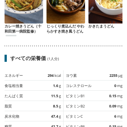
カレー焼きうどん（十
じっくり煮込んだ やわ
かきたまうどん
和田第一病院監修）
らかすき焼き風うどん
すべての栄養価
(1人分)
エネルギー
294
kcal
ヨウ素
2255
µg
食塩相当量
1.6
g
コレステロール
0
mg
たんぱく質
11.5
g
ビタミンB1
0.15
mg
脂質
8.5
g
ビタミンB2
0.09
mg
炭水化物
47.4
g
ビタミンC
6
mg
糖質
42.7
g
ビタミンB6
0.15
mg