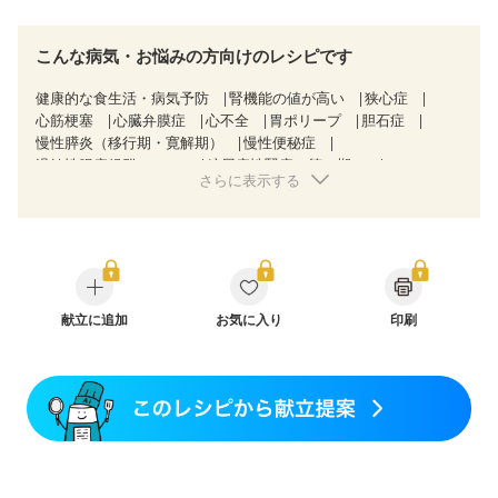
こんな病気・お悩みの方向けのレシピです
健康的な食生活・病気予防
腎機能の値が高い
狭心症
心筋梗塞
心臓弁膜症
心不全
胃ポリープ
胆石症
慢性膵炎（移行期・寛解期）
慢性便秘症
過敏性腸症候群（IBS）
糖尿病性腎症（第３期）
さらに表示する
CKD（ステージ１）
CKD（ステージ２）
CKD（ステージ３a）
乳がん（放射線治療中）
食欲がない
産後（ミルク）
骨折
骨粗しょう症
関節リウマチ
低栄養予防
更年期
献立に追加
お気に入り
印刷