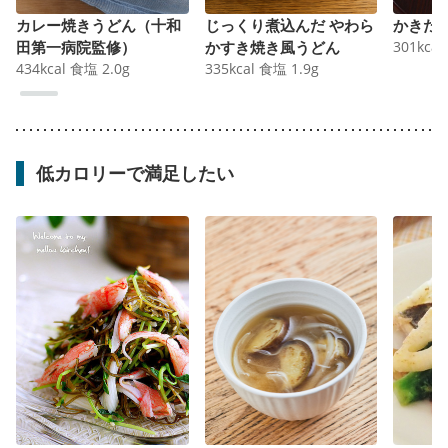
カレー焼きうどん（十和
じっくり煮込んだ やわら
かきた
田第一病院監修）
かすき焼き風うどん
301
kcal
434
kcal
食塩
2.0
g
335
kcal
食塩
1.9
g
低カロリーで満足したい