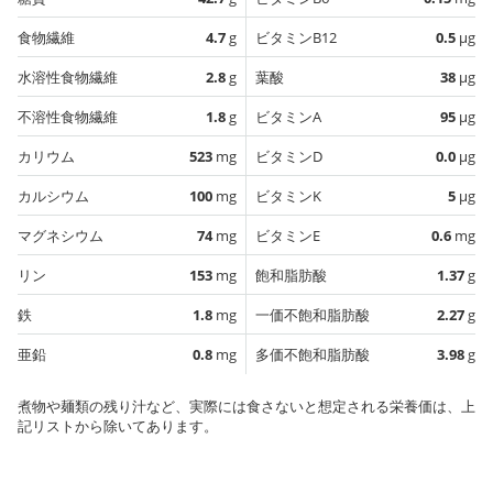
食物繊維
4.7
g
ビタミンB12
0.5
µg
水溶性食物繊維
2.8
g
葉酸
38
µg
不溶性食物繊維
1.8
g
ビタミンA
95
µg
カリウム
523
mg
ビタミンD
0.0
µg
カルシウム
100
mg
ビタミンK
5
µg
マグネシウム
74
mg
ビタミンE
0.6
mg
リン
153
mg
飽和脂肪酸
1.37
g
鉄
1.8
mg
一価不飽和脂肪酸
2.27
g
亜鉛
0.8
mg
多価不飽和脂肪酸
3.98
g
煮物や麺類の残り汁など、実際には食さないと想定される栄養価は、上
記リストから除いてあります。