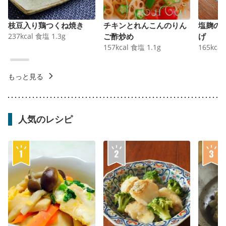
枝豆入り鶏つくね焼き
チキンとれんこんのりん
塩麹の
237
kcal
食塩
1.3
g
ご酢炒め
げ
157
kcal
食塩
1.1
g
165
kcal
もっと見る
人気のレシピ