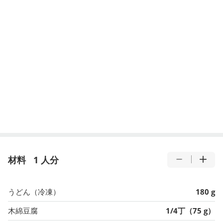
材料
1 人分
うどん（冷凍）
180 g
木綿豆腐
1/4丁（75 g）