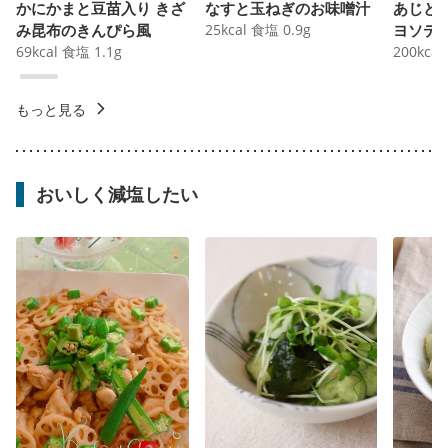
かにかまと豆苗入り きざ
なすと玉ねぎのお味噌汁
あじと
み昆布のきんぴら風
25
kcal
食塩
0.9
g
ヨソテ
69
kcal
食塩
1.1
g
200
kcal
もっと見る
おいしく減塩したい