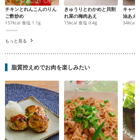
チキンとれんこんのりん
きゅうりとわかめと貝割
キャベ
ご酢炒め
れ菜の梅肉あえ
油あえ
157
kcal
食塩
1.1
g
15
kcal
食塩
0.4
g
34
kcal
もっと見る
脂質控えめでお肉を楽しみたい