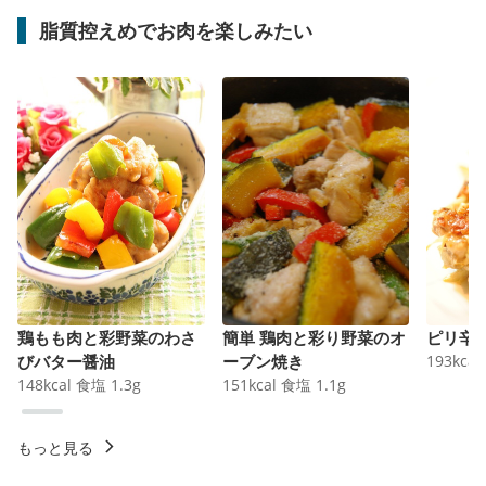
脂質控えめでお肉を楽しみたい
鶏もも肉と彩野菜のわさ
簡単 鶏肉と彩り野菜のオ
ピリ辛
びバター醤油
ーブン焼き
193
kcal
148
kcal
食塩
1.3
g
151
kcal
食塩
1.1
g
もっと見る