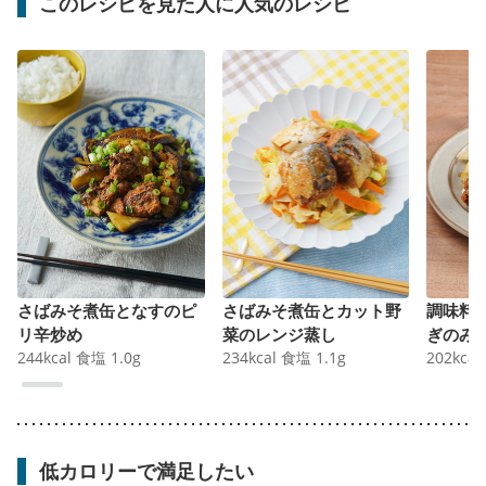
このレシピを見た人に人気のレシピ
さばみそ煮缶となすのピ
さばみそ煮缶とカット野
調味料
リ辛炒め
菜のレンジ蒸し
ぎのみ
244
kcal
食塩
1.0
g
234
kcal
食塩
1.1
g
202
kcal
低カロリーで満足したい