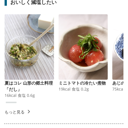
おいしく減塩したい
夏はコレ 山形の郷土料理
ミニトマトの冷たい煮物
あじの
「だし」
19
kcal
食塩
0.2
g
75
kcal
16
kcal
食塩
0.6
g
もっと見る