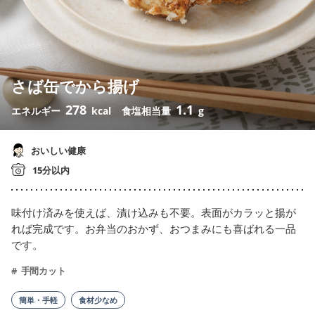
さば缶でから揚げ
278
1.1
エネルギー
kcal
食塩相当量
g
おいしい健康
15分以内
味付け済みを使えば、漬け込みも不要。表面がカラッと揚が
れば完成です。お弁当のおかず、おつまみにも喜ばれる一品
です。
手間カット
簡単・手軽
食材少なめ