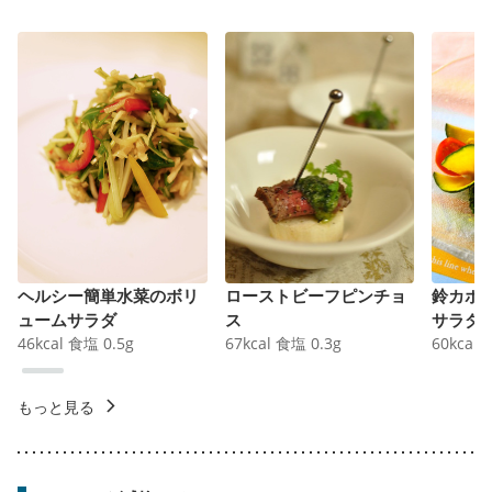
ヘルシー簡単水菜のボリ
ローストビーフピンチョ
鈴カボ
ュームサラダ
ス
サラダ
46
kcal
食塩
0.5
g
67
kcal
食塩
0.3
g
60
kcal
もっと見る