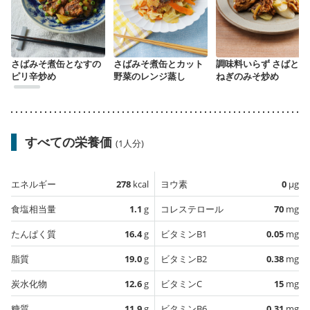
さばみそ煮缶となすの
さばみそ煮缶とカット
調味料いらず さばと長
ピリ辛炒め
野菜のレンジ蒸し
ねぎのみそ炒め
すべての栄養価
(1人分)
エネルギー
278
kcal
ヨウ素
0
µg
食塩相当量
1.1
g
コレステロール
70
mg
たんぱく質
16.4
g
ビタミンB1
0.05
mg
脂質
19.0
g
ビタミンB2
0.38
mg
炭水化物
12.6
g
ビタミンC
15
mg
糖質
11.9
g
ビタミンB6
0.31
mg