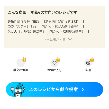
こんな病気・お悩みの方向けのレシピです
過敏性腸症候群（IBS）
糖尿病性腎症（第３期）
CKD（ステージ３a）
乳がん（抗がん剤治療中）
乳がん（ホルモン療法中）
乳がん（放射線治療中）
乳がん治療を終えた方・経過観察中の方など
さらに表示する
味の感じ方が変わった
妊娠中(初期)
妊婦健診・体重増加が気になる（初期）
妊婦健診・血圧が気になる（初期）
妊婦健診・血糖値が気になる（初期）
妊娠高血圧(中期)
妊娠糖尿病(初期)
産後（母乳）
産後（混合栄養）
産後（ミルク）
骨粗しょう症
関節リウマチ
フレイル（年齢に合わせた体作り）
献立に追加
お気に入り
更年期
印刷