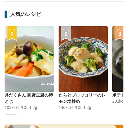
人気のレシピ
具だくさん 高野豆腐の卵
たらとブロッコリーのレ
ポテト
とじ
モン塩炒め
202
kcal
103
kcal
食塩
1.2
g
136
kcal
食塩
1.2
g