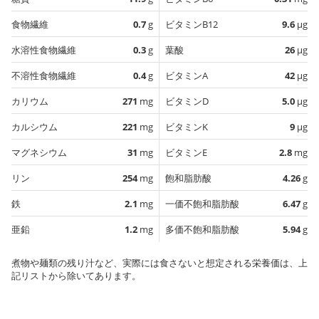
食物繊維
0.7
g
ビタミンB12
9.6
µg
水溶性食物繊維
0.3
g
葉酸
26
µg
不溶性食物繊維
0.4
g
ビタミンA
42
µg
カリウム
271
mg
ビタミンD
5.0
µg
カルシウム
221
mg
ビタミンK
9
µg
マグネシウム
31
mg
ビタミンE
2.8
mg
リン
254
mg
飽和脂肪酸
4.26
g
鉄
2.1
mg
一価不飽和脂肪酸
6.47
g
亜鉛
1.2
mg
多価不飽和脂肪酸
5.94
g
煮物や麺類の残り汁など、実際には食さないと想定される栄養価は、上
記リストから除いてあります。