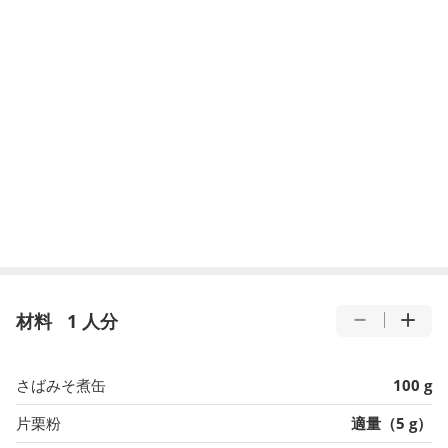
材料
1 人分
さばみそ煮缶
100 g
片栗粉
適量（5 g）