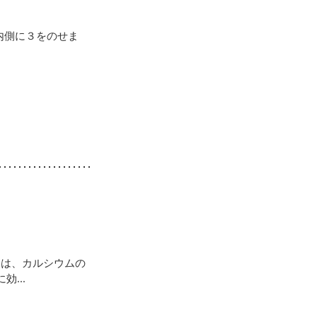
内側に３をのせま
Dは、カルシウムの
...