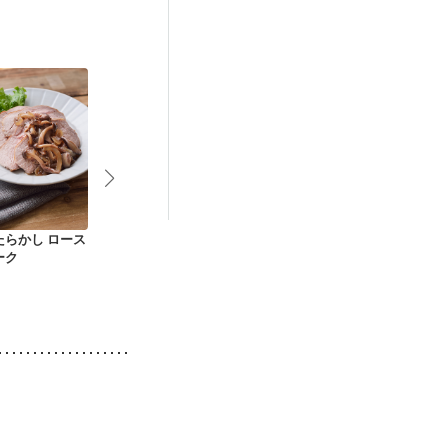
たらかし ロース
塩麹と椎茸の鶏ハン
野菜たっぷり 鶏ささ
野菜も摂れる
ーク
バーグ
身で作る酢豚風
の中華風あん