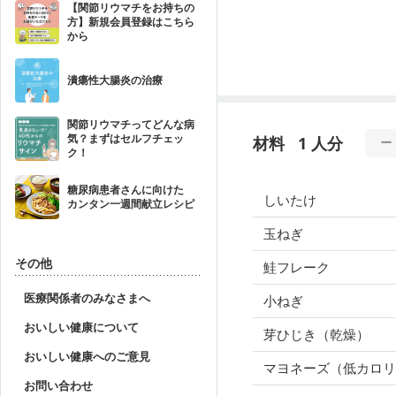
【関節リウマチをお持ちの
方】新規会員登録はこちら
から
潰瘍性大腸炎の治療
関節リウマチってどんな病
気？まずはセルフチェッ
材料
1 人分
ク！
糖尿病患者さんに向けた
しいたけ
カンタン一週間献立レシピ
玉ねぎ
その他
鮭フレーク
医療関係者のみなさまへ
小ねぎ
おいしい健康について
芽ひじき（乾燥）
おいしい健康へのご意見
マヨネーズ（低カロリ
お問い合わせ