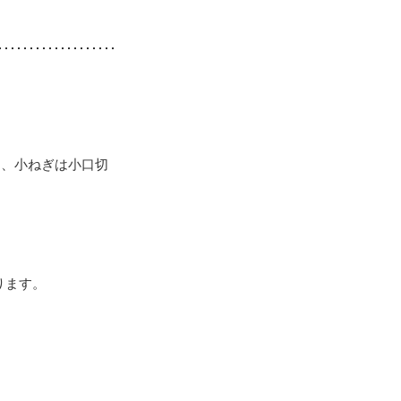
り、小ねぎは小口切
ります。
。