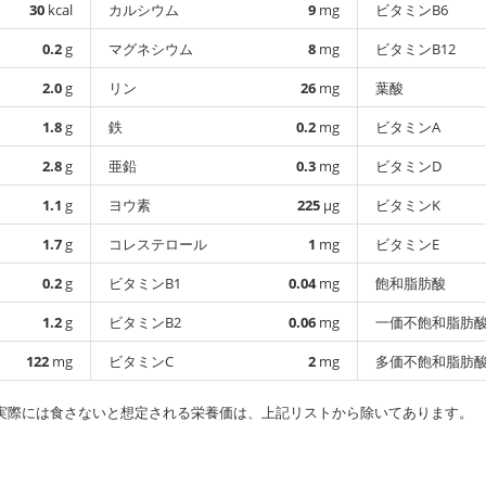
30
kcal
カルシウム
9
mg
ビタミンB6
0.2
g
マグネシウム
8
mg
ビタミンB12
2.0
g
リン
26
mg
葉酸
1.8
g
鉄
0.2
mg
ビタミンA
2.8
g
亜鉛
0.3
mg
ビタミンD
1.1
g
ヨウ素
225
µg
ビタミンK
1.7
g
コレステロール
1
mg
ビタミンE
0.2
g
ビタミンB1
0.04
mg
飽和脂肪酸
1.2
g
ビタミンB2
0.06
mg
一価不飽和脂肪
122
mg
ビタミンC
2
mg
多価不飽和脂肪
実際には食さないと想定される栄養価は、上記リストから除いてあります。