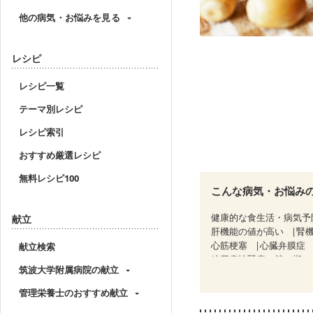
他の病気・お悩みを見る
レシピ
レシピ一覧
テーマ別レシピ
レシピ索引
おすすめ厳選レシピ
無料レシピ100
こんな病気・お悩み
健康的な食生活・病気予
献立
肝機能の値が高い
腎
心筋梗塞
心臓弁膜症
献立検索
糖尿病性腎症（第１期）
筑波大学附属病院の献立
CKD（ステージ２）
C
乳がん（放射線治療中）
管理栄養士のおすすめ献立
産後（ミルク）
骨折