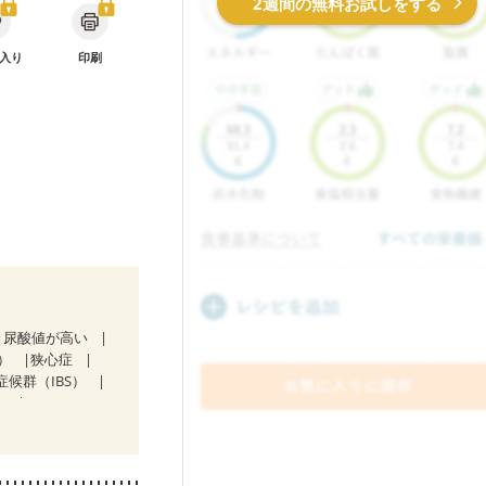
2週間の無料お試しをする
入り
印刷
尿酸値が高い
）
狭心症
症候群（IBS）
）
中）
合栄養）
・肌荒れ