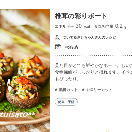
椎茸の彩りボート
30
0.2
エネルギー
食塩相当量
kcal
g
ついてるさとちゃんさんのレシピ
30分以内
見た目がとても鮮やかなボート。しい
食物繊維がしっかりと摂れます。イベ
もぴったり。
脂質カット
カロリーカット
簡単・手軽