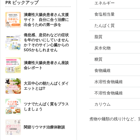
PR ピックアップ
エネルギー
食塩相当量
潰瘍性大腸炎患者さん支援
サイト 自分に合う治療に
出会うための第一歩を
たんぱく質
倦怠感、息切れなどの症状
脂質
を年のせいにしていません
か？そのサイン心臓からの
炭水化物
SOSかもしれません
糖質
潰瘍性大腸炎患者さん座談
会レポート
食物繊維
水溶性食物繊維
大豆中心の朝たんぱくダイ
エットとは!?
不溶性食物繊維
ツナでたんぱく質をプラス
カリウム
しましょう
煮物や麺類の残り汁など、
関節リウマチ治療体験談