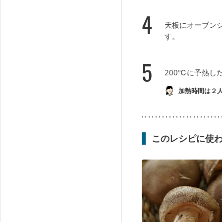
4
天板にオーブン
す。
5
200℃に予熱
加熱時間は２
このレシピに使