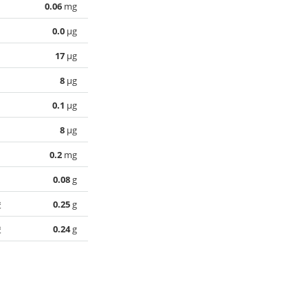
0.06
mg
0.0
µg
17
µg
8
µg
0.1
µg
8
µg
0.2
mg
0.08
g
酸
0.25
g
酸
0.24
g