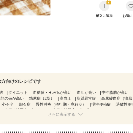
献立に追加
お気に
の方向けのレシピです
防
ダイエット
血糖値・HbA1cが高い
血圧が高い
中性脂肪が高い
機能の値が高い
糖尿病（2型）
高血圧
脂質異常症
高尿酸血症（痛風
心不全
胆石症
慢性膵炎（移行期・寛解期）
慢性便秘症
過敏性腸
糖尿病性腎症（第２期）
糖尿病性腎症（第３期）
CKD（ステージ１
さらに表示する
KD（ステージ３a）
乳がん（抗がん剤治療中）
乳がん（ホルモン療法
乳がん治療を終えた方・経過観察中の方など
産後（母乳）
産後（混
関節リウマチ
フレイル（年齢に合わせた体作り）
貧血対策
ニキビ