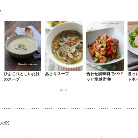
ピ
ひよこ豆としいたけ
あさりスープ
合わせ調味料でパパ
ほっ
のスープ
ッと簡単 酢鶏
トポ
1人分)