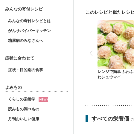
妊活中
更年期
みんなの寄付レシピ
このレシピと似たレシ
みんなの寄付レシピとは
がんサバイバーキッチン
糖尿病のみなさんへ
症状に合わせて
症状・目的別の食事
レンジで簡単 ふわふ
わシュウマイ
よみもの
くらしの栄養学
読みもの調べもの
すべての栄養価
月刊おいしい健康
(