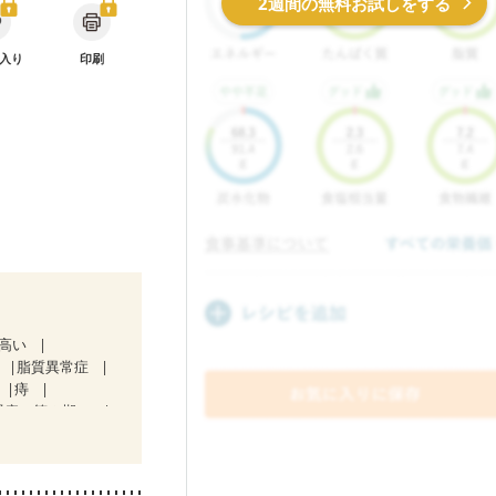
2週間の無料お試しをする
入り
印刷
が高い
脂質異常症
痔
腎症（第２期）
ど
妊娠中(初期)