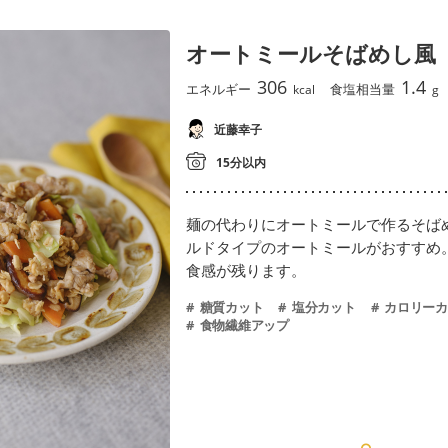
オートミールそばめし風
306
1.4
エネルギー
食塩相当量
kcal
g
近藤幸子
15分以内
麺の代わりにオートミールで作るそば
ルドタイプのオートミールがおすすめ
食感が残ります。
糖質カット
塩分カット
カロリーカ
食物繊維アップ