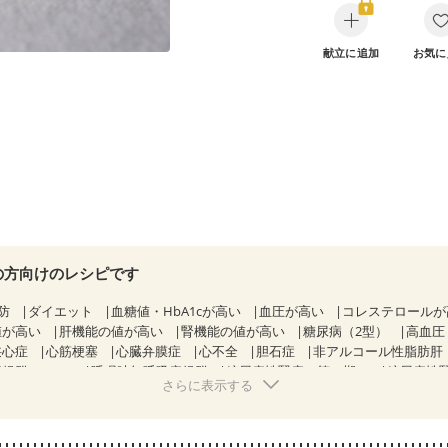
献立に追加
お気に
の方向けのレシピです
防
ダイエット
血糖値・HbA1cが高い
血圧が高い
コレステロール
値が高い
肝機能の値が高い
腎機能の値が高い
糖尿病（2型）
高血圧
狭心症
心筋梗塞
心臓弁膜症
心不全
胆石症
非アルコール性脂肪肝
候群（IBS）
睡眠時無呼吸症候群
糖尿病性腎症（第１期）
糖尿病性
さらに表示する
CKD（ステージ１）
CKD（ステージ２）
乳がん（抗がん剤治療中）
）
乳がん（放射線治療中）
乳がん治療を終えた方・経過観察中の方な
になる（初期）
妊婦健診・血圧が気になる（初期）