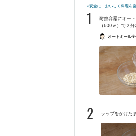
※安全に、おいしく料理を
1
耐熱容器にオート
（600ｗ）で２
オートミール全
2
ラップをかけた