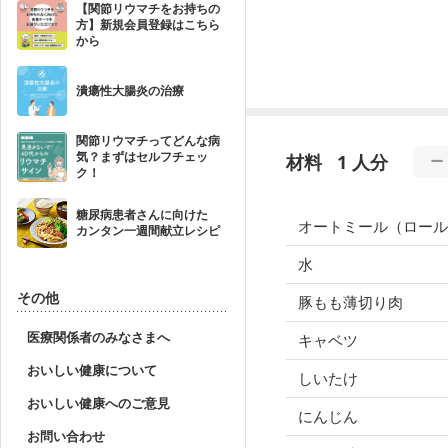
【関節リウマチをお持ちの
方】新規会員登録はこちら
から
潰瘍性大腸炎の治療
関節リウマチってどんな病
気？まずはセルフチェッ
材料
1 人分
ク！
糖尿病患者さんに向けた
オートミール（ロール
カンタン一週間献立レシピ
水
その他
豚もも薄切り肉
医療関係者のみなさまへ
キャベツ
おいしい健康について
しいたけ
おいしい健康へのご意見
にんじん
お問い合わせ