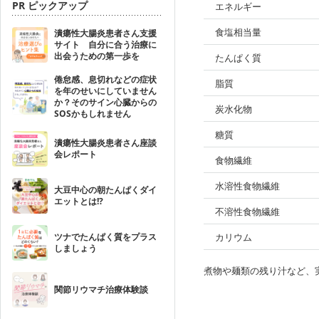
PR ピックアップ
エネルギー
食塩相当量
潰瘍性大腸炎患者さん支援
サイト 自分に合う治療に
出会うための第一歩を
たんぱく質
倦怠感、息切れなどの症状
脂質
を年のせいにしていません
か？そのサイン心臓からの
炭水化物
SOSかもしれません
糖質
潰瘍性大腸炎患者さん座談
会レポート
食物繊維
水溶性食物繊維
大豆中心の朝たんぱくダイ
エットとは!?
不溶性食物繊維
ツナでたんぱく質をプラス
カリウム
しましょう
煮物や麺類の残り汁など、
関節リウマチ治療体験談