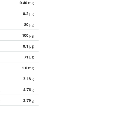
0.40
mg
0.2
µg
80
µg
100
µg
0.1
µg
71
µg
1.0
mg
3.18
g
酸
4.76
g
酸
2.79
g