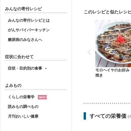
妊婦健診・血糖値が気に
産後（ミルク）
骨折
みんなの寄付レシピ
このレシピと似たレシ
貧血対策
ニキビ・肌
みんなの寄付レシピとは
がんサバイバーキッチン
糖尿病のみなさんへ
症状に合わせて
症状・目的別の食事
モロヘイヤのお好み
焼き
よみもの
くらしの栄養学
読みもの調べもの
すべての栄養価
月刊おいしい健康
(