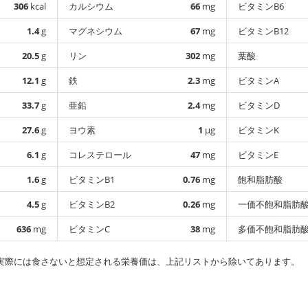
306
kcal
カルシウム
66
mg
ビタミンB6
1.4
g
マグネシウム
67
mg
ビタミンB12
20.5
g
リン
302
mg
葉酸
12.1
g
鉄
2.3
mg
ビタミンA
33.7
g
亜鉛
2.4
mg
ビタミンD
27.6
g
ヨウ素
1
µg
ビタミンK
6.1
g
コレステロール
47
mg
ビタミンE
1.6
g
ビタミンB1
0.76
mg
飽和脂肪酸
4.5
g
ビタミンB2
0.26
mg
一価不飽和脂肪
636
mg
ビタミンC
38
mg
多価不飽和脂肪
実際には食さないと想定される栄養価は、上記リストから除いてあります。