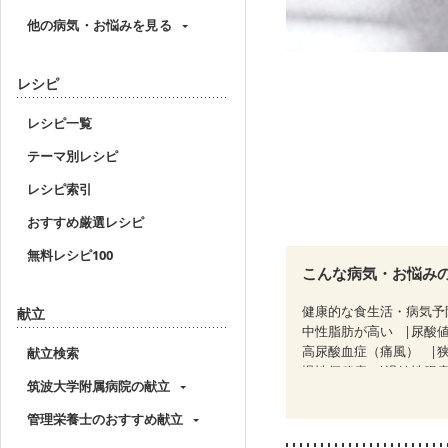
他の病気・お悩みを見る
レシピ
レシピ一覧
テーマ別レシピ
レシピ索引
おすすめ厳選レシピ
無料レシピ100
こんな病気・お悩み
健康的な食生活・病気予
献立
中性脂肪が高い
尿酸
高尿酸血症（痛風）
献立検索
慢性便秘症
過敏性腸症
筑波大学附属病院の献立
糖尿病性腎症（第３期）
乳がん（ホルモン療法中
管理栄養士のおすすめ献立
妊婦健診・体重増加が気