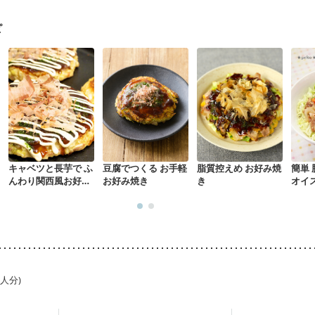
なる（初期）
妊娠高血圧(中期)
妊娠糖尿病(初期)
産後（母乳）
産
骨粗しょう症
関節リウマチ
乾癬
フレイル（年齢に合わせた体作り
ピ
荒れ
妊活中
更年期
キャベツと長芋で ふ
豆腐でつくる お手軽
脂質控えめ お好み焼
簡単
んわり関西風お好み
お好み焼き
き
オイ
焼き
1人分)