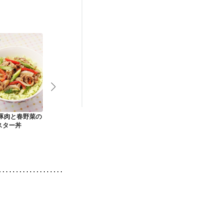
後（混合栄養）
）
低栄養予防
 豚肉と春野菜の
豚しゃぶとキャベツ
ヘルシーだけどこく
トマトとんか
スター丼
のゴマだれ
うま回鍋肉