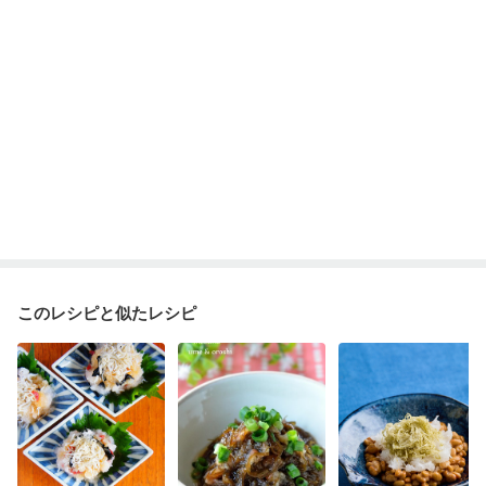
消化不良
妊娠中(初期)
妊婦健診・体重増加が気になる（初期）
妊婦健診・血圧が気になる（初期）
妊婦健診・血糖値が気になる（初期）
妊娠高血圧(中期)
妊娠糖尿病(初期)
産後（母乳）
産後（混合栄養）
産後（ミルク）
骨折
骨粗しょう症
関節リウマチ
乾癬
貧血対策
ニキビ・肌荒れ
妊活中
更年期
このレシピと似たレシピ