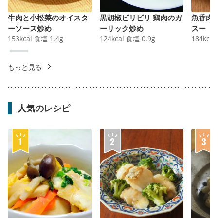
牛肉と小松菜のオイスタ
黒胡椒ビリビリ 鶏肉のガ
魚香肉
ーソース炒め
ーリック炒め
スー
153
kcal
食塩
1.4
g
124
kcal
食塩
0.9
g
184
kcal
もっと見る
人気のレシピ