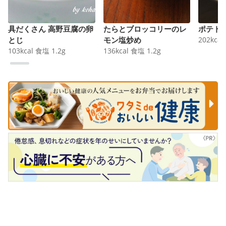
具だくさん 高野豆腐の卵
たらとブロッコリーのレ
ポテト
とじ
モン塩炒め
202
kcal
103
kcal
食塩
1.2
g
136
kcal
食塩
1.2
g