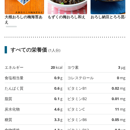
大根おろしの梅海苔あ
もずくの梅おろし和え
おろし納豆とろろ昆布
え
すべての栄養価
(1人分)
エネルギー
20
kcal
ヨウ素
3
µg
食塩相当量
0.9
g
コレステロール
0
mg
たんぱく質
0.6
g
ビタミンB1
0.02
mg
脂質
0.1
g
ビタミンB2
0.01
mg
炭水化物
4.6
g
ビタミンC
11
mg
糖質
3.3
g
ビタミンB6
0.05
mg
食物繊維
1.3
g
ビタミンB12
0.0
µg