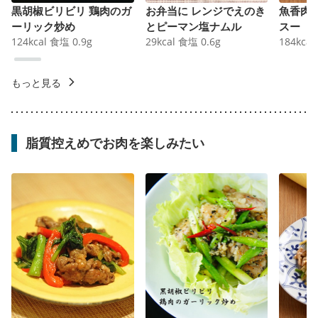
黒胡椒ビリビリ 鶏肉のガ
お弁当に レンジでえのき
魚香肉
ーリック炒め
とピーマン塩ナムル
スー
124
kcal
食塩
0.9
g
29
kcal
食塩
0.6
g
184
kcal
もっと見る
脂質控えめでお肉を楽しみたい