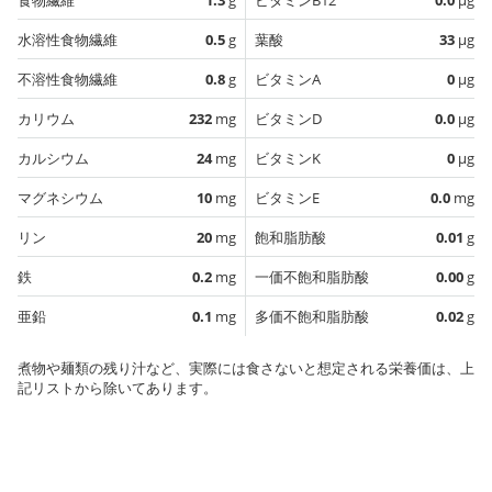
水溶性食物繊維
0.5
g
葉酸
33
µg
不溶性食物繊維
0.8
g
ビタミンA
0
µg
カリウム
232
mg
ビタミンD
0.0
µg
カルシウム
24
mg
ビタミンK
0
µg
マグネシウム
10
mg
ビタミンE
0.0
mg
リン
20
mg
飽和脂肪酸
0.01
g
鉄
0.2
mg
一価不飽和脂肪酸
0.00
g
亜鉛
0.1
mg
多価不飽和脂肪酸
0.02
g
煮物や麺類の残り汁など、実際には食さないと想定される栄養価は、上
記リストから除いてあります。