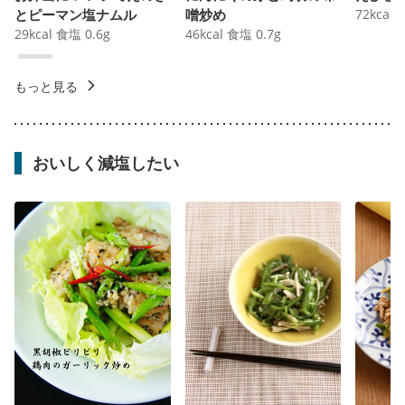
とピーマン塩ナムル
噌炒め
72
kcal
29
kcal
食塩
0.6
g
46
kcal
食塩
0.7
g
もっと見る
おいしく減塩したい