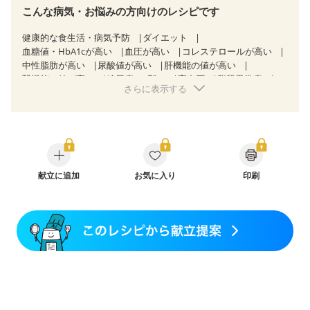
こんな病気・お悩みの方向けのレシピです
健康的な食生活・病気予防
ダイエット
血糖値・HbA1cが高い
血圧が高い
コレステロールが高い
中性脂肪が高い
尿酸値が高い
肝機能の値が高い
腎機能の値が高い
糖尿病（2型）
高血圧
脂質異常症
さらに表示する
高尿酸血症（痛風）
狭心症
心筋梗塞
心臓弁膜症
心不全
胃炎
胃ポリープ
消化性潰瘍（胃・十二指腸潰瘍）
逆流性食道炎
胆石症
慢性膵炎（移行期・寛解期）
痔
慢性便秘症
クローン病（寛解期）
過敏性腸症候群（IBS）
糖尿病性腎症（第１期）
糖尿病性腎症（第２期）
糖尿病性腎症（第３期）
献立に追加
CKD（ステージ１）
お気に入り
印刷
CKD（ステージ２）
CKD（ステージ３a）
CKD（ステージ３b）
透析
乳がん（抗がん剤治療中）
乳がん（ホルモン療法中）
乳がん（放射線治療中）
乳がん治療を終えた方・経過観察中の方など
胃がん（抗がん剤治療中）
胃がん治療を終えた方・経過観察中の方
大腸がん治療を終えた方・経過観察中の方
大腸がん（抗がん剤治療中）
大腸がん（放射線治療中）
飲み込みにくい
味の感じ方が変わった
食欲がない