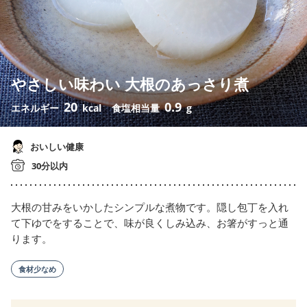
やさしい味わい 大根のあっさり煮
20
0.9
エネルギー
kcal
食塩相当量
g
おいしい健康
30分以内
大根の甘みをいかしたシンプルな煮物です。隠し包丁を入れ
て下ゆでをすることで、味が良くしみ込み、お箸がすっと通
ります。
食材少なめ