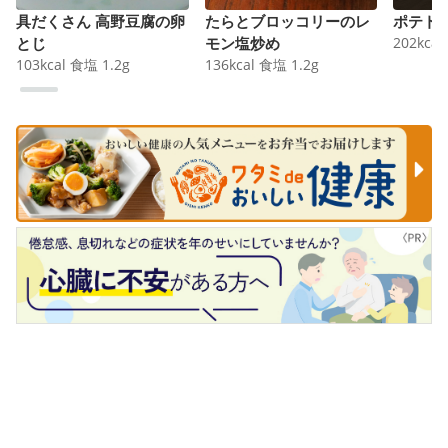
具だくさん 高野豆腐の卵
たらとブロッコリーのレ
ポテト
とじ
モン塩炒め
202
kcal
103
kcal
食塩
1.2
g
136
kcal
食塩
1.2
g