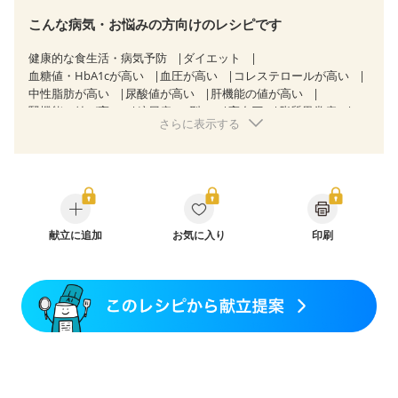
こんな病気・お悩みの方向けのレシピです
健康的な食生活・病気予防
ダイエット
血糖値・HbA1cが高い
血圧が高い
コレステロールが高い
中性脂肪が高い
尿酸値が高い
肝機能の値が高い
腎機能の値が高い
糖尿病（2型）
高血圧
脂質異常症
さらに表示する
高尿酸血症（痛風）
狭心症
心筋梗塞
心臓弁膜症
心不全
胃ポリープ
胆石症
慢性膵炎（移行期・寛解期）
非アルコール性脂肪肝
過敏性腸症候群（IBS）
睡眠時無呼吸症候群
糖尿病性腎症（第１期）
糖尿病性腎症（第２期）
糖尿病性腎症（第３期）
CKD（ステージ１）
CKD（ステージ２）
CKD（ステージ３a）
献立に追加
乳がん（抗がん剤治療中）
お気に入り
印刷
乳がん（ホルモン療法中）
乳がん（放射線治療中）
乳がん治療を終えた方・経過観察中の方など
味の感じ方が変わった
食欲がない
産後（ミルク）
骨折
関節リウマチ
乾癬
貧血対策
ニキビ・肌荒れ
妊活中
更年期