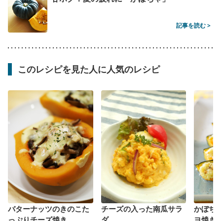
記事を読む >
このレシピを見た人に人気のレシピ
バターナッツのきのこた
チーズの入った南瓜サラ
かぼち
っぷりチーズ焼き
ダ
ヨ焼き 