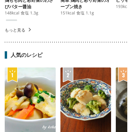
びバター醤油
ーブン焼き
193
kcal
148
kcal
食塩
1.3
g
151
kcal
食塩
1.1
g
もっと見る
人気のレシピ