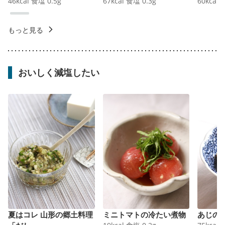
46
kcal
食塩
0.5
g
67
kcal
食塩
0.3
g
60
kcal
もっと見る
おいしく減塩したい
夏はコレ 山形の郷土料理
ミニトマトの冷たい煮物
あじの