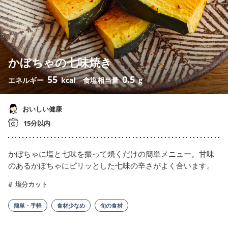
かぼちゃの七味焼き
55
0.5
エネルギー
kcal
食塩相当量
g
おいしい健康
15分以内
かぼちゃに塩と七味を振って焼くだけの簡単メニュー。甘味
のあるかぼちゃにピリッとした七味の辛さがよく合います。
塩分カット
簡単・手軽
食材少なめ
旬の食材