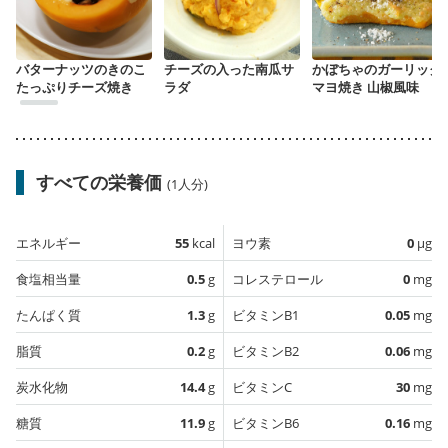
バターナッツのきのこ
チーズの入った南瓜サ
かぼちゃのガーリック
たっぷりチーズ焼き
ラダ
マヨ焼き 山椒風味
すべての栄養価
(1人分)
エネルギー
55
kcal
ヨウ素
0
µg
食塩相当量
0.5
g
コレステロール
0
mg
たんぱく質
1.3
g
ビタミンB1
0.05
mg
脂質
0.2
g
ビタミンB2
0.06
mg
炭水化物
14.4
g
ビタミンC
30
mg
糖質
11.9
g
ビタミンB6
0.16
mg