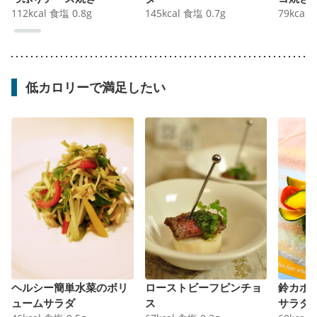
112
kcal
食塩
0.8
g
145
kcal
食塩
0.7
g
79
kcal
低カロリーで満足したい
ヘルシー簡単水菜のボリ
ローストビーフピンチョ
鈴カボ
ュームサラダ
ス
サラダ