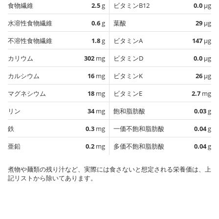
食物繊維
2.5
g
ビタミンB12
0.0
µg
水溶性食物繊維
0.6
g
葉酸
29
µg
不溶性食物繊維
1.8
g
ビタミンA
147
µg
カリウム
302
mg
ビタミンD
0.0
µg
カルシウム
16
mg
ビタミンK
26
µg
マグネシウム
18
mg
ビタミンE
2.7
mg
リン
34
mg
飽和脂肪酸
0.03
g
鉄
0.3
mg
一価不飽和脂肪酸
0.04
g
亜鉛
0.2
mg
多価不飽和脂肪酸
0.04
g
煮物や麺類の残り汁など、実際には食さないと想定される栄養価は、上
記リストから除いてあります。