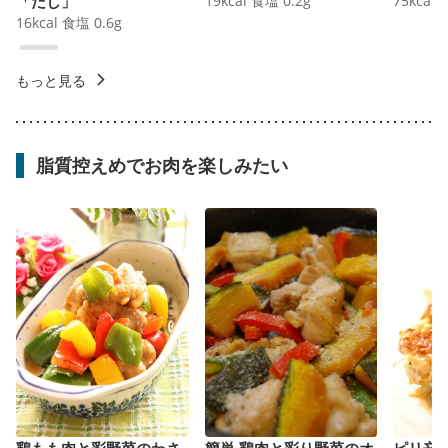
「だし」
19
kcal
食塩
0.2
g
75
kcal
16
kcal
食塩
0.6
g
もっと見る
脂質控えめでお肉を楽しみたい
鶏もも肉と彩野菜のわさ
簡単 鶏肉と彩り野菜のオ
ピリ辛