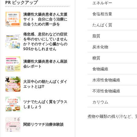
PR ピックアップ
エネルギー
食塩相当量
潰瘍性大腸炎患者さん支援
サイト 自分に合う治療に
出会うための第一歩を
たんぱく質
倦怠感、息切れなどの症状
脂質
を年のせいにしていません
か？そのサイン心臓からの
炭水化物
SOSかもしれません
糖質
潰瘍性大腸炎患者さん座談
会レポート
食物繊維
水溶性食物繊維
大豆中心の朝たんぱくダイ
エットとは!?
不溶性食物繊維
ツナでたんぱく質をプラス
カリウム
しましょう
煮物や麺類の残り汁など、
関節リウマチ治療体験談