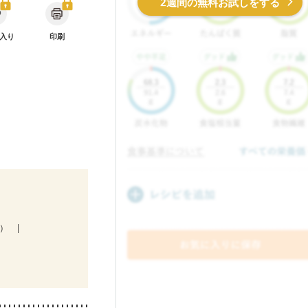
2週間の無料お試しをする
入り
印刷
a）
不良
後（混合栄養）