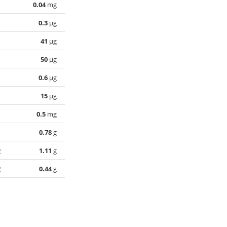
0.04
mg
0.3
µg
41
µg
50
µg
0.6
µg
15
µg
0.5
mg
0.78
g
酸
1.11
g
酸
0.44
g