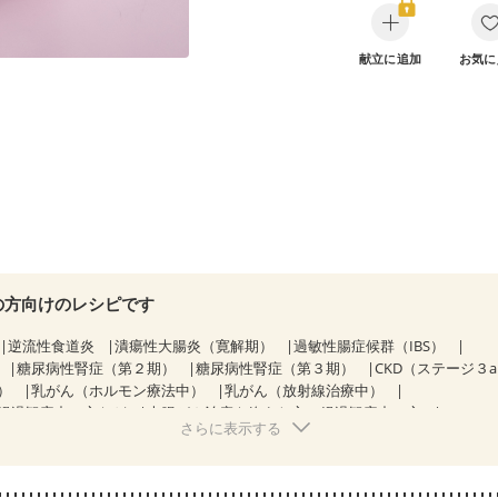
献立に追加
お気に
の方向けのレシピです
逆流性食道炎
潰瘍性大腸炎（寛解期）
過敏性腸症候群（IBS）
糖尿病性腎症（第２期）
糖尿病性腎症（第３期）
CKD（ステージ３
）
乳がん（ホルモン療法中）
乳がん（放射線治療中）
経過観察中の方など
大腸がん治療を終えた方・経過観察中の方
さらに表示する
中）
大腸がん（放射線治療中）
飲み込みにくい
食欲がない
消化
・体重増加が気になる（初期）
妊婦健診・血圧が気になる（初期）
なる（初期）
妊娠高血圧(中期)
妊娠糖尿病(初期)
産後（母乳）
産