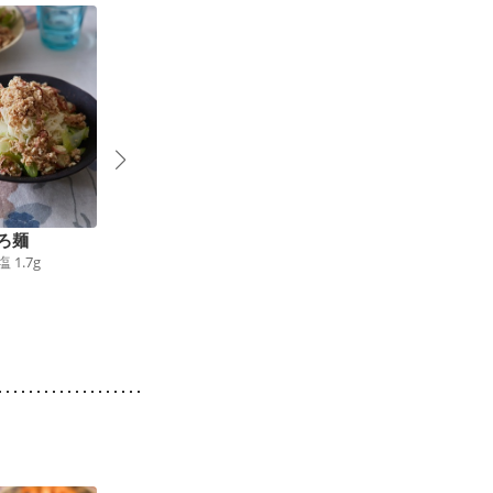
ろ麺
メキシカンハンバーガ
ガーリックペッパービ
塩
1.7
g
ー
ーフ丼
488
kcal
食塩
1.8
g
368
kcal
食塩
1.3
g
4