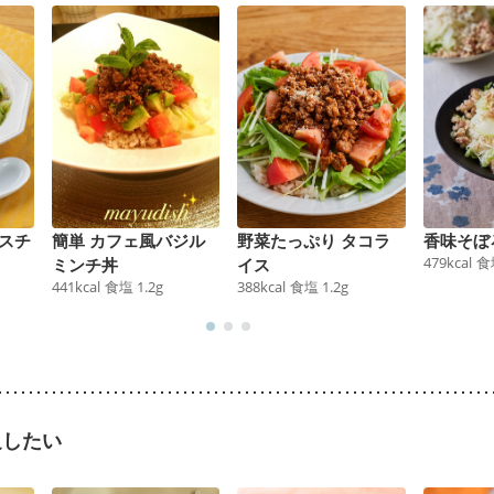
スチ
簡単 カフェ風バジル
野菜たっぷり タコラ
香味そぼ
479
kcal
食
ミンチ丼
イス
441
kcal
食塩
1.2
g
388
kcal
食塩
1.2
g
足したい