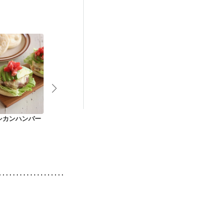
栄養予防
シカンハンバー
ガーリックペッパー
野菜も一緒に 冷しゃ
レンジでパラ
ビーフ丼
ぶ丼
タたま納豆チ
ン