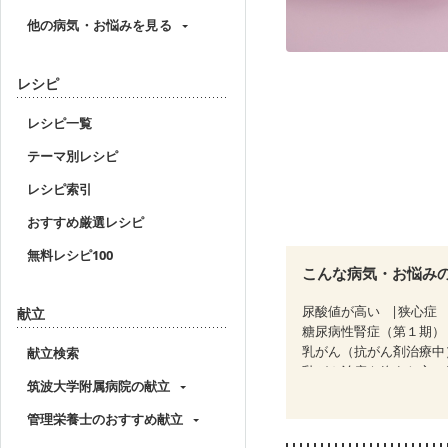
他の病気・お悩みを見る
レシピ
レシピ一覧
テーマ別レシピ
レシピ索引
おすすめ厳選レシピ
無料レシピ100
こんな病気・お悩み
尿酸値が高い
狭心症
献立
糖尿病性腎症（第１期）
乳がん（抗がん剤治療中
献立検索
乳がん治療を終えた方・
筑波大学附属病院の献立
大腸がん（抗がん剤治療
妊娠中(初期)
妊婦健診
管理栄養士のおすすめ献立
妊婦健診・血糖値が気に