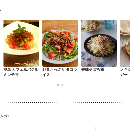
骨粗しょう症
関節リウマチ
フレイル（年齢に合わせた体作り）
低
荒れ
妊活中
更年期
ピ
簡単 カフェ風バジル
野菜たっぷり タコラ
香味そぼろ麺
メキ
ミンチ丼
イス
ガー
1人分)