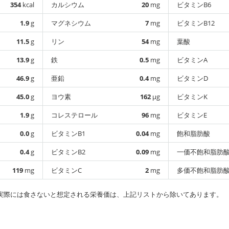
354
kcal
カルシウム
20
mg
ビタミンB6
1.9
g
マグネシウム
7
mg
ビタミンB12
11.5
g
リン
54
mg
葉酸
13.9
g
鉄
0.5
mg
ビタミンA
46.9
g
亜鉛
0.4
mg
ビタミンD
45.0
g
ヨウ素
162
µg
ビタミンK
1.9
g
コレステロール
96
mg
ビタミンE
0.0
g
ビタミンB1
0.04
mg
飽和脂肪酸
0.4
g
ビタミンB2
0.09
mg
一価不飽和脂肪
119
mg
ビタミンC
2
mg
多価不飽和脂肪
実際には食さないと想定される栄養価は、上記リストから除いてあります。