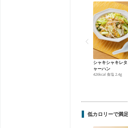
シャキシャキレタ
ャーハン
426
kcal
食塩
2.4
g
低カロリーで満