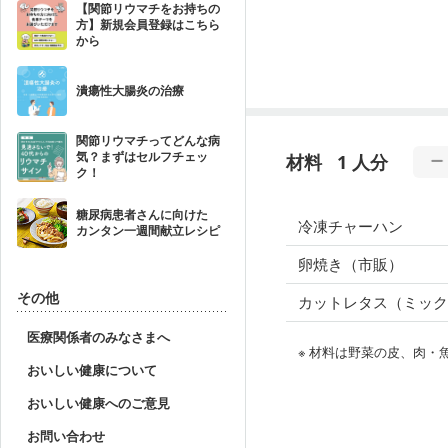
【関節リウマチをお持ちの
方】新規会員登録はこちら
から
潰瘍性大腸炎の治療
関節リウマチってどんな病
気？まずはセルフチェッ
材料
1 人分
ク！
糖尿病患者さんに向けた
冷凍チャーハン
カンタン一週間献立レシピ
卵焼き（市販）
その他
カットレタス（ミッ
医療関係者のみなさまへ
※ 材料は野菜の皮、肉
おいしい健康について
おいしい健康へのご意見
お問い合わせ