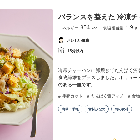
バランスを整えた 冷凍チ
354
1.9
エネルギー
食塩相当量
kcal
g
おいしい健康
15分以内
冷凍チャーハンに卵焼きでたんぱく質
食物繊維をプラスしました。ボリュー
のある一皿です。
手間カット
たんぱく質アップ
食物
簡単・手軽
食材少なめ
旬の食材