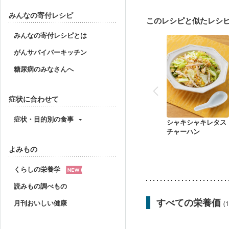
産後（ミルク）
骨折
貧血対策
ニキビ・肌
みんなの寄付レシピ
このレシピと似たレシ
みんなの寄付レシピとは
がんサバイバーキッチン
糖尿病のみなさんへ
症状に合わせて
症状・目的別の食事
シャキシャキレタス
チャーハン
よみもの
くらしの栄養学
読みもの調べもの
すべての栄養価
月刊おいしい健康
(