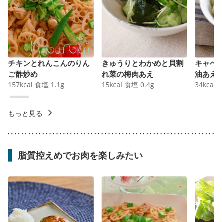
チキンとれんこんのりん
きゅうりとわかめと貝割
キャベ
ご酢炒め
れ菜の梅肉あえ
油あえ
157
kcal
食塩
1.1
g
15
kcal
食塩
0.4
g
34
kcal
もっと見る
脂質控えめでお肉を楽しみたい