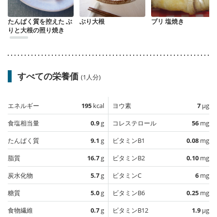
たんぱく質を控えた ぶ
ぶり大根
ブリ 塩焼き
りと大根の照り焼き
すべての栄養価
(1人分)
エネルギー
195
kcal
ヨウ素
7
µg
食塩相当量
0.9
g
コレステロール
56
mg
たんぱく質
9.1
g
ビタミンB1
0.08
mg
脂質
16.7
g
ビタミンB2
0.10
mg
炭水化物
5.7
g
ビタミンC
6
mg
糖質
5.0
g
ビタミンB6
0.25
mg
食物繊維
0.7
g
ビタミンB12
1.9
µg