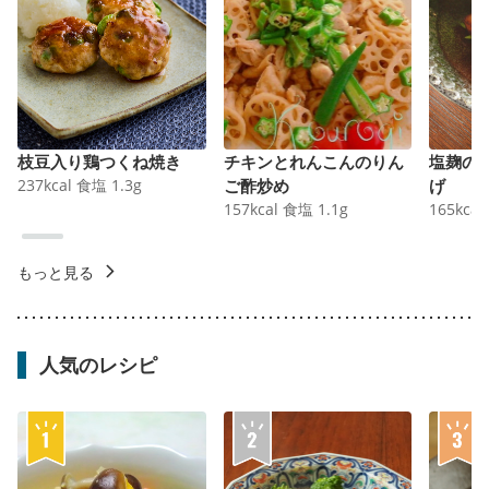
枝豆入り鶏つくね焼き
チキンとれんこんのりん
塩麹の
237
kcal
食塩
1.3
g
ご酢炒め
げ
157
kcal
食塩
1.1
g
165
kcal
もっと見る
人気のレシピ