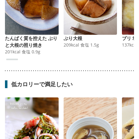
たんぱく質を控えた ぶり
ぶり大根
ブリ 塩
と大根の照り焼き
209
kcal
食塩
1.5
g
137
kcal
201
kcal
食塩
0.9
g
低カロリーで満足したい