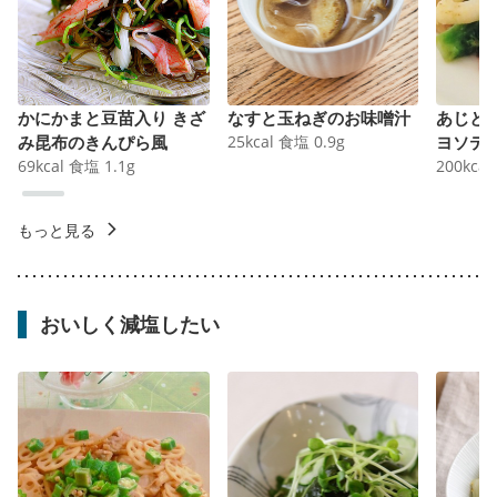
かにかまと豆苗入り きざ
なすと玉ねぎのお味噌汁
あじと
み昆布のきんぴら風
25
kcal
食塩
0.9
g
ヨソテ
69
kcal
食塩
1.1
g
200
kcal
もっと見る
おいしく減塩したい