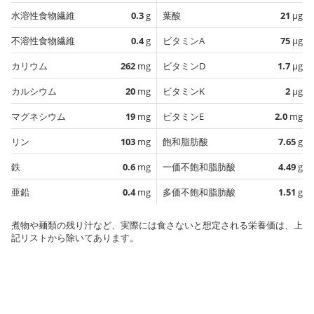
水溶性食物繊維
0.3
g
葉酸
21
µg
不溶性食物繊維
0.4
g
ビタミンA
75
µg
カリウム
262
mg
ビタミンD
1.7
µg
カルシウム
20
mg
ビタミンK
2
µg
マグネシウム
19
mg
ビタミンE
2.0
mg
リン
103
mg
飽和脂肪酸
7.65
g
鉄
0.6
mg
一価不飽和脂肪酸
4.49
g
亜鉛
0.4
mg
多価不飽和脂肪酸
1.51
g
煮物や麺類の残り汁など、実際には食さないと想定される栄養価は、上
記リストから除いてあります。