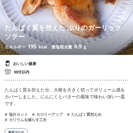
たんぱく質を控えた ぶりのガーリック
ソテー
195
0.9
エネルギー
kcal
食塩相当量
g
おいしい健康
30分以内
たんぱく質を控えた分、大根を大きく切ってボリューム感を
カバーしました。にんにくとバターの風味で味わい深い一皿
です。
塩分カット
カロリーアップ
たんぱく質控えめ
カリウムを減らす工夫
食材少なめ