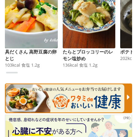
具だくさん 高野豆腐の卵
たらとブロッコリーのレ
ポテト
とじ
モン塩炒め
202
kcal
103
kcal
食塩
1.2
g
136
kcal
食塩
1.2
g