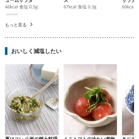
46
kcal
食塩
0.5
g
67
kcal
食塩
0.3
g
60
kcal
もっと見る
おいしく減塩したい
夏はコレ 山形の郷土料理
ミニトマトの冷たい煮物
あじの