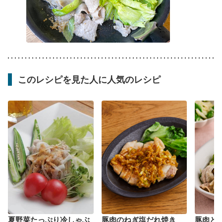
このレシピを見た人に人気のレシピ
夏野菜たっぷり冷しゃぶ
豚肉のねぎ塩だれ焼き
豚肉と