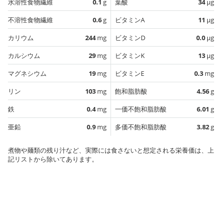
水溶性食物繊維
0.1
g
葉酸
34
µg
不溶性食物繊維
0.6
g
ビタミンA
11
µg
カリウム
244
mg
ビタミンD
0.0
µg
カルシウム
29
mg
ビタミンK
13
µg
マグネシウム
19
mg
ビタミンE
0.3
mg
リン
103
mg
飽和脂肪酸
4.56
g
鉄
0.4
mg
一価不飽和脂肪酸
6.01
g
亜鉛
0.9
mg
多価不飽和脂肪酸
3.82
g
煮物や麺類の残り汁など、実際には食さないと想定される栄養価は、上
記リストから除いてあります。