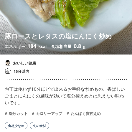
豚ロースとレタスの塩にんにく炒め
184
0.8
エネルギー
kcal
食塩相当量
g
おいしい健康
15分以内
包丁は使わず10分ほどで出来るお手軽な炒めもの。香ばしい
ごまとにんにくの風味が効いて塩分控えめとは思えない味わ
いです。
塩分カット
カロリーアップ
たんぱく質控えめ
食材少なめ
旬の食材