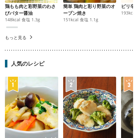
鶏もも肉と彩野菜のわさ
簡単 鶏肉と彩り野菜のオ
ピリ辛
びバター醤油
ーブン焼き
193
kcal
148
kcal
食塩
1.3
g
151
kcal
食塩
1.1
g
もっと見る
人気のレシピ