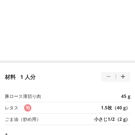
材料
1 人分
豚ロース薄切り肉
45 g
レタス
1.5枚（40 g）
ごま油（炒め用）
小さじ1/2（2 g）
A