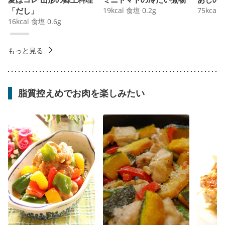
「だし」
19
kcal
食塩
0.2
g
75
kcal
16
kcal
食塩
0.6
g
もっと見る
脂質控えめでお肉を楽しみたい