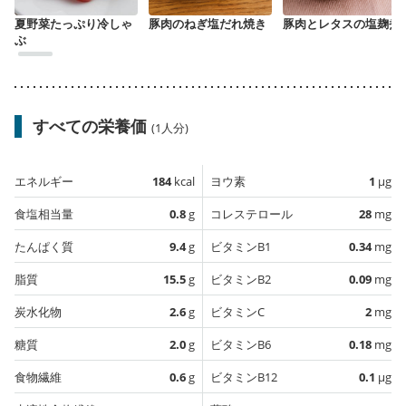
夏野菜たっぷり冷しゃ
豚肉のねぎ塩だれ焼き
豚肉とレタスの塩麹煮
ぶ
すべての栄養価
(1人分)
エネルギー
184
kcal
ヨウ素
1
µg
食塩相当量
0.8
g
コレステロール
28
mg
たんぱく質
9.4
g
ビタミンB1
0.34
mg
脂質
15.5
g
ビタミンB2
0.09
mg
炭水化物
2.6
g
ビタミンC
2
mg
糖質
2.0
g
ビタミンB6
0.18
mg
食物繊維
0.6
g
ビタミンB12
0.1
µg