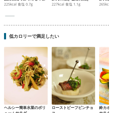
225
kcal
食塩
0.7
g
227
kcal
食塩
1.1
g
265
kcal
低カロリーで満足したい
ヘルシー簡単水菜のボリ
ローストビーフピンチョ
鈴カボ
ュームサラダ
ス
サラダ