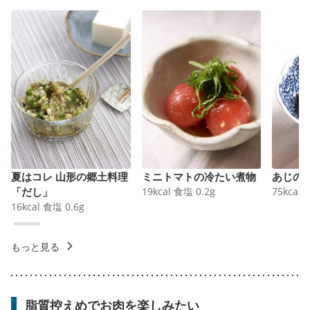
夏はコレ 山形の郷土料理
ミニトマトの冷たい煮物
あじの
「だし」
19
kcal
食塩
0.2
g
75
kcal
16
kcal
食塩
0.6
g
もっと見る
脂質控えめでお肉を楽しみたい