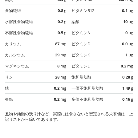
食物繊維
0.8
g
ビタミンB12
0.1
µg
水溶性食物繊維
0.2
g
葉酸
10
µg
不溶性食物繊維
0.5
g
ビタミンA
0
µg
カリウム
87
mg
ビタミンD
0.0
µg
カルシウム
29
mg
ビタミンK
1
µg
マグネシウム
8
mg
ビタミンE
0.2
mg
リン
28
mg
飽和脂肪酸
0.28
g
鉄
0.2
mg
一価不飽和脂肪酸
1.49
g
亜鉛
0.2
mg
多価不飽和脂肪酸
0.16
g
煮物や麺類の残り汁など、実際には食さないと想定される栄養価は、上
記リストから除いてあります。