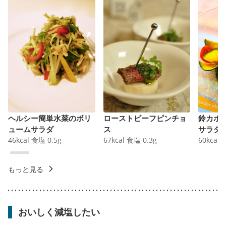
ヘルシー簡単水菜のボリ
ローストビーフピンチョ
鈴カボ
ュームサラダ
ス
サラダ
46
kcal
食塩
0.5
g
67
kcal
食塩
0.3
g
60
kcal
もっと見る
おいしく減塩したい