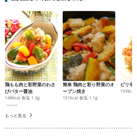
鶏もも肉と彩野菜のわさ
簡単 鶏肉と彩り野菜のオ
ピリ辛
びバター醤油
ーブン焼き
193
kcal
148
kcal
食塩
1.3
g
151
kcal
食塩
1.1
g
もっと見る