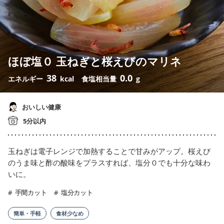
ほぼ塩０ 玉ねぎと桜えびのマリネ
38
0.0
エネルギー
kcal
食塩相当量
g
おいしい健康
5分以内
玉ねぎは電子レンジで加熱することで甘みがアップ。桜えび
のうま味と酢の酸味をプラスすれば、塩分０でも十分な味わ
いに。
手間カット
塩分カット
簡単・手軽
食材少なめ