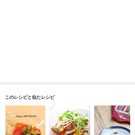
大腸がん（抗がん剤治療中）
大腸がん（放射線治療中）
食欲がない
消化不良
妊娠中(初期)
妊婦健診・体重増加が気になる（初期）
妊婦健診・血圧が気になる（初期）
妊婦健診・血糖値が気になる（初期）
妊娠高血圧(中期)
妊娠糖尿病(初期)
産後（母乳）
産後（混合栄養）
産後（ミルク）
骨折
骨粗しょう症
関節リウマチ
乾癬
低栄養予防
貧血対策
ニキビ・肌荒れ
妊活中
更年期
このレシピと似たレシピ