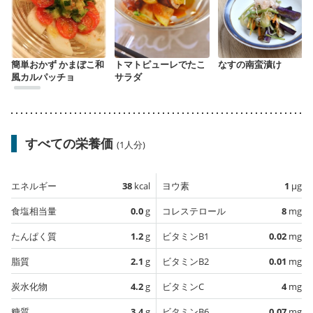
簡単おかず かまぼこ和
トマトピューレでたこ
なすの南蛮漬け
風カルパッチョ
サラダ
すべての栄養価
(1人分)
エネルギー
38
kcal
ヨウ素
1
µg
食塩相当量
0.0
g
コレステロール
8
mg
たんぱく質
1.2
g
ビタミンB1
0.02
mg
脂質
2.1
g
ビタミンB2
0.01
mg
炭水化物
4.2
g
ビタミンC
4
mg
糖質
3.4
g
ビタミンB6
0.07
mg