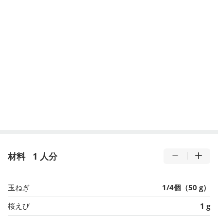
材料
1 人分
玉ねぎ
1/4個（50 g）
桜えび
1 g