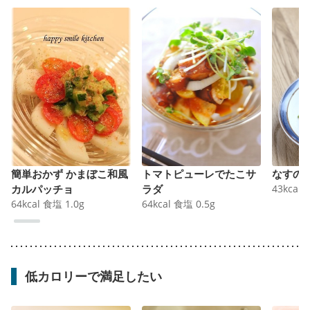
簡単おかず かまぼこ和風
トマトピューレでたこサ
なすの
カルパッチョ
ラダ
43
kcal
64
kcal
食塩
1.0
g
64
kcal
食塩
0.5
g
低カロリーで満足したい