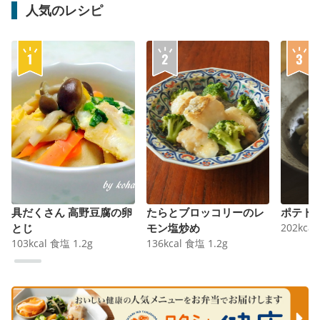
人気のレシピ
具だくさん 高野豆腐の卵
たらとブロッコリーのレ
ポテト
とじ
モン塩炒め
202
kcal
103
kcal
食塩
1.2
g
136
kcal
食塩
1.2
g