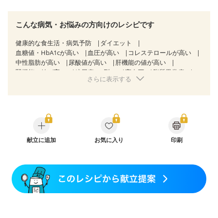
こんな病気・お悩みの方向けのレシピです
健康的な食生活・病気予防
ダイエット
血糖値・HbA1cが高い
血圧が高い
コレステロールが高い
中性脂肪が高い
尿酸値が高い
肝機能の値が高い
腎機能の値が高い
糖尿病（2型）
高血圧
脂質異常症
さらに表示する
高尿酸血症（痛風）
狭心症
心筋梗塞
心臓弁膜症
心不全
胃炎
胃ポリープ
消化性潰瘍（胃・十二指腸潰瘍）
逆流性食道炎
慢性膵炎（移行期・寛解期）
痔
潰瘍性大腸炎（寛解期）
クローン病（寛解期）
過敏性腸症候群（IBS）
糖尿病性腎症（第１期）
糖尿病性腎症（第２期）
糖尿病性腎症（第３期）
献立に追加
CKD（ステージ１）
お気に入り
印刷
CKD（ステージ２）
CKD（ステージ３a）
CKD（ステージ３b）
透析
乳がん（抗がん剤治療中）
乳がん（ホルモン療法中）
乳がん（放射線治療中）
乳がん治療を終えた方・経過観察中の方など
胃がん（抗がん剤治療中）
胃がん治療を終えた方・経過観察中の方
大腸がん治療を終えた方・経過観察中の方