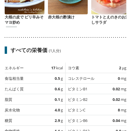
大根の皮で ピリ辛みそ
赤大根の酢漬け
トマトとえのきのお浸
マヨ炒め
しサラダ
すべての栄養価
(1人分)
エネルギー
17
kcal
ヨウ素
2
µg
食塩相当量
0.5
g
コレステロール
0
mg
たんぱく質
0.6
g
ビタミンB1
0.02
mg
脂質
0.1
g
ビタミンB2
0.02
mg
炭水化物
4.0
g
ビタミンC
8
mg
糖質
2.9
g
ビタミンB6
0.04
mg
食物繊維
1.1
g
ビタミンB12
0.0
µg