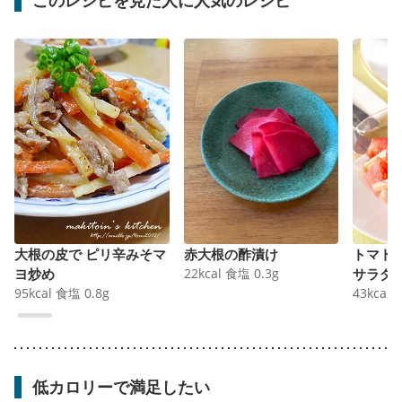
大根の皮で ピリ辛みそマ
赤大根の酢漬け
トマト
ヨ炒め
22
kcal
食塩
0.3
g
サラダ
95
kcal
食塩
0.8
g
43
kcal
低カロリーで満足したい