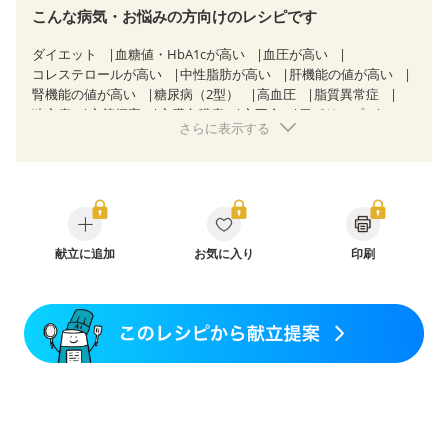
こんな病気・お悩みの方向けのレシピです
ダイエット
血糖値・HbA1cが高い
血圧が高い
コレステロールが高い
中性脂肪が高い
肝機能の値が高い
腎機能の値が高い
糖尿病（2型）
高血圧
脂質異常症
狭心症
心筋梗塞
心臓弁膜症
心不全
胃ポリープ
さらに表示する
胆石症
慢性膵炎（移行期・寛解期）
過敏性腸症候群（IBS）
糖尿病性腎症（第１期）
糖尿病性腎症（第２期）
糖尿病性腎症（第３期）
CKD（ステージ１）
CKD（ステージ２）
CKD（ステージ３a）
CKD（ステージ３b）
透析
乳がん（抗がん剤治療中）
乳がん（ホルモン療法中）
乳がん（放射線治療中）
献立に追加
お気に入り
印刷
乳がん治療を終えた方・経過観察中の方など
味の感じ方が変わった
食欲がない
関節リウマチ
貧血対策
ニキビ・肌荒れ
更年期