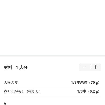
材料
1 人分
大根の皮
1/8本未満（70 g）
赤とうがらし（輪切り）
1/3本（0.2 g）
A