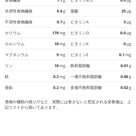
水溶性食物繊維
0.4
g
葉酸
25
µg
不溶性食物繊維
0.7
g
ビタミンA
3
µg
カリウム
178
mg
ビタミンD
0.0
µg
カルシウム
18
mg
ビタミンK
0
µg
マグネシウム
9
mg
ビタミンE
0.1
mg
リン
18
mg
飽和脂肪酸
0.01
g
鉄
0.2
mg
一価不飽和脂肪酸
0.00
g
亜鉛
0.2
mg
多価不飽和脂肪酸
0.02
g
煮物や麺類の残り汁など、実際には食さないと想定される栄養価は、上
記リストから除いてあります。