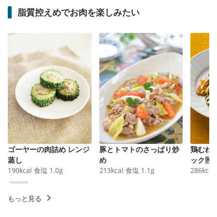
脂質控えめでお肉を楽しみたい
ゴーヤーの肉詰め レンジ
豚とトマトのさっぱり炒
鶏むね
蒸し
め
ック照
190
kcal
食塩
1.0
g
213
kcal
食塩
1.1
g
286
kcal
もっと見る