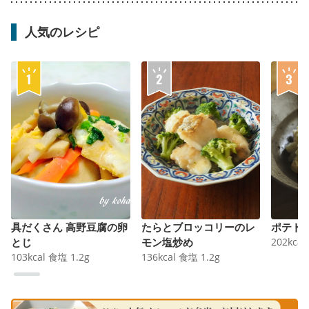
人気のレシピ
具だくさん 高野豆腐の卵
たらとブロッコリーのレ
ポテト
とじ
モン塩炒め
202
kcal
103
kcal
食塩
1.2
g
136
kcal
食塩
1.2
g