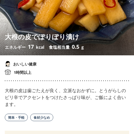
大根の皮でぽりぽり漬け
17
0.5
エネルギー
kcal
食塩相当量
g
おいしい健康
1時間以上
大根の皮は歯ごたえが良く、立派なおかずに。とうがらしの
ピリ辛でアクセントをつけたさっぱり味が、ご飯によく合い
ます。
簡単・手軽
食材少なめ