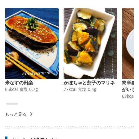
米なすの田楽
かぼちゃと茄子のマリネ
簡単副
65
kcal
食塩
0.7
g
77
kcal
食塩
0.4
g
がいも
67
kcal
もっと見る