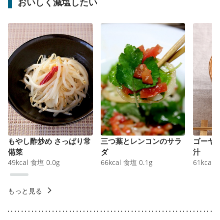
おいしく減塩したい
もやし酢炒め さっぱり常
三つ葉とレンコンのサラ
ゴーヤ
備菜
ダ
汁
49
kcal
食塩
0.0
g
66
kcal
食塩
0.1
g
61
kcal
もっと見る