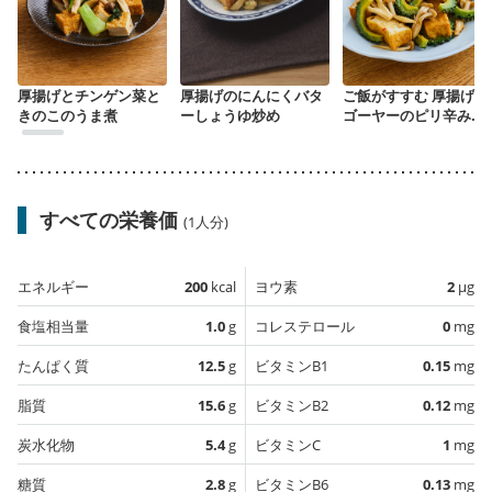
厚揚げとチンゲン菜と
厚揚げのにんにくバタ
ご飯がすすむ 厚揚げと
きのこのうま煮
ーしょうゆ炒め
ゴーヤーのピリ辛みそ
炒め
すべての栄養価
(1人分)
エネルギー
200
kcal
ヨウ素
2
µg
食塩相当量
1.0
g
コレステロール
0
mg
たんぱく質
12.5
g
ビタミンB1
0.15
mg
脂質
15.6
g
ビタミンB2
0.12
mg
炭水化物
5.4
g
ビタミンC
1
mg
糖質
2.8
g
ビタミンB6
0.13
mg