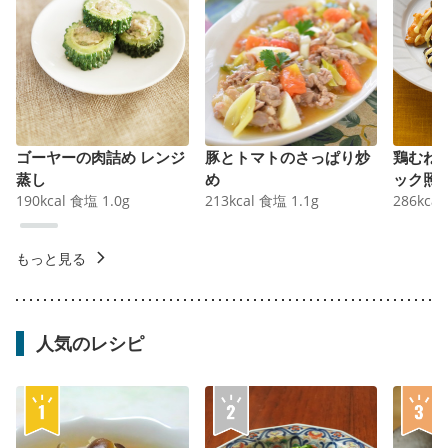
ゴーヤーの肉詰め レンジ
豚とトマトのさっぱり炒
鶏むね
蒸し
め
ック照
190
kcal
食塩
1.0
g
213
kcal
食塩
1.1
g
286
kcal
もっと見る
人気のレシピ