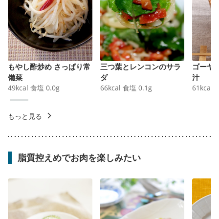
もやし酢炒め さっぱり常
三つ葉とレンコンのサラ
ゴーヤ
備菜
ダ
汁
49
kcal
食塩
0.0
g
66
kcal
食塩
0.1
g
61
kcal
もっと見る
脂質控えめでお肉を楽しみたい