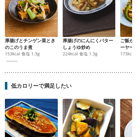
厚揚げとチンゲン菜とき
厚揚げのにんにくバター
ご飯が
のこのうま煮
しょうゆ炒め
ーヤー
153
kcal
食塩
1.3
g
224
kcal
食塩
1.3
g
173
kcal
低カロリーで満足したい