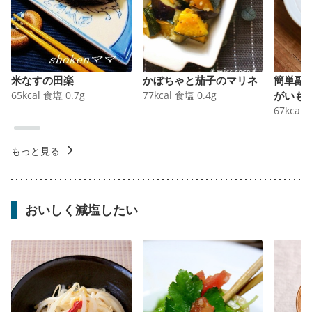
米なすの田楽
かぼちゃと茄子のマリネ
簡単副
65
kcal
食塩
0.7
g
77
kcal
食塩
0.4
g
がいも
67
kcal
もっと見る
おいしく減塩したい