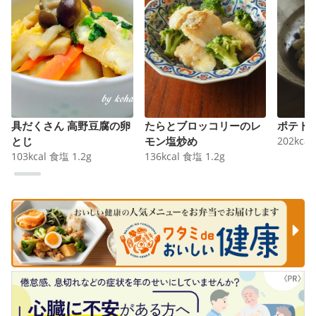
具だくさん 高野豆腐の卵
たらとブロッコリーのレ
ポテト
とじ
モン塩炒め
202
kcal
103
kcal
食塩
1.2
g
136
kcal
食塩
1.2
g