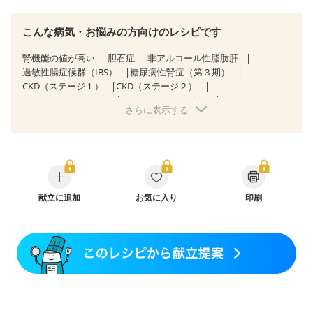
こんな病気・お悩みの方向けのレシピです
腎機能の値が高い
胆石症
非アルコール性脂肪肝
過敏性腸症候群（IBS）
糖尿病性腎症（第３期）
CKD（ステージ１）
CKD（ステージ２）
CKD（ステージ３a）
CKD（ステージ３b）
さらに表示する
乳がん（放射線治療中）
骨折
関節リウマチ
更年期
献立に追加
お気に入り
印刷