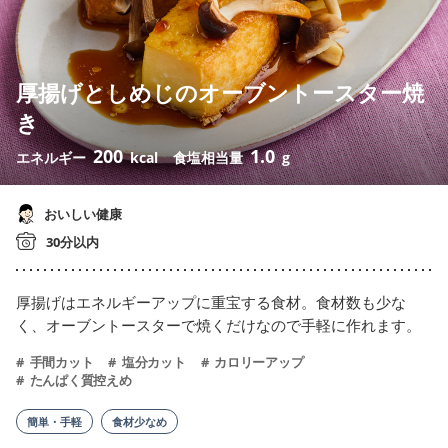
厚揚げとしめじのオーブントースター焼
き
200
1.0
エネルギー
kcal
食塩相当量
g
おいしい健康
30分以内
厚揚げはエネルギーアップに重宝する食材。食材数も少な
く、オーブントースターで焼くだけなので手軽に作れます。
手間カット
塩分カット
カロリーアップ
たんぱく質控えめ
簡単・手軽
食材少なめ