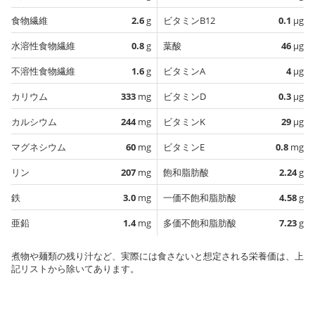
食物繊維
2.6
g
ビタミンB12
0.1
µg
水溶性食物繊維
0.8
g
葉酸
46
µg
不溶性食物繊維
1.6
g
ビタミンA
4
µg
カリウム
333
mg
ビタミンD
0.3
µg
カルシウム
244
mg
ビタミンK
29
µg
マグネシウム
60
mg
ビタミンE
0.8
mg
リン
207
mg
飽和脂肪酸
2.24
g
鉄
3.0
mg
一価不飽和脂肪酸
4.58
g
亜鉛
1.4
mg
多価不飽和脂肪酸
7.23
g
煮物や麺類の残り汁など、実際には食さないと想定される栄養価は、上
記リストから除いてあります。