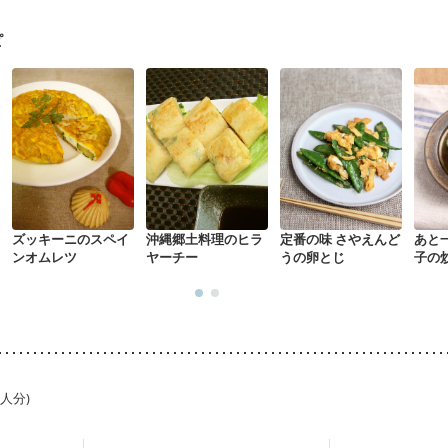
荒れ
妊活中
更年期
ピ
ズッキーニのスペイ
沖縄郷土料理のヒラ
定番の味 さやえんど
あと
ンオムレツ
ヤーチー
うの卵とじ
子の
1人分)