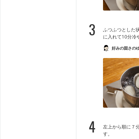
3
ふつふつとした
に入れて10分冷
好みの固さの
4
左上から順に７分
す。