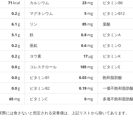
71
kcal
カルシウム
23
mg
ビタミンB6
0.2
g
マグネシウム
5
mg
ビタミンB12
6.1
g
リン
85
mg
葉酸
5.1
g
鉄
0.8
mg
ビタミンA
0.2
g
亜鉛
0.6
mg
ビタミンD
0.2
g
ヨウ素
17
µg
ビタミンK
0.0
g
コレステロール
185
mg
ビタミンE
0.0
g
ビタミンB1
0.03
mg
飽和脂肪酸
0.0
g
ビタミンB2
0.19
mg
一価不飽和脂肪
65
mg
ビタミンC
0
mg
多価不飽和脂肪
実際には食さないと想定される栄養価は、上記リストから除いてあります。