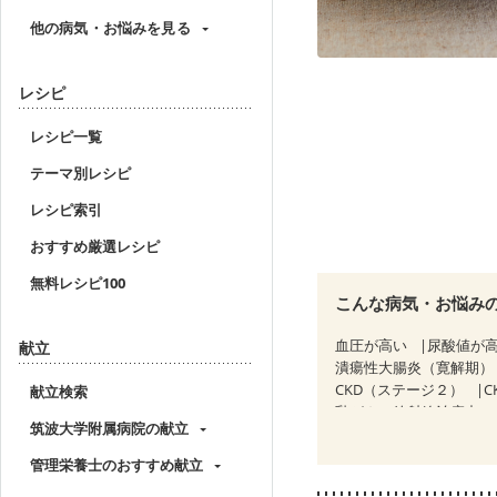
他の病気・お悩みを見る
レシピ
レシピ一覧
テーマ別レシピ
レシピ索引
おすすめ厳選レシピ
無料レシピ100
こんな病気・お悩み
血圧が高い
尿酸値が
献立
潰瘍性大腸炎（寛解期）
CKD（ステージ２）
C
献立検索
乳がん（放射線治療中）
筑波大学附属病院の献立
胃がん治療を終えた方・
大腸がん（放射線治療中
管理栄養士のおすすめ献立
産後（ミルク）
骨折