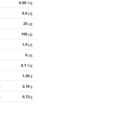
0.05
mg
0.6
µg
25
µg
105
µg
1.9
µg
6
µg
0.7
mg
1.56
g
酸
2.16
g
酸
0.72
g