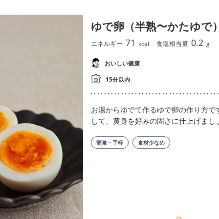
ゆで卵（半熟〜かたゆで
71
0.2
エネルギー
食塩相当量
kcal
g
おいしい健康
15分以内
お湯からゆでて作るゆで卵の作り方で
して、黄身を好みの固さに仕上げまし
簡単・手軽
食材少なめ