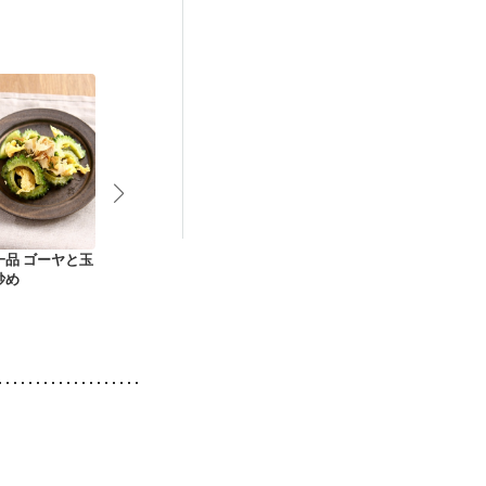
一品 ゴーヤと玉
ツナとトマトの中華
春雨とにらの卵炒め
高野豆腐とえ
炒め
風卵炒め
豆の卵とじ