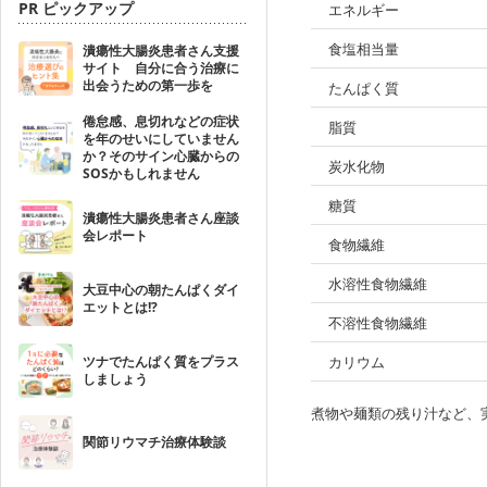
PR ピックアップ
エネルギー
食塩相当量
潰瘍性大腸炎患者さん支援
サイト 自分に合う治療に
出会うための第一歩を
たんぱく質
倦怠感、息切れなどの症状
脂質
を年のせいにしていません
か？そのサイン心臓からの
炭水化物
SOSかもしれません
糖質
潰瘍性大腸炎患者さん座談
会レポート
食物繊維
水溶性食物繊維
大豆中心の朝たんぱくダイ
エットとは!?
不溶性食物繊維
ツナでたんぱく質をプラス
カリウム
しましょう
煮物や麺類の残り汁など、
関節リウマチ治療体験談