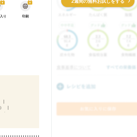
2週間の無料お試しをする
入り
印刷
）
中）
）
抗がん剤治療中）
合栄養）
栄養予防