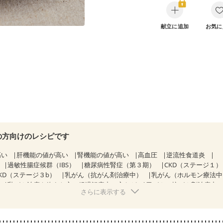
献立に追加
お気に
の方向けのレシピです
高い
肝機能の値が高い
腎機能の値が高い
高血圧
逆流性食道炎
過敏性腸症候群（IBS）
糖尿病性腎症（第３期）
CKD（ステージ１
KD（ステージ３b）
乳がん（抗がん剤治療中）
乳がん（ホルモン療法
乳がん治療を終えた方・経過観察中の方など
胃がん（抗がん剤治療中
さらに表示する
経過観察中の方
大腸がん治療を終えた方・経過観察中の方
大腸がん（
）
飲み込みにくい
食欲がない
消化不良
産後（母乳）
産後（混
骨粗しょう症
関節リウマチ
フレイル（年齢に合わせた体作り）
低