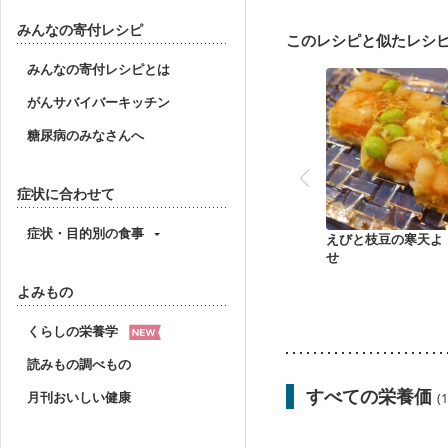
貧血対策
ニキビ・肌
みんなの寄付レシピ
このレシピと似たレシ
みんなの寄付レシピとは
がんサバイバーキッチン
糖尿病のみなさんへ
症状に合わせて
症状・目的別の食事
えびと枝豆の寒天よ
せ
よみもの
くらしの栄養学
読みもの調べもの
すべての栄養価
月刊おいしい健康
(