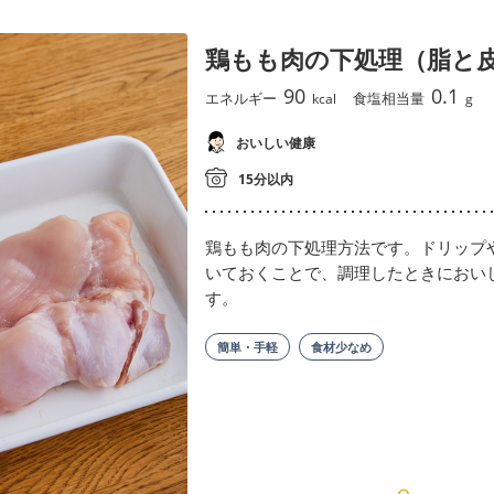
鶏もも肉の下処理（脂と
90
0.1
エネルギー
食塩相当量
kcal
g
おいしい健康
15分以内
鶏もも肉の下処理方法です。ドリップ
いておくことで、調理したときにおい
す。
簡単・手軽
食材少なめ