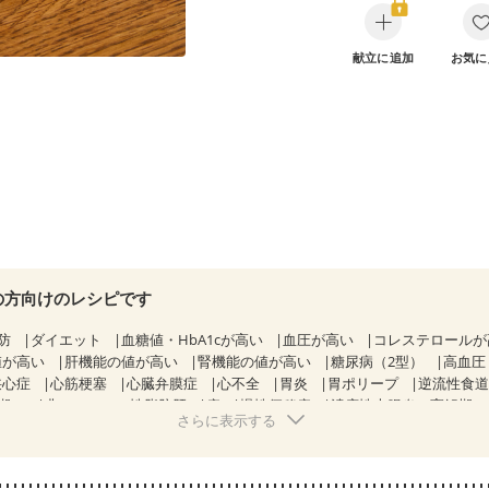
献立に追加
お気に
の方向けのレシピです
防
ダイエット
血糖値・HbA1cが高い
血圧が高い
コレステロール
値が高い
肝機能の値が高い
腎機能の値が高い
糖尿病（2型）
高血圧
狭心症
心筋梗塞
心臓弁膜症
心不全
胃炎
胃ポリープ
逆流性食
期）
非アルコール性脂肪肝
痔
慢性便秘症
潰瘍性大腸炎（寛解期
さらに表示する
過敏性腸症候群（IBS）
睡眠時無呼吸症候群
糖尿病性腎症（第１期）
糖尿病性腎症（第３期）
CKD（ステージ１）
CKD（ステージ２）
CKD（ステージ３b）
透析
乳がん（抗がん剤治療中）
乳がん（ホルモ