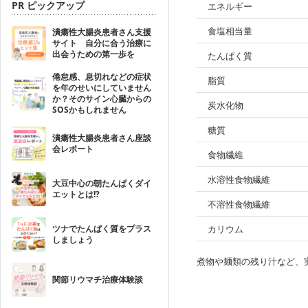
PR ピックアップ
エネルギー
食塩相当量
潰瘍性大腸炎患者さん支援
サイト 自分に合う治療に
出会うための第一歩を
たんぱく質
倦怠感、息切れなどの症状
脂質
を年のせいにしていません
か？そのサイン心臓からの
炭水化物
SOSかもしれません
糖質
潰瘍性大腸炎患者さん座談
会レポート
食物繊維
水溶性食物繊維
大豆中心の朝たんぱくダイ
エットとは!?
不溶性食物繊維
ツナでたんぱく質をプラス
カリウム
しましょう
煮物や麺類の残り汁など、
関節リウマチ治療体験談