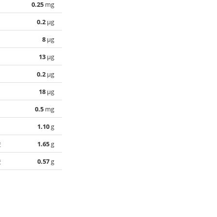
0.25
mg
0.2
µg
8
µg
13
µg
0.2
µg
18
µg
0.5
mg
1.10
g
酸
1.65
g
酸
0.57
g