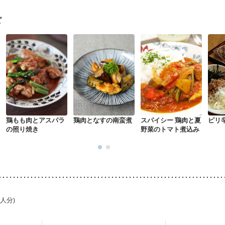
乳がん治療を終えた方・経過観察中の方など
胃がん（抗がん剤治療中
経過観察中の方
大腸がん治療を終えた方・経過観察中の方
大腸がん（
ピ
）
飲み込みにくい
食欲がない
消化不良
妊娠中(初期)
になる（初期）
妊婦健診・血圧が気になる（初期）
なる（初期）
妊娠高血圧(中期)
妊娠糖尿病(初期)
産後（母乳）
産
骨粗しょう症
関節リウマチ
乾癬
フレイル（年齢に合わせた体作り
荒れ
妊活中
更年期
鶏もも肉とアスパラ
鶏肉となすの南蛮煮
スパイシー 鶏肉と夏
ピリ
の照り焼き
野菜のトマト煮込み
1人分)