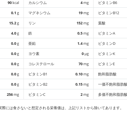
90
kcal
カルシウム
4
mg
ビタミンB6
0.1
g
マグネシウム
19
mg
ビタミンB12
15.2
g
リン
152
mg
葉酸
4.0
g
鉄
0.5
mg
ビタミンA
0.0
g
亜鉛
1.4
mg
ビタミンD
0.0
g
ヨウ素
0
µg
ビタミンK
0.0
g
コレステロール
70
mg
ビタミンE
0.0
g
ビタミンB1
0.10
mg
飽和脂肪酸
0.0
g
ビタミンB2
0.15
mg
一価不飽和脂肪
256
mg
ビタミンC
2
mg
多価不飽和脂肪
実際には食さないと想定される栄養価は、上記リストから除いてあります。