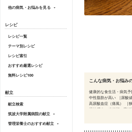
他の病気・お悩みを見る
レシピ
レシピ一覧
テーマ別レシピ
レシピ索引
おすすめ厳選レシピ
無料レシピ100
こんな病気・お悩み
健康的な食生活・病気予
献立
中性脂肪が高い
尿酸
高尿酸血症（痛風）
献立検索
慢性膵炎（移行期・寛解
筑波大学附属病院の献立
クローン病（寛解期）
糖尿病性腎症（第２期）
管理栄養士のおすすめ献立
CKD（ステージ３a）