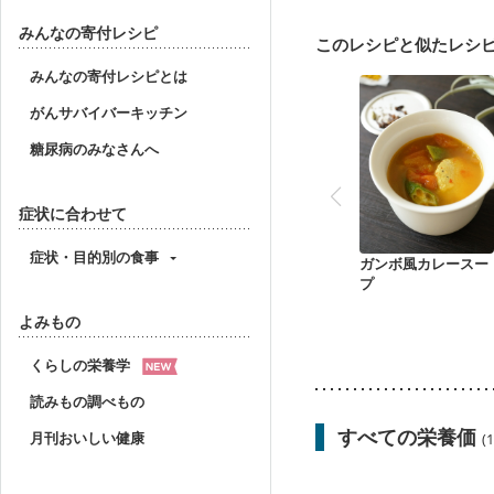
乳がん（放射線治療中）
胃がん治療を終えた方・
みんなの寄付レシピ
このレシピと似たレシ
大腸がん（放射線治療中
妊婦健診・体重増加が気
みんなの寄付レシピとは
妊婦健診・血糖値が気に
がんサバイバーキッチン
産後（ミルク）
骨折
貧血対策
ニキビ・肌
糖尿病のみなさんへ
症状に合わせて
症状・目的別の食事
ガンボ風カレースー
プ
よみもの
くらしの栄養学
読みもの調べもの
すべての栄養価
月刊おいしい健康
(