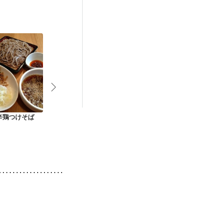
）
抗がん剤治療中）
後（混合栄養）
）
低栄養予防
辛鶏つけそば
超簡単な海南鶏飯シ
電子レンジで チキン
そら豆と鶏肉
ンガポールチキンラ
と野菜のホットクス
ト煮込み
イス
クス