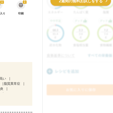
2週間の無料お試しをする
入り
印刷
が高い
脂質異常症
道炎
）
ン療法中）