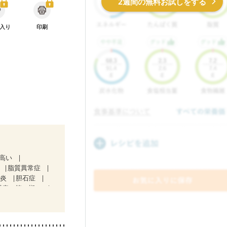
2週間の無料お試しをする
入り
印刷
が高い
脂質異常症
道炎
胆石症
腎症（第２期）
析