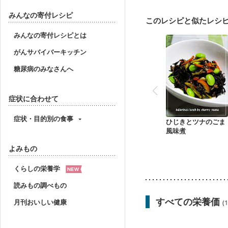
妊婦健診・体重増加が気
妊婦健診・血糖値が気に
みんなの寄付レシピ
このレシピと似たレシ
産後（ミルク）
関節
妊活中
更年期
みんなの寄付レシピとは
がんサバイバーキッチン
糖尿病のみなさんへ
症状に合わせて
症状・目的別の食事
ひじきとツナのごま
風味煮
よみもの
くらしの栄養学
読みもの調べもの
すべての栄養価
月刊おいしい健康
(