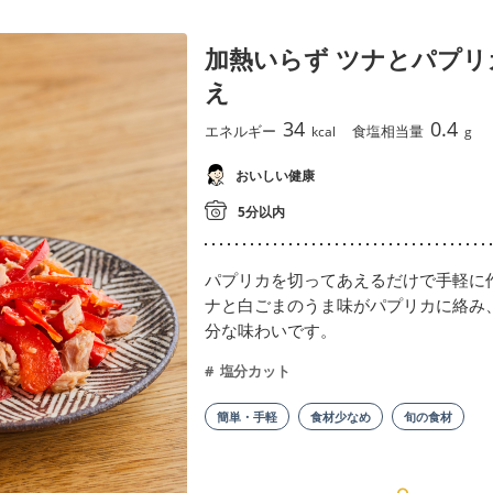
加熱いらず ツナとパプ
え
34
0.4
エネルギー
食塩相当量
kcal
g
おいしい健康
5分以内
パプリカを切ってあえるだけで手軽に
ナと白ごまのうま味がパプリカに絡み
分な味わいです。
塩分カット
簡単・手軽
食材少なめ
旬の食材