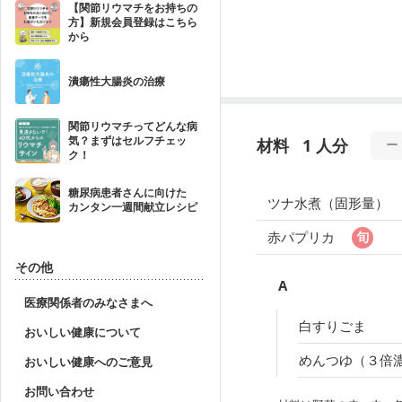
【関節リウマチをお持ちの
方】新規会員登録はこちら
から
潰瘍性大腸炎の治療
関節リウマチってどんな病
気？まずはセルフチェッ
材料
1 人分
ク！
糖尿病患者さんに向けた
ツナ水煮（固形量）
カンタン一週間献立レシピ
赤パプリカ
その他
A
医療関係者のみなさまへ
白すりごま
おいしい健康について
めんつゆ（３倍
おいしい健康へのご意見
お問い合わせ