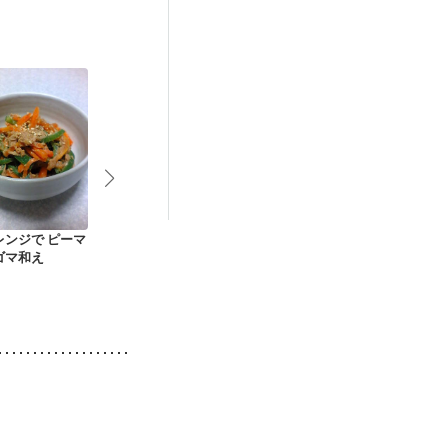
後（混合栄養）
ニキビ・肌荒れ
レンジで ピーマ
電子レンジで にんじ
ほうれん草とツナの
切り干し大根
ゴマ和え
んしりしり
あえもの
のツナサラダ