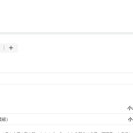
小
濃縮）
小