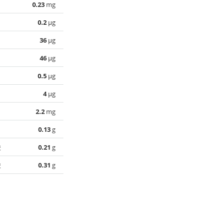
0.23
mg
0.2
µg
36
µg
46
µg
0.5
µg
4
µg
2.2
mg
0.13
g
酸
0.21
g
酸
0.31
g