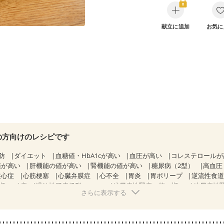
献立に追加
お気に
の方向けのレシピです
防
ダイエット
血糖値・HbA1cが高い
血圧が高い
コレステロール
値が高い
肝機能の値が高い
腎機能の値が高い
糖尿病（2型）
高血圧
狭心症
心筋梗塞
心臓弁膜症
心不全
胃炎
胃ポリープ
逆流性食
期）
痔
過敏性腸症候群（IBS）
糖尿病性腎症（第１期）
糖尿病性
さらに表示する
CKD（ステージ１）
CKD（ステージ２）
CKD（ステージ３a）
透
）
乳がん（ホルモン療法中）
乳がん（放射線治療中）
経過観察中の方など
飲み込みにくい
妊娠中(初期)