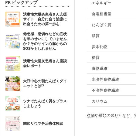
PR ピックアップ
エネルギー
食塩相当量
潰瘍性大腸炎患者さん支援
サイト 自分に合う治療に
出会うための第一歩を
たんぱく質
倦怠感、息切れなどの症状
脂質
を年のせいにしていません
か？そのサイン心臓からの
炭水化物
SOSかもしれません
糖質
潰瘍性大腸炎患者さん座談
会レポート
食物繊維
水溶性食物繊維
大豆中心の朝たんぱくダイ
エットとは!?
不溶性食物繊維
ツナでたんぱく質をプラス
カリウム
しましょう
煮物や麺類の残り汁など、
関節リウマチ治療体験談