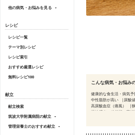
他の病気・お悩みを見る
レシピ
レシピ一覧
テーマ別レシピ
レシピ索引
おすすめ厳選レシピ
無料レシピ100
こんな病気・お悩み
健康的な食生活・病気予
献立
中性脂肪が高い
尿酸
高尿酸血症（痛風）
献立検索
慢性膵炎（移行期・寛解
筑波大学附属病院の献立
糖尿病性腎症（第３期）
乳がん（抗がん剤治療中
管理栄養士のおすすめ献立
乳がん治療を終えた方・