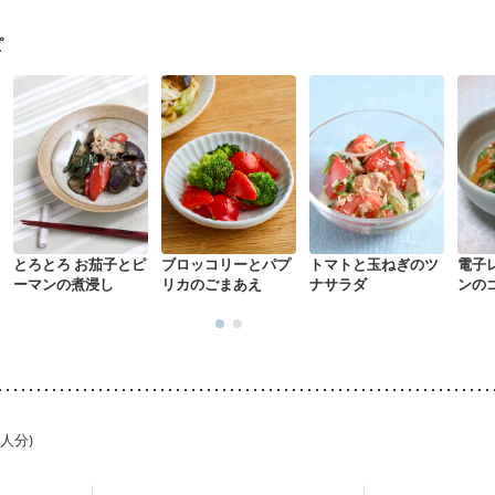
になる（初期）
妊婦健診・血圧が気になる（初期）
なる（初期）
妊娠高血圧(中期)
妊娠糖尿病(初期)
産後（母乳）
産
ピ
リウマチ
フレイル（年齢に合わせた体作り）
低栄養予防
貧血対策
とろとろ お茄子とピ
ブロッコリーとパプ
トマトと玉ねぎのツ
電子
ーマンの煮浸し
リカのごまあえ
ナサラダ
ンの
1人分)