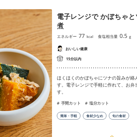
電子レンジで かぼちゃ
煮
77
0.5
エネルギー
食塩相当量
kcal
g
おいしい健康
15分以内
ほくほくのかぼちゃにツナの旨みが絡
す。電子レンジで手軽に作れて、お弁
す。
手間カット
塩分カット
簡単・手軽
食材少なめ
旬の食材