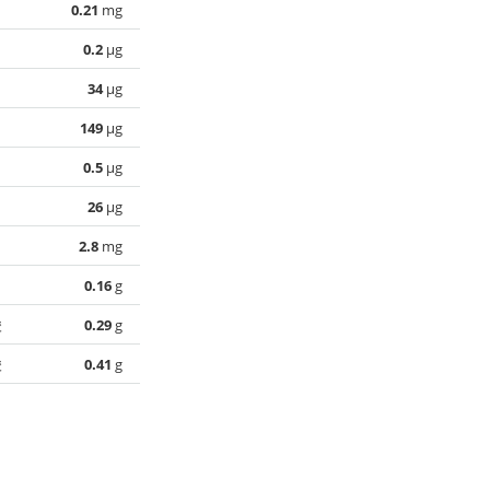
0.21
mg
0.2
µg
34
µg
149
µg
0.5
µg
26
µg
2.8
mg
0.16
g
酸
0.29
g
酸
0.41
g