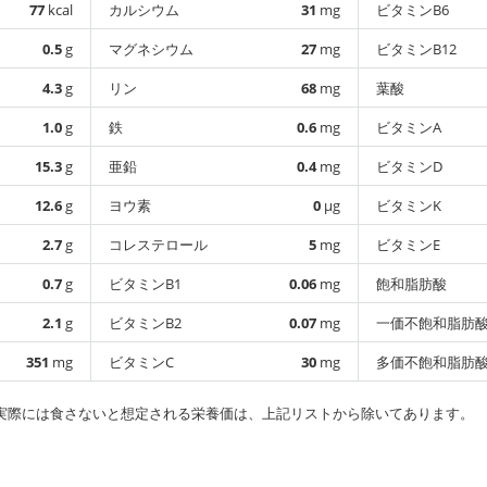
77
kcal
カルシウム
31
mg
ビタミンB6
0.5
g
マグネシウム
27
mg
ビタミンB12
4.3
g
リン
68
mg
葉酸
1.0
g
鉄
0.6
mg
ビタミンA
15.3
g
亜鉛
0.4
mg
ビタミンD
12.6
g
ヨウ素
0
µg
ビタミンK
2.7
g
コレステロール
5
mg
ビタミンE
0.7
g
ビタミンB1
0.06
mg
飽和脂肪酸
2.1
g
ビタミンB2
0.07
mg
一価不飽和脂肪
351
mg
ビタミンC
30
mg
多価不飽和脂肪
実際には食さないと想定される栄養価は、上記リストから除いてあります。