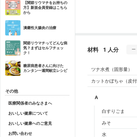
【関節リウマチをお持ちの
方】新規会員登録はこちら
から
潰瘍性大腸炎の治療
関節リウマチってどんな病
気？まずはセルフチェッ
材料
1 人分
ク！
糖尿病患者さんに向けた
ツナ水煮（固形量）
カンタン一週間献立レシピ
カットかぼちゃ（皮
その他
A
医療関係者のみなさまへ
白すりごま
おいしい健康について
みそ
おいしい健康へのご意見
お問い合わせ
水