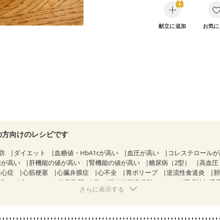
献立に追加
お気に
の方向けのレシピです
防
ダイエット
血糖値・HbA1cが高い
血圧が高い
コレステロール
値が高い
肝機能の値が高い
腎機能の値が高い
糖尿病（2型）
高血圧
狭心症
心筋梗塞
心臓弁膜症
心不全
胃ポリープ
逆流性食道炎
期）
非アルコール性脂肪肝
痔
過敏性腸症候群（IBS）
睡眠時無呼
さらに表示する
糖尿病性腎症（第２期）
糖尿病性腎症（第３期）
CKD（ステージ１
KD（ステージ３a）
乳がん（抗がん剤治療中）
乳がん（ホルモン療法
乳がん治療を終えた方・経過観察中の方など
食欲がない
妊娠中(初期