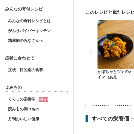
妊婦健診・体重増加が気
妊婦健診・血糖値が気に
みんなの寄付レシピ
このレシピと似たレシ
産後（ミルク）
骨折
妊活中
更年期
みんなの寄付レシピとは
がんサバイバーキッチン
糖尿病のみなさんへ
症状に合わせて
症状・目的別の食事
かぼちゃとツナのオ
イマヨあえ
よみもの
くらしの栄養学
読みもの調べもの
すべての栄養価
月刊おいしい健康
(