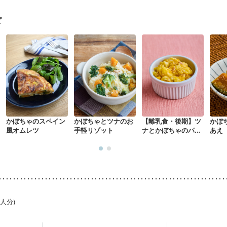
になる（初期）
妊婦健診・血圧が気になる（初期）
なる（初期）
妊娠高血圧(中期)
妊娠糖尿病(初期)
産後（母乳）
産
ピ
関節リウマチ
乾癬
フレイル（年齢に合わせた体作り）
貧血対策
かぼちゃのスペイン
かぼちゃとツナのお
【離乳食・後期】ツ
かぼ
風オムレツ
手軽リゾット
ナとかぼちゃのパン
あえ
グラタン風
1人分)