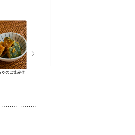
後（混合栄養）
ニキビ・肌荒れ
ちゃのごまみそ
電子レンジで かぼち
電子レンジで蒸しか
パリパリ冷や
ゃとなすのあっさり
ぼちゃ
マン
みそ煮