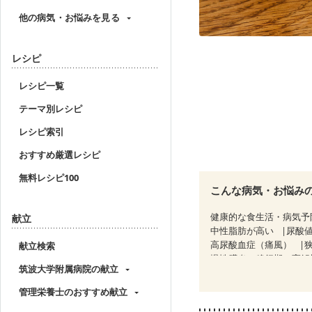
他の病気・お悩みを見る
レシピ
レシピ一覧
テーマ別レシピ
レシピ索引
おすすめ厳選レシピ
無料レシピ100
こんな病気・お悩み
健康的な食生活・病気予
献立
中性脂肪が高い
尿酸
高尿酸血症（痛風）
献立検索
慢性膵炎（移行期・寛解
筑波大学附属病院の献立
糖尿病性腎症（第１期）
CKD（ステージ２）
C
管理栄養士のおすすめ献立
乳がん（放射線治療中）