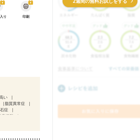
2週間の無料お試しをする
入り
印刷
が高い
脂質異常症
胆石症
吸症候群
）
中）
)