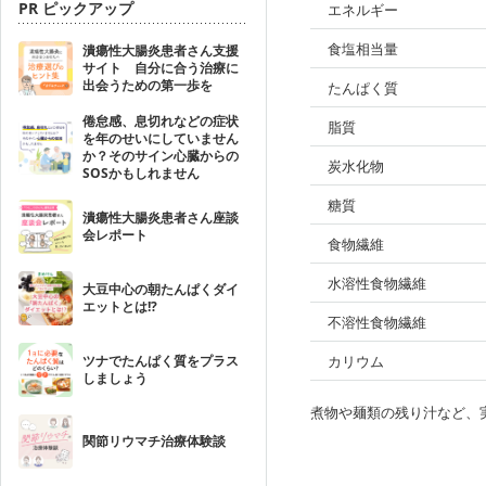
PR ピックアップ
エネルギー
食塩相当量
潰瘍性大腸炎患者さん支援
サイト 自分に合う治療に
出会うための第一歩を
たんぱく質
倦怠感、息切れなどの症状
脂質
を年のせいにしていません
か？そのサイン心臓からの
炭水化物
SOSかもしれません
糖質
潰瘍性大腸炎患者さん座談
会レポート
食物繊維
水溶性食物繊維
大豆中心の朝たんぱくダイ
エットとは!?
不溶性食物繊維
ツナでたんぱく質をプラス
カリウム
しましょう
煮物や麺類の残り汁など、
関節リウマチ治療体験談