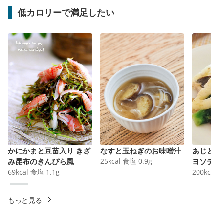
低カロリーで満足したい
かにかまと豆苗入り きざ
なすと玉ねぎのお味噌汁
あじと
み昆布のきんぴら風
25
kcal
食塩
0.9
g
ヨソテ
69
kcal
食塩
1.1
g
200
kcal
もっと見る