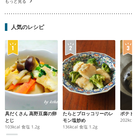
もっと見る
人気のレシピ
具だくさん 高野豆腐の卵
たらとブロッコリーのレ
ポテト
とじ
モン塩炒め
202
kcal
103
kcal
食塩
1.2
g
136
kcal
食塩
1.2
g