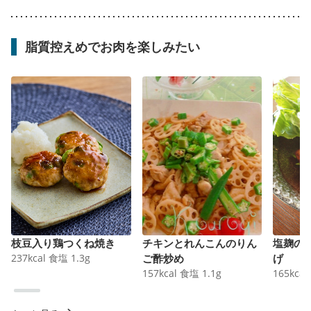
脂質控えめでお肉を楽しみたい
枝豆入り鶏つくね焼き
チキンとれんこんのりん
塩麹の
237
kcal
食塩
1.3
g
ご酢炒め
げ
157
kcal
食塩
1.1
g
165
kcal