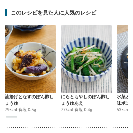
このレシピを見た人に人気のレシピ
油揚げとなすのぽん酢し
にらともやしのぽん酢し
水菜と
ょうゆ
ょうゆあえ
味ポン
79
kcal
食塩
0.5
g
77
kcal
食塩
0.4
g
53
kcal