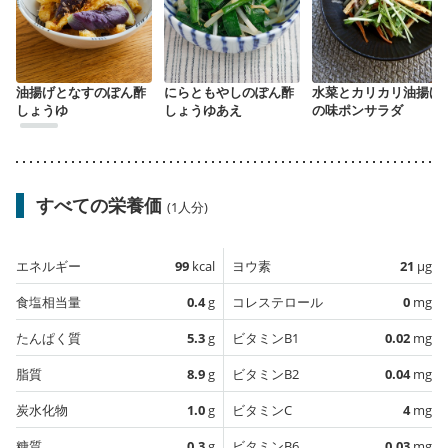
油揚げとなすのぽん酢
にらともやしのぽん酢
水菜とカリカリ油揚げ
しょうゆ
しょうゆあえ
の味ポンサラダ
すべての栄養価
(1人分)
エネルギー
99
kcal
ヨウ素
21
µg
食塩相当量
0.4
g
コレステロール
0
mg
たんぱく質
5.3
g
ビタミンB1
0.02
mg
脂質
8.9
g
ビタミンB2
0.04
mg
炭水化物
1.0
g
ビタミンC
4
mg
糖質
0.3
g
ビタミンB6
0.03
mg