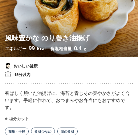
風味豊かな のり巻き油揚げ
99
0.4
エネルギー
kcal
食塩相当量
g
おいしい健康
15分以内
香ばしく焼いた油揚げに、海苔と青じその爽やかさがよく合
います。手軽に作れて、おつまみやお弁当にもおすすめで
す。
塩分カット
簡単・手軽
食材少なめ
旬の食材