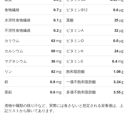
食物繊維
0.7
g
ビタミンB12
0.6
µg
水溶性食物繊維
0.1
g
葉酸
25
µg
不溶性食物繊維
0.2
g
ビタミンA
32
µg
カリウム
63
mg
ビタミンD
0.0
µg
カルシウム
69
mg
ビタミンK
24
µg
マグネシウム
36
mg
ビタミンE
0.4
mg
リン
82
mg
飽和脂肪酸
1.08
g
鉄
0.8
mg
一価不飽和脂肪酸
3.24
g
亜鉛
0.6
mg
多価不飽和脂肪酸
3.55
g
煮物や麺類の残り汁など、実際には食さないと想定される栄養価は、上
記リストから除いてあります。