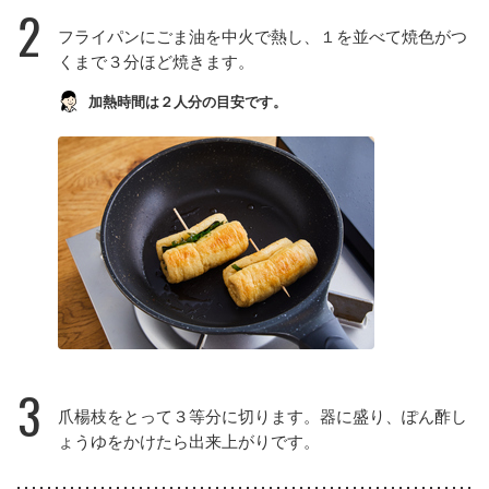
2
フライパンにごま油を中火で熱し、１を並べて焼色がつ
くまで３分ほど焼きます。
加熱時間は２人分の目安です。
3
爪楊枝をとって３等分に切ります。器に盛り、ぽん酢し
ょうゆをかけたら出来上がりです。