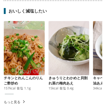
おいしく減塩したい
チキンとれんこんのりん
きゅうりとわかめと貝割
キャベ
ご酢炒め
れ菜の梅肉あえ
油あえ
157
kcal
食塩
1.1
g
15
kcal
食塩
0.4
g
34
kcal
もっと見る