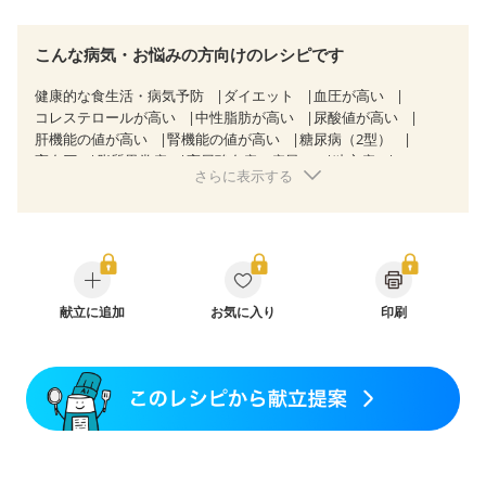
こんな病気・お悩みの方向けのレシピです
健康的な食生活・病気予防
ダイエット
血圧が高い
コレステロールが高い
中性脂肪が高い
尿酸値が高い
肝機能の値が高い
腎機能の値が高い
糖尿病（2型）
高血圧
脂質異常症
高尿酸血症（痛風）
狭心症
さらに表示する
心筋梗塞
心臓弁膜症
心不全
胆石症
過敏性腸症候群（IBS）
糖尿病性腎症（第３期）
CKD（ステージ１）
CKD（ステージ２）
CKD（ステージ３b）
乳がん（抗がん剤治療中）
乳がん（ホルモン療法中）
乳がん（放射線治療中）
乳がん治療を終えた方・経過観察中の方など
飲み込みにくい
献立に追加
味の感じ方が変わった
お気に入り
食欲がない
印刷
妊娠中(初期)
妊婦健診・体重増加が気になる（初期）
妊婦健診・血圧が気になる（初期）
妊婦健診・血糖値が気になる（初期）
妊娠高血圧(中期)
妊娠糖尿病(初期)
産後（母乳）
産後（混合栄養）
産後（ミルク）
骨折
骨粗しょう症
関節リウマチ
乾癬
フレイル（年齢に合わせた体作り）
低栄養予防
貧血対策
ニキビ・肌荒れ
妊活中
更年期