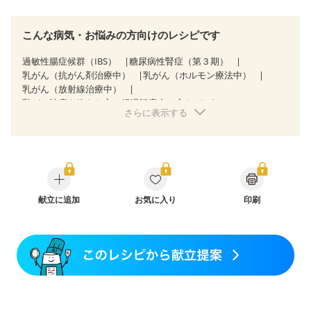
こんな病気・お悩みの方向けのレシピです
過敏性腸症候群（IBS）
糖尿病性腎症（第３期）
乳がん（抗がん剤治療中）
乳がん（ホルモン療法中）
乳がん（放射線治療中）
乳がん治療を終えた方・経過観察中の方など
さらに表示する
産後（ミルク）
骨粗しょう症
関節リウマチ
フレイル（年齢に合わせた体作り）
低栄養予防
貧血対策
ニキビ・肌荒れ
妊活中
更年期
献立に追加
お気に入り
印刷