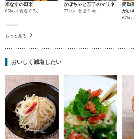
米なすの田楽
かぼちゃと茄子のマリネ
簡単副
65
kcal
食塩
0.7
g
77
kcal
食塩
0.4
g
がいも
67
kcal
もっと見る
おいしく減塩したい