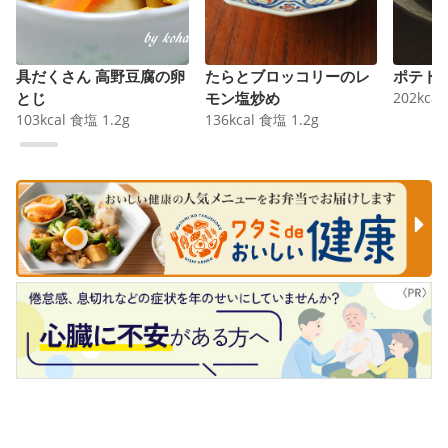
具だくさん 高野豆腐の卵
たらとブロッコリーのレ
ポテト
とじ
モン塩炒め
202
kcal
103
kcal
食塩
1.2
g
136
kcal
食塩
1.2
g