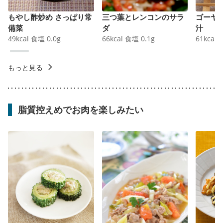
もやし酢炒め さっぱり常
三つ葉とレンコンのサラ
ゴーヤ
備菜
ダ
汁
49
kcal
食塩
0.0
g
66
kcal
食塩
0.1
g
61
kcal
もっと見る
脂質控えめでお肉を楽しみたい