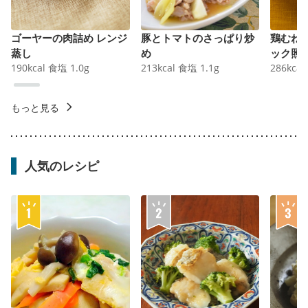
ゴーヤーの肉詰め レンジ
豚とトマトのさっぱり炒
鶏むね
蒸し
め
ック照
190
kcal
食塩
1.0
g
213
kcal
食塩
1.1
g
286
kcal
もっと見る
人気のレシピ