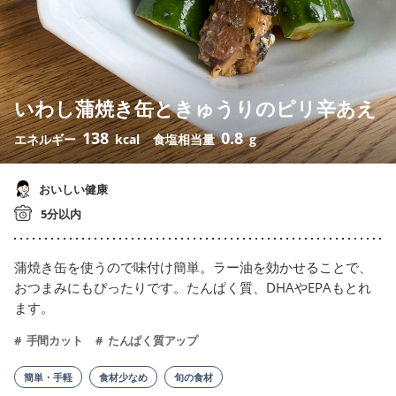
いわし蒲焼き缶ときゅうりのピリ辛あえ
138
0.8
エネルギー
kcal
食塩相当量
g
おいしい健康
5分以内
蒲焼き缶を使うので味付け簡単。ラー油を効かせることで、
おつまみにもぴったりです。たんぱく質、DHAやEPAもとれ
ます。
手間カット
たんぱく質アップ
簡単・手軽
食材少なめ
旬の食材