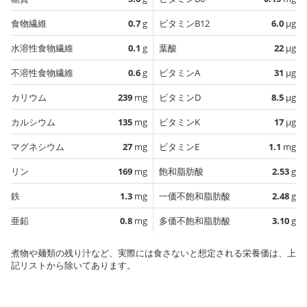
食物繊維
0.7
g
ビタミンB12
6.0
µg
水溶性食物繊維
0.1
g
葉酸
22
µg
不溶性食物繊維
0.6
g
ビタミンA
31
µg
カリウム
239
mg
ビタミンD
8.5
µg
カルシウム
135
mg
ビタミンK
17
µg
マグネシウム
27
mg
ビタミンE
1.1
mg
リン
169
mg
飽和脂肪酸
2.53
g
鉄
1.3
mg
一価不飽和脂肪酸
2.48
g
亜鉛
0.8
mg
多価不飽和脂肪酸
3.10
g
煮物や麺類の残り汁など、実際には食さないと想定される栄養価は、上
記リストから除いてあります。