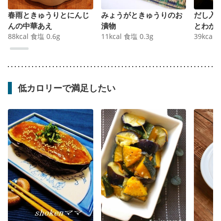
春雨ときゅうりとにんじ
みょうがときゅうりのお
だし入
んの中華あえ
漬物
とわか
88
kcal
食塩
0.6
g
11
kcal
食塩
0.3
g
39
kcal
低カロリーで満足したい