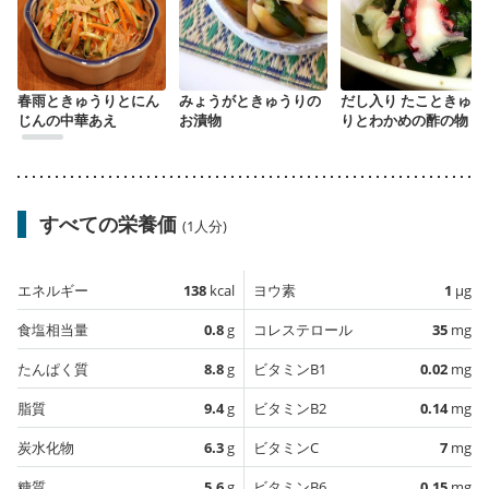
春雨ときゅうりとにん
みょうがときゅうりの
だし入り たこときゅう
じんの中華あえ
お漬物
りとわかめの酢の物
すべての栄養価
(1人分)
エネルギー
138
kcal
ヨウ素
1
µg
食塩相当量
0.8
g
コレステロール
35
mg
たんぱく質
8.8
g
ビタミンB1
0.02
mg
脂質
9.4
g
ビタミンB2
0.14
mg
炭水化物
6.3
g
ビタミンC
7
mg
糖質
5.6
g
ビタミンB6
0.15
mg