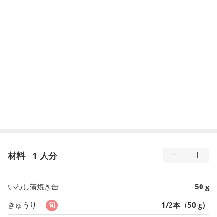
材料
1 人分
いわし蒲焼き缶
50 g
きゅうり
1/2本（50 g）