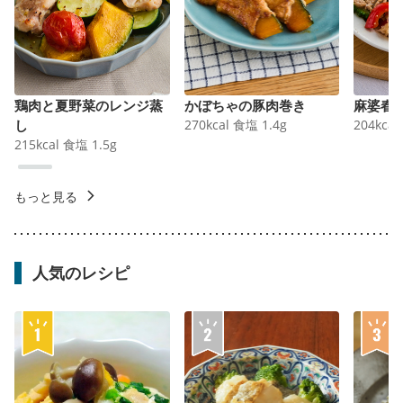
鶏肉と夏野菜のレンジ蒸
かぼちゃの豚肉巻き
麻婆春
し
270
kcal
食塩
1.4
g
204
kcal
215
kcal
食塩
1.5
g
もっと見る
人気のレシピ