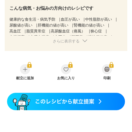
こんな病気・お悩みの方向けのレシピです
健康的な食生活・病気予防
血圧が高い
中性脂肪が高い
尿酸値が高い
肝機能の値が高い
腎機能の値が高い
高血圧
脂質異常症
高尿酸血症（痛風）
狭心症
心筋梗塞
心臓弁膜症
心不全
胆石症
慢性便秘症
さらに表示する
過敏性腸症候群（IBS）
糖尿病性腎症（第１期）
糖尿病性腎症（第２期）
糖尿病性腎症（第３期）
CKD（ステージ１）
CKD（ステージ２）
CKD（ステージ３a）
CKD（ステージ３b）
透析
乳がん（抗がん剤治療中）
乳がん（ホルモン療法中）
乳がん（放射線治療中）
乳がん治療を終えた方・経過観察中の方など
献立に追加
お気に入り
印刷
味の感じ方が変わった
食欲がない
妊娠中(初期)
妊婦健診・体重増加が気になる（初期）
妊婦健診・血圧が気になる（初期）
妊婦健診・血糖値が気になる（初期）
妊娠高血圧(中期)
妊娠糖尿病(初期)
産後（母乳）
産後（混合栄養）
産後（ミルク）
骨折
骨粗しょう症
関節リウマチ
乾癬
フレイル（年齢に合わせた体作り）
低栄養予防
貧血対策
ニキビ・肌荒れ
妊活中
更年期