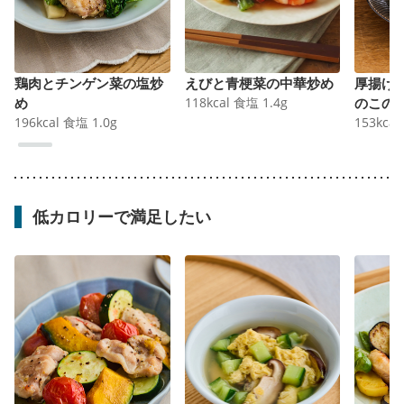
鶏肉とチンゲン菜の塩炒
えびと青梗菜の中華炒め
厚揚げ
め
118
kcal
食塩
1.4
g
のこの
196
kcal
食塩
1.0
g
153
kcal
低カロリーで満足したい