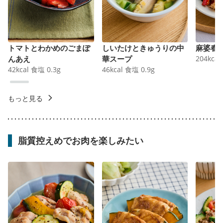
トマトとわかめのごまぽ
しいたけときゅうりの中
麻婆春
んあえ
華スープ
204
kcal
42
kcal
食塩
0.3
g
46
kcal
食塩
0.9
g
もっと見る
脂質控えめでお肉を楽しみたい