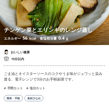
チンゲン菜とエリンギのレンジ蒸し
56
0.4
エネルギー
kcal
食塩相当量
g
おいしい健康
15分以内
ごま油とオイスターソースのコクやうま味がジュワッと染み
渡る、電子レンジで3分のお手軽副菜です。
手間カット
塩分カット
簡単・手軽
食材少なめ