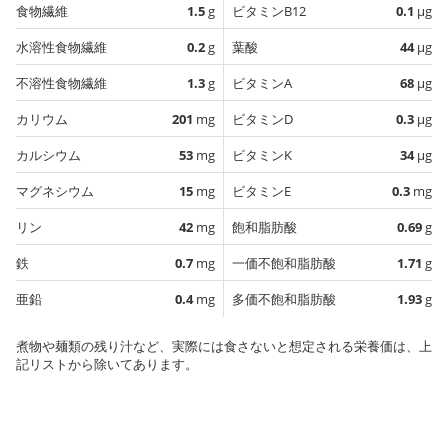
食物繊維
1.5
g
ビタミンB12
0.1
µg
水溶性食物繊維
0.2
g
葉酸
44
µg
不溶性食物繊維
1.3
g
ビタミンA
68
µg
カリウム
201
mg
ビタミンD
0.3
µg
カルシウム
53
mg
ビタミンK
34
µg
マグネシウム
15
mg
ビタミンE
0.3
mg
リン
42
mg
飽和脂肪酸
0.69
g
鉄
0.7
mg
一価不飽和脂肪酸
1.71
g
亜鉛
0.4
mg
多価不飽和脂肪酸
1.93
g
煮物や麺類の残り汁など、実際には食さないと想定される栄養価は、上
記リストから除いてあります。