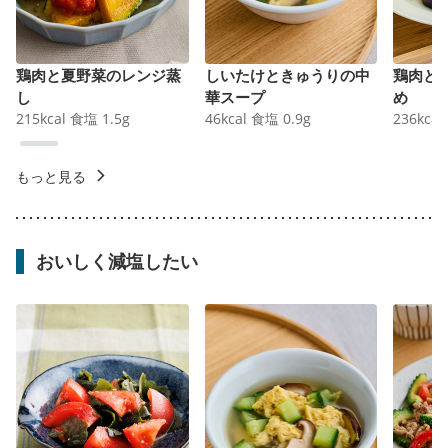
鶏肉と夏野菜のレンジ蒸
しいたけときゅうりの中
鶏肉と
し
華スープ
め
215
kcal
食塩
1.5
g
46
kcal
食塩
0.9
g
236
kcal
もっと見る
おいしく減塩したい