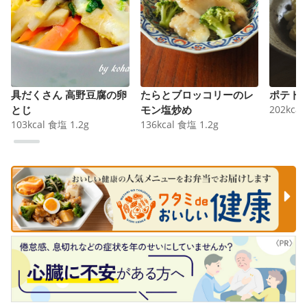
具だくさん 高野豆腐の卵
たらとブロッコリーのレ
ポテト
とじ
モン塩炒め
202
kcal
103
kcal
食塩
1.2
g
136
kcal
食塩
1.2
g