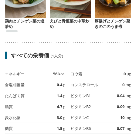
鶏肉とチンゲン菜の塩
えびと青梗菜の中華炒
厚揚げとチンゲン菜と
炒め
め
きのこのうま煮
すべての栄養価
(1人分)
エネルギー
56
kcal
ヨウ素
0
µg
食塩相当量
0.4
g
コレステロール
0
mg
たんぱく質
1.4
g
ビタミンB1
0.04
mg
脂質
4.7
g
ビタミンB2
0.09
mg
炭水化物
3.0
g
ビタミンC
10
mg
糖質
1.5
g
ビタミンB6
0.07
mg