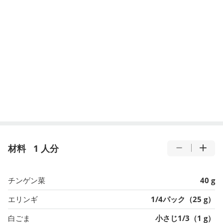
材料
1 人分
チンゲン菜
40 g
エリンギ
1/4パック（25 g）
白ごま
小さじ1/3（1 g）