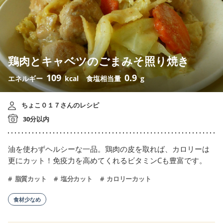
鶏肉とキャベツのごまみそ照り焼き
109
0.9
エネルギー
kcal
食塩相当量
g
ちょこ０１７さんのレシピ
30分以内
油を使わずヘルシーな一品。鶏肉の皮を取れば、カロリーは
更にカット！免疫力を高めてくれるビタミンCも豊富です。
脂質カット
塩分カット
カロリーカット
食材少なめ