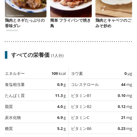
鶏肉とネギたっぷりの
簡単 フライパンで焼き
鶏肉とキャベツのごま
香味ダレ
鳥
みそ炒め
すべての栄養価
(1人分)
エネルギー
109
kcal
ヨウ素
0
µg
食塩相当量
0.9
g
コレステロール
44
mg
たんぱく質
11.3
g
ビタミンB1
0.10
mg
脂質
4.0
g
ビタミンB2
0.12
mg
炭水化物
6.9
g
ビタミンC
21
mg
糖質
5.2
g
ビタミンB6
0.23
mg