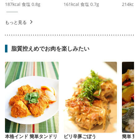
187
kcal
食塩
0.8
g
161
kcal
食塩
0.7
g
214
kcal
もっと見る
脂質控えめでお肉を楽しみたい
本格インド 簡単タンドリ
ピリ辛豚ごぼう
簡単 