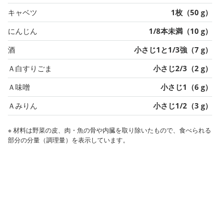
キャベツ
1枚（50 g）
にんじん
1/8本未満（10 g）
酒
小さじ1と1/3強（7 g）
Ａ白すりごま
小さじ2/3（2 g）
Ａ味噌
小さじ1（6 g）
Ａみりん
小さじ1/2（3 g）
※ 材料は野菜の皮、肉・魚の骨や内臓を取り除いたもので、食べられる
部分の分量（調理量）を表示しています。