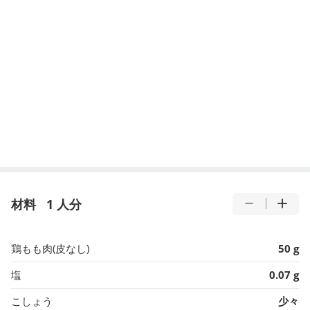
材料
1 人分
鶏もも肉(皮なし)
50 g
塩
0.07 g
こしょう
少々