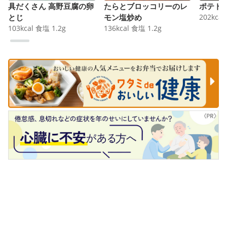
具だくさん 高野豆腐の卵
たらとブロッコリーのレ
ポテト
とじ
モン塩炒め
202
kcal
103
kcal
食塩
1.2
g
136
kcal
食塩
1.2
g