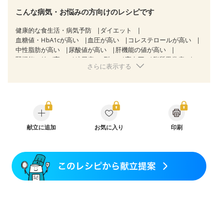
こんな病気・お悩みの方向けのレシピです
健康的な食生活・病気予防
ダイエット
血糖値・HbA1cが高い
血圧が高い
コレステロールが高い
中性脂肪が高い
尿酸値が高い
肝機能の値が高い
腎機能の値が高い
糖尿病（2型）
高血圧
脂質異常症
さらに表示する
高尿酸血症（痛風）
狭心症
心筋梗塞
心臓弁膜症
心不全
胃ポリープ
逆流性食道炎
胆石症
慢性膵炎（移行期・寛解期）
非アルコール性脂肪肝
慢性便秘症
過敏性腸症候群（IBS）
睡眠時無呼吸症候群
糖尿病性腎症（第１期）
糖尿病性腎症（第２期）
糖尿病性腎症（第３期）
CKD（ステージ１）
CKD（ステージ２）
献立に追加
CKD（ステージ３a）
お気に入り
印刷
乳がん（抗がん剤治療中）
乳がん（ホルモン療法中）
乳がん（放射線治療中）
乳がん治療を終えた方・経過観察中の方など
産後（ミルク）
骨折
関節リウマチ
乾癬
貧血対策
ニキビ・肌荒れ
妊活中
更年期