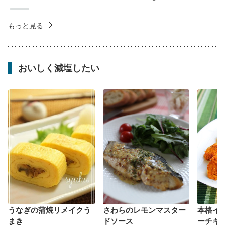
もっと見る
おいしく減塩したい
うなぎの蒲焼リメイクう
さわらのレモンマスター
本格イ
まき
ドソース
ーチキ