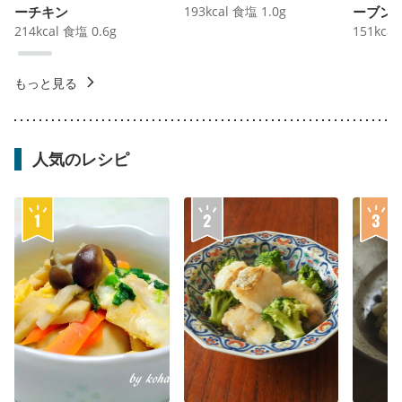
ーチキン
193
kcal
食塩
1.0
g
ーブン
214
kcal
食塩
0.6
g
151
kcal
もっと見る
人気のレシピ