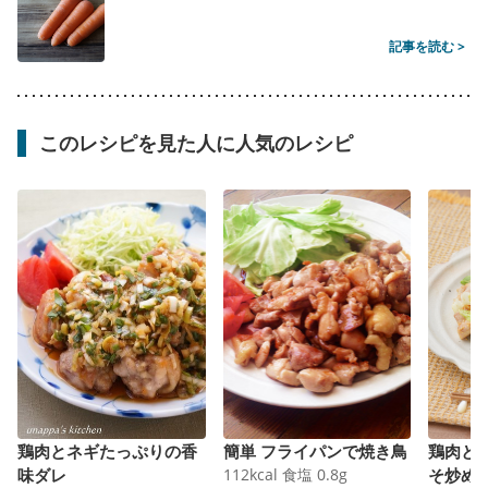
記事を読む >
このレシピを見た人に人気のレシピ
鶏肉とネギたっぷりの香
簡単 フライパンで焼き鳥
鶏肉と
味ダレ
112
kcal
食塩
0.8
g
そ炒め