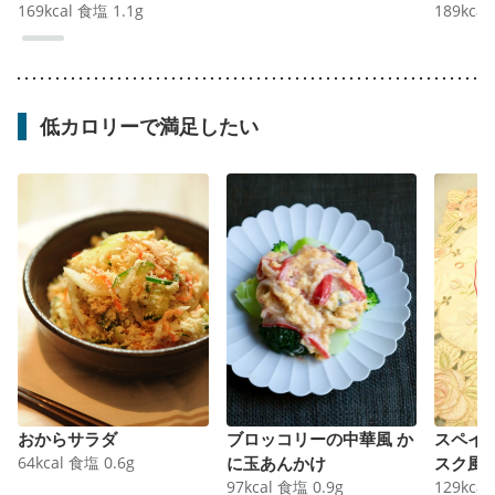
169
kcal
食塩
1.1
g
189
kcal
低カロリーで満足したい
おからサラダ
ブロッコリーの中華風 か
スペイ
64
kcal
食塩
0.6
g
に玉あんかけ
スク風
97
kcal
食塩
0.9
g
129
kcal