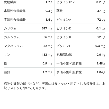
食物繊維
1.7
g
ビタミンB12
0.2
µg
水溶性食物繊維
0.3
g
葉酸
47
µg
不溶性食物繊維
1.4
g
ビタミンA
72
µg
カリウム
317
mg
ビタミンD
0.1
µg
カルシウム
56
mg
ビタミンK
52
µg
マグネシウム
32
mg
ビタミンE
0.4
mg
リン
133
mg
飽和脂肪酸
0.91
g
鉄
0.9
mg
一価不飽和脂肪酸
1.48
g
亜鉛
1.2
mg
多価不飽和脂肪酸
1.04
g
煮物や麺類の残り汁など、実際には食さないと想定される栄養価は、上
記リストから除いてあります。