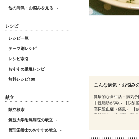
他の病気・お悩みを見る
レシピ
レシピ一覧
テーマ別レシピ
レシピ索引
おすすめ厳選レシピ
無料レシピ100
こんな病気・お悩み
健康的な食生活・病気予
献立
中性脂肪が高い
尿酸
高尿酸血症（痛風）
献立検索
慢性膵炎（移行期・寛解
筑波大学附属病院の献立
糖尿病性腎症（第３期）
乳がん（抗がん剤治療中
管理栄養士のおすすめ献立
乳がん治療を終えた方・