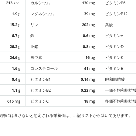
213
kcal
カルシウム
130
mg
ビタミンB6
1.9
g
マグネシウム
39
mg
ビタミンB12
15.2
g
リン
202
mg
葉酸
6.7
g
鉄
0.6
mg
ビタミンA
26.2
g
亜鉛
0.8
mg
ビタミンD
24.6
g
ヨウ素
16
µg
ビタミンK
1.6
g
コレステロール
41
mg
ビタミンE
0.4
g
ビタミンB1
0.14
mg
飽和脂肪酸
1.1
g
ビタミンB2
0.22
mg
一価不飽和脂肪
615
mg
ビタミンC
18
mg
多価不飽和脂肪
実際には食さないと想定される栄養価は、上記リストから除いてあります。