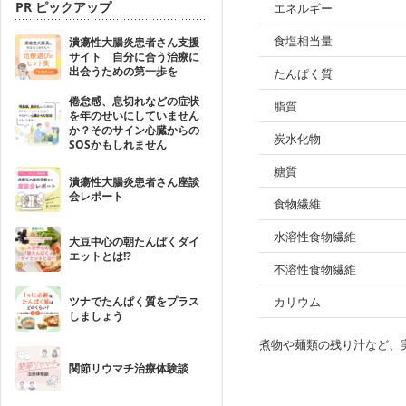
PR ピックアップ
エネルギー
食塩相当量
潰瘍性大腸炎患者さん支援
サイト 自分に合う治療に
出会うための第一歩を
たんぱく質
倦怠感、息切れなどの症状
脂質
を年のせいにしていません
か？そのサイン心臓からの
炭水化物
SOSかもしれません
糖質
潰瘍性大腸炎患者さん座談
会レポート
食物繊維
水溶性食物繊維
大豆中心の朝たんぱくダイ
エットとは!?
不溶性食物繊維
ツナでたんぱく質をプラス
カリウム
しましょう
煮物や麺類の残り汁など、
関節リウマチ治療体験談