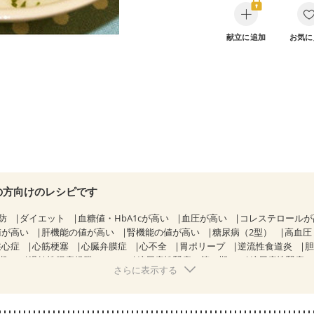
献立に追加
お気に
の方向けのレシピです
防
ダイエット
血糖値・HbA1cが高い
血圧が高い
コレステロール
値が高い
肝機能の値が高い
腎機能の値が高い
糖尿病（2型）
高血圧
狭心症
心筋梗塞
心臓弁膜症
心不全
胃ポリープ
逆流性食道炎
期）
過敏性腸症候群（IBS）
糖尿病性腎症（第１期）
糖尿病性腎症
さらに表示する
CKD（ステージ１）
CKD（ステージ２）
CKD（ステージ３a）
）
乳がん（ホルモン療法中）
乳がん（放射線治療中）
経過観察中の方など
産後（ミルク）
骨折
関節リウマチ
乾癬