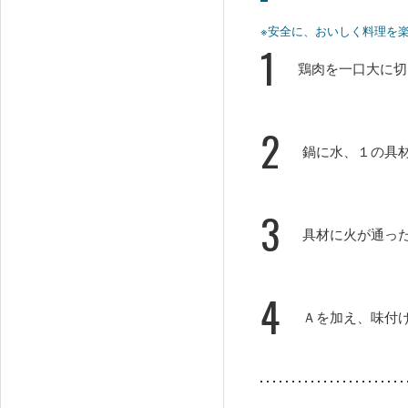
※安全に、おいしく料理を
1
鶏肉を一口大に切
2
鍋に水、１の具
3
具材に火が通っ
4
Ａを加え、味付