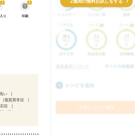
2週間の無料お試しをする
入り
印刷
が高い
脂質異常症
胆石症
（第２期）