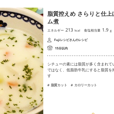
脂質控えめ さらりと仕上
ム煮
213
1.9
エネルギー
食塩相当量
kcal
g
Fujiレシピさんのレシピ
15分以内
シチューの素には脂質が多く含まれて
ではなく、低脂肪牛乳にすると脂質を
す
脂質カット
カロリーカット