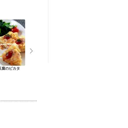
豆腐のピカタ
ふわふわスクランブ
卵１個で ふんわりオ
おからでキッ
ルエッグプレート
ムレツ