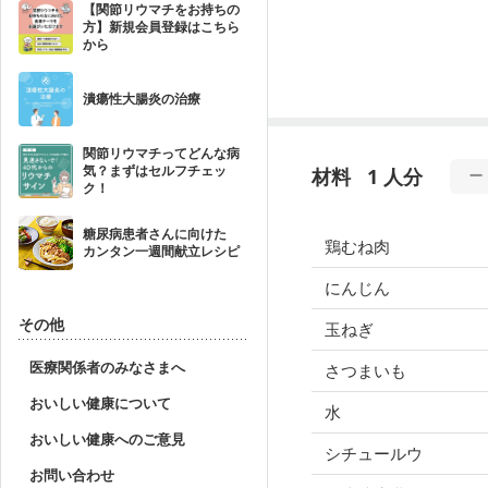
【関節リウマチをお持ちの
方】新規会員登録はこちら
から
潰瘍性大腸炎の治療
関節リウマチってどんな病
気？まずはセルフチェッ
材料
1 人分
ク！
糖尿病患者さんに向けた
鶏むね肉
カンタン一週間献立レシピ
にんじん
その他
玉ねぎ
医療関係者のみなさまへ
さつまいも
おいしい健康について
水
おいしい健康へのご意見
シチュールウ
お問い合わせ