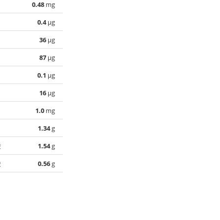
0.48
mg
0.4
µg
36
µg
87
µg
0.1
µg
16
µg
1.0
mg
1.34
g
酸
1.54
g
酸
0.56
g