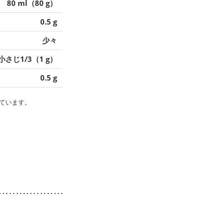
80 ml（80 g）
0.5 g
少々
小さじ1/3（1 g）
0.5 g
ています。