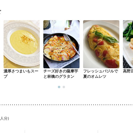
た体作り）
貧血対策
ニキビ・肌荒れ
妊活中
更年期
ピ
濃厚さつまいもスー
チーズ好きの薩摩芋
フレッシュバジルで
高野
プ
と林檎のグラタン
夏のオムレツ
1人分)