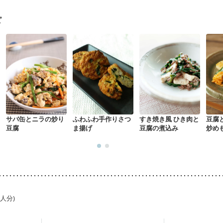
る（初期）
妊婦健診・血糖値が気になる（初期）
妊娠高血圧(中期)
妊
混合栄養）
産後（ミルク）
骨折
骨粗しょう症
関節リウマチ
乾癬
ピ
た体作り）
低栄養予防
貧血対策
ニキビ・肌荒れ
妊活中
更年期
サバ缶とニラの炒り
ふわふわ手作りさつ
すき焼き風 ひき肉と
豆腐
豆腐
ま揚げ
豆腐の煮込み
炒め
1人分)