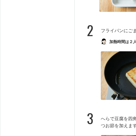
2
フライパンにご
加熱時間は２
3
へらで豆腐を四
つお節を加えま