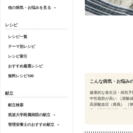
他の病気・お悩みを見る
レシピ
レシピ一覧
テーマ別レシピ
レシピ索引
おすすめ厳選レシピ
無料レシピ100
こんな病気・お悩み
健康的な食生活・病気予
献立
中性脂肪が高い
尿酸
高尿酸血症（痛風）
献立検索
痔
慢性便秘症
過敏
筑波大学附属病院の献立
糖尿病性腎症（第２期）
CKD（ステージ３b）
管理栄養士のおすすめ献立
乳がん治療を終えた方・