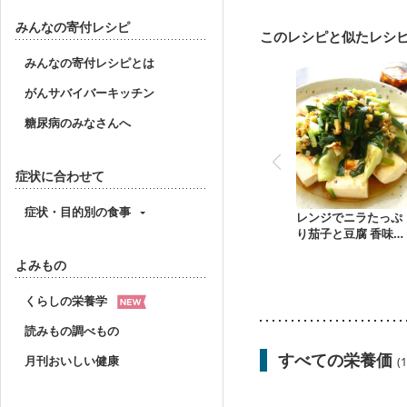
妊婦健診・血圧が気にな
産後（母乳）
産後（
みんなの寄付レシピ
このレシピと似たレシ
フレイル（年齢に合わせ
みんなの寄付レシピとは
がんサバイバーキッチン
糖尿病のみなさんへ
症状に合わせて
症状・目的別の食事
レンジでニラたっぷ
り茄子と豆腐 香味ダ
レ
よみもの
くらしの栄養学
読みもの調べもの
すべての栄養価
月刊おいしい健康
(