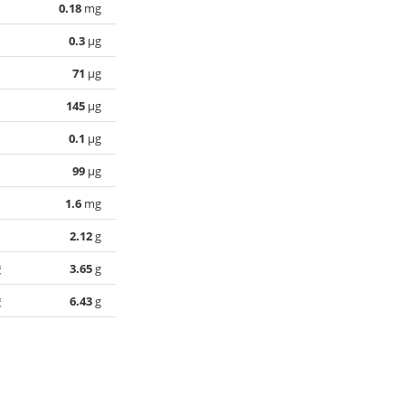
0.18
mg
0.3
µg
71
µg
145
µg
0.1
µg
99
µg
1.6
mg
2.12
g
酸
3.65
g
酸
6.43
g