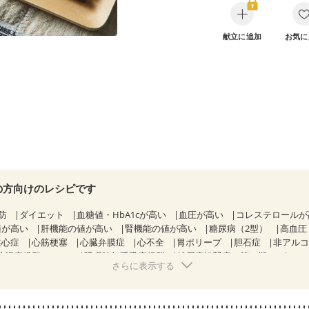
献立に追加
お気に
の方向けのレシピです
防
ダイエット
血糖値・HbA1cが高い
血圧が高い
コレステロール
値が高い
肝機能の値が高い
腎機能の値が高い
糖尿病（2型）
高血圧
狭心症
心筋梗塞
心臓弁膜症
心不全
胃ポリープ
胆石症
非アル
性腸症候群（IBS）
睡眠時無呼吸症候群
糖尿病性腎症（第１期）
さらに表示する
糖尿病性腎症（第３期）
CKD（ステージ２）
CKD（ステージ３a）
透析
乳がん（抗がん剤治療中）
乳がん（ホルモン療法中）
乳がん（
経過観察中の方など
妊娠中(初期)
妊婦健診・体重増加が気になる（初期