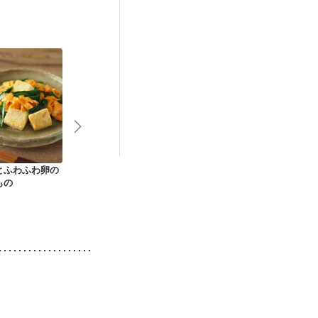
娠糖尿病(初期)
とふわふわ卵の
中華風 豆腐とにらの
にら玉 肉豆腐
納豆とにらの
もの
卵とじ
湯豆腐