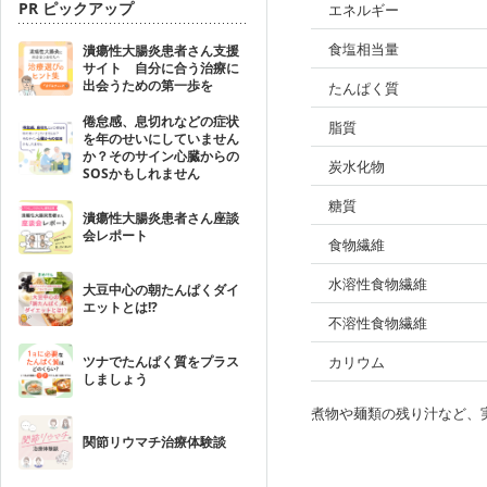
PR ピックアップ
エネルギー
食塩相当量
潰瘍性大腸炎患者さん支援
サイト 自分に合う治療に
出会うための第一歩を
たんぱく質
倦怠感、息切れなどの症状
脂質
を年のせいにしていません
か？そのサイン心臓からの
炭水化物
SOSかもしれません
糖質
潰瘍性大腸炎患者さん座談
会レポート
食物繊維
水溶性食物繊維
大豆中心の朝たんぱくダイ
エットとは!?
不溶性食物繊維
ツナでたんぱく質をプラス
カリウム
しましょう
煮物や麺類の残り汁など、
関節リウマチ治療体験談