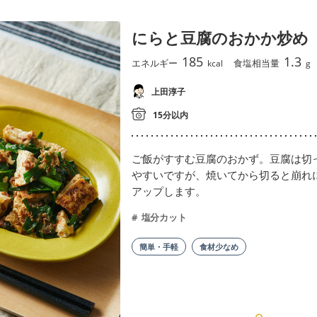
にらと豆腐のおかか炒め
185
1.3
エネルギー
食塩相当量
kcal
g
上田淳子
15分以内
ご飯がすすむ豆腐のおかず。豆腐は切
やすいですが、焼いてから切ると崩れ
アップします。
塩分カット
簡単・手軽
食材少なめ