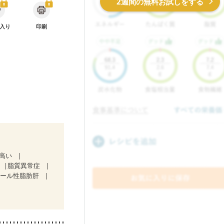
2週間の無料お試しをする
入り
印刷
が高い
脂質異常症
コール性脂肪肝
放射線治療中）
）