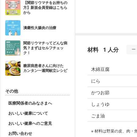
【関節リウマチをお持ちの
方】新規会員登録はこちら
から
潰瘍性大腸炎の治療
関節リウマチってどんな病
気？まずはセルフチェッ
材料
1 人分
ク！
糖尿病患者さんに向けた
木綿豆腐
カンタン一週間献立レシピ
にら
その他
かつお節
医療関係者のみなさまへ
しょうゆ
おいしい健康について
ごま油
おいしい健康へのご意見
※ 材料は野菜の皮、肉
お問い合わせ