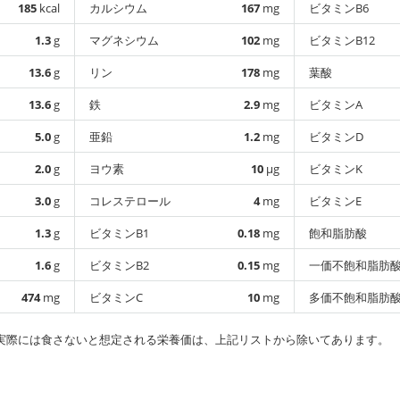
185
kcal
カルシウム
167
mg
ビタミンB6
1.3
g
マグネシウム
102
mg
ビタミンB12
13.6
g
リン
178
mg
葉酸
13.6
g
鉄
2.9
mg
ビタミンA
5.0
g
亜鉛
1.2
mg
ビタミンD
2.0
g
ヨウ素
10
µg
ビタミンK
3.0
g
コレステロール
4
mg
ビタミンE
1.3
g
ビタミンB1
0.18
mg
飽和脂肪酸
1.6
g
ビタミンB2
0.15
mg
一価不飽和脂肪
474
mg
ビタミンC
10
mg
多価不飽和脂肪
実際には食さないと想定される栄養価は、上記リストから除いてあります。