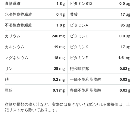
食物繊維
1.8
g
ビタミンB12
0.0
µg
水溶性食物繊維
0.4
g
葉酸
17
µg
不溶性食物繊維
1.0
g
ビタミンA
85
µg
カリウム
246
mg
ビタミンD
0.0
µg
カルシウム
19
mg
ビタミンK
17
µg
マグネシウム
18
mg
ビタミンE
1.6
mg
リン
25
mg
飽和脂肪酸
0.02
g
鉄
0.2
mg
一価不飽和脂肪酸
0.03
g
亜鉛
0.1
mg
多価不飽和脂肪酸
0.03
g
煮物や麺類の残り汁など、実際には食さないと想定される栄養価は、上
記リストから除いてあります。