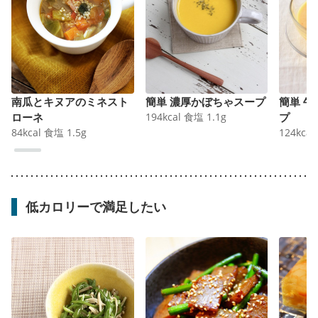
南瓜とキヌアのミネスト
簡単 濃厚かぼちゃスープ
簡単 
ローネ
194
kcal
食塩
1.1
g
プ
84
kcal
食塩
1.5
g
124
kcal
低カロリーで満足したい