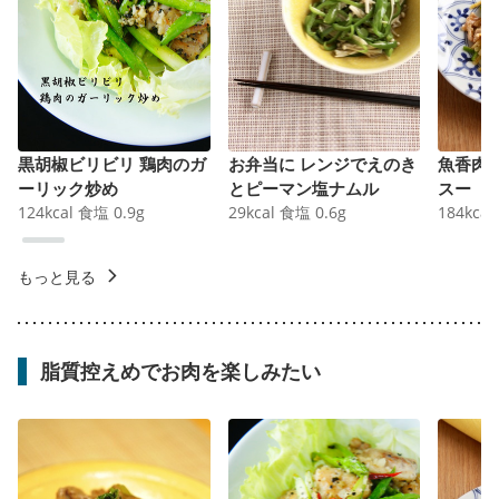
黒胡椒ビリビリ 鶏肉のガ
お弁当に レンジでえのき
魚香肉
ーリック炒め
とピーマン塩ナムル
スー
124
kcal
食塩
0.9
g
29
kcal
食塩
0.6
g
184
kcal
もっと見る
脂質控えめでお肉を楽しみたい