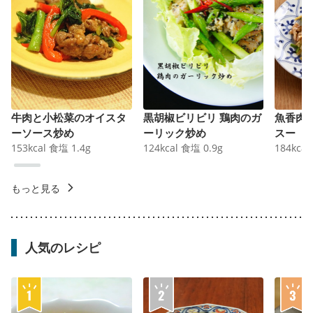
牛肉と小松菜のオイスタ
黒胡椒ビリビリ 鶏肉のガ
魚香肉
ーソース炒め
ーリック炒め
スー
153
kcal
食塩
1.4
g
124
kcal
食塩
0.9
g
184
kcal
もっと見る
人気のレシピ