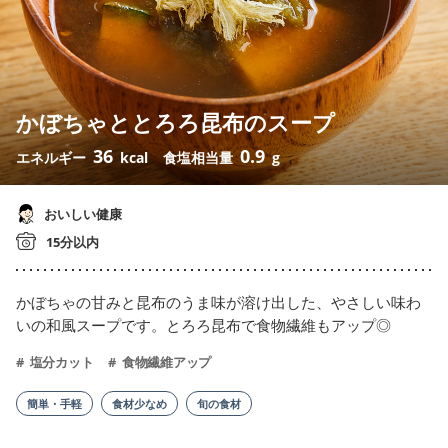
かぼちゃととろろ昆布のスープ
36
0.9
エネルギー
kcal
食塩相当量
g
おいしい健康
15分以内
かぼちゃの甘みと昆布のうま味が溶け出した、やさしい味わ
いの和風スープです。とろろ昆布で食物繊維もアップ◎
塩分カット
食物繊維アップ
簡単・手軽
食材少なめ
旬の食材