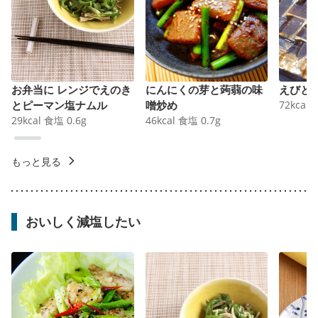
お弁当に レンジでえのき
にんにくの芽と蒟蒻の味
えびと
とピーマン塩ナムル
噌炒め
72
kcal
29
kcal
食塩
0.6
g
46
kcal
食塩
0.7
g
もっと見る
おいしく減塩したい