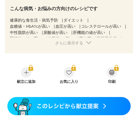
こんな病気・お悩みの方向けのレシピです
健康的な食生活・病気予防
ダイエット
血糖値・HbA1cが高い
血圧が高い
コレステロールが高い
中性脂肪が高い
尿酸値が高い
肝機能の値が高い
腎機能の値が高い
糖尿病（2型）
高血圧
脂質異常症
さらに表示する
高尿酸血症（痛風）
狭心症
心筋梗塞
心臓弁膜症
心不全
胃炎
胃ポリープ
消化性潰瘍（胃・十二指腸潰瘍）
逆流性食道炎
胆石症
慢性膵炎（移行期・寛解期）
非アルコール性脂肪肝
痔
過敏性腸症候群（IBS）
睡眠時無呼吸症候群
糖尿病性腎症（第１期）
糖尿病性腎症（第２期）
糖尿病性腎症（第３期）
献立に追加
CKD（ステージ１）
お気に入り
印刷
CKD（ステージ２）
CKD（ステージ３a）
乳がん（抗がん剤治療中）
乳がん（ホルモン療法中）
乳がん（放射線治療中）
乳がん治療を終えた方・経過観察中の方など
味の感じ方が変わった
食欲がない
妊娠中(初期)
妊婦健診・体重増加が気になる（初期）
妊婦健診・血圧が気になる（初期）
妊婦健診・血糖値が気になる（初期）
妊娠高血圧(中期)
妊娠糖尿病(初期)
産後（母乳）
産後（混合栄養）