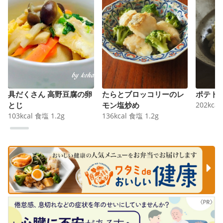
具だくさん 高野豆腐の卵
たらとブロッコリーのレ
ポテト
とじ
モン塩炒め
202
kcal
103
kcal
食塩
1.2
g
136
kcal
食塩
1.2
g