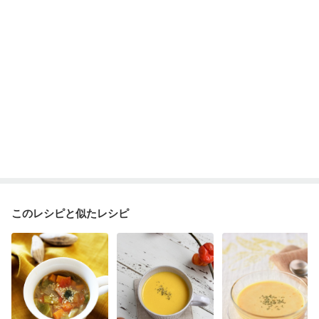
産後（ミルク）
骨折
骨粗しょう症
関節リウマチ
乾癬
貧血対策
ニキビ・肌荒れ
妊活中
更年期
このレシピと似たレシピ