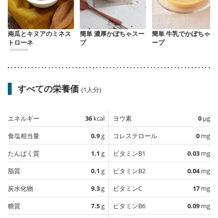
南瓜とキヌアのミネス
簡単 濃厚かぼちゃスー
簡単 牛乳でかぼちゃス
トローネ
プ
ープ
すべての栄養価
(1人分)
エネルギー
36
kcal
ヨウ素
0
µg
食塩相当量
0.9
g
コレステロール
0
mg
たんぱく質
1.1
g
ビタミンB1
0.03
mg
脂質
0.1
g
ビタミンB2
0.04
mg
炭水化物
9.3
g
ビタミンC
17
mg
糖質
7.5
g
ビタミンB6
0.09
mg