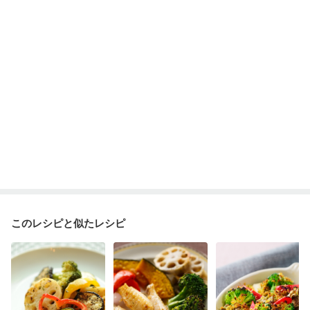
妊娠糖尿病(初期)
産後（母乳）
産後（混合栄養）
産後（ミルク）
骨折
骨粗しょう症
関節リウマチ
乾癬
フレイル（年齢に合わせた体作り）
低栄養予防
貧血対策
ニキビ・肌荒れ
妊活中
更年期
このレシピと似たレシピ