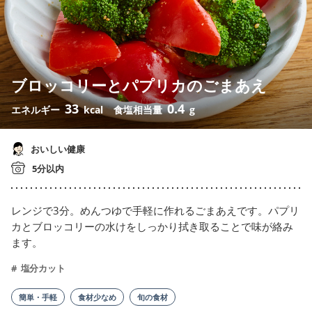
ブロッコリーとパプリカのごまあえ
33
0.4
エネルギー
kcal
食塩相当量
g
おいしい健康
5分以内
レンジで3分。めんつゆで手軽に作れるごまあえです。パプリ
カとブロッコリーの水けをしっかり拭き取ることで味が絡み
ます。
塩分カット
簡単・手軽
食材少なめ
旬の食材