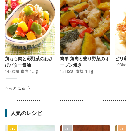
鶏もも肉と彩野菜のわさ
簡単 鶏肉と彩り野菜のオ
ピリ辛
びバター醤油
ーブン焼き
193
kcal
148
kcal
食塩
1.3
g
151
kcal
食塩
1.1
g
もっと見る
人気のレシピ