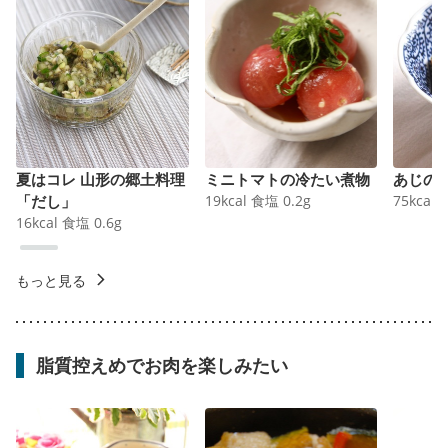
夏はコレ 山形の郷土料理
ミニトマトの冷たい煮物
あじの
「だし」
19
kcal
食塩
0.2
g
75
kcal
16
kcal
食塩
0.6
g
もっと見る
脂質控えめでお肉を楽しみたい