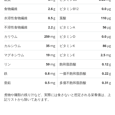
食物繊維
2.6
g
ビタミンB12
0.0
µg
水溶性食物繊維
0.5
g
葉酸
110
µg
不溶性食物繊維
2.2
g
ビタミンA
56
µg
カリウム
259
mg
ビタミンD
0.0
µg
カルシウム
35
mg
ビタミンK
86
µg
マグネシウム
19
mg
ビタミンE
2.5
mg
リン
59
mg
飽和脂肪酸
0.12
g
鉄
0.8
mg
一価不飽和脂肪酸
0.22
g
亜鉛
0.5
mg
多価不飽和脂肪酸
0.31
g
煮物や麺類の残り汁など、実際には食さないと想定される栄養価は、上
記リストから除いてあります。