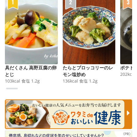
具だくさん 高野豆腐の卵
たらとブロッコリーのレ
ポテト
とじ
モン塩炒め
202
kcal
103
kcal
食塩
1.2
g
136
kcal
食塩
1.2
g