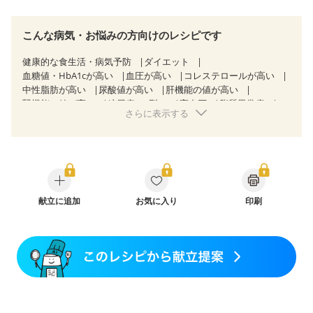
こんな病気・お悩みの方向けのレシピです
健康的な食生活・病気予防
ダイエット
血糖値・HbA1cが高い
血圧が高い
コレステロールが高い
中性脂肪が高い
尿酸値が高い
肝機能の値が高い
腎機能の値が高い
糖尿病（2型）
高血圧
脂質異常症
さらに表示する
高尿酸血症（痛風）
狭心症
心筋梗塞
心臓弁膜症
心不全
胃ポリープ
逆流性食道炎
胆石症
慢性膵炎（移行期・寛解期）
非アルコール性脂肪肝
痔
慢性便秘症
過敏性腸症候群（IBS）
睡眠時無呼吸症候群
糖尿病性腎症（第１期）
糖尿病性腎症（第２期）
糖尿病性腎症（第３期）
CKD（ステージ１）
CKD（ステージ２）
献立に追加
CKD（ステージ３a）
お気に入り
印刷
乳がん（抗がん剤治療中）
乳がん（ホルモン療法中）
乳がん（放射線治療中）
乳がん治療を終えた方・経過観察中の方など
味の感じ方が変わった
食欲がない
妊娠中(初期)
妊婦健診・体重増加が気になる（初期）
妊婦健診・血圧が気になる（初期）
妊婦健診・血糖値が気になる（初期）
妊娠高血圧(中期)