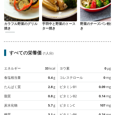
カラフル野菜のグリル
手羽中と野菜のトース
野菜のチーズパン粉焼
焼き
ター焼き
き
すべての栄養価
(1人分)
エネルギー
33
kcal
ヨウ素
0
µg
食塩相当量
0.4
g
コレステロール
0
mg
たんぱく質
2.8
g
ビタミンB1
0.09
mg
脂質
0.8
g
ビタミンB2
0.14
mg
炭水化物
5.7
g
ビタミンC
107
mg
糖質
3.1
g
ビタミンB6
0.24
mg