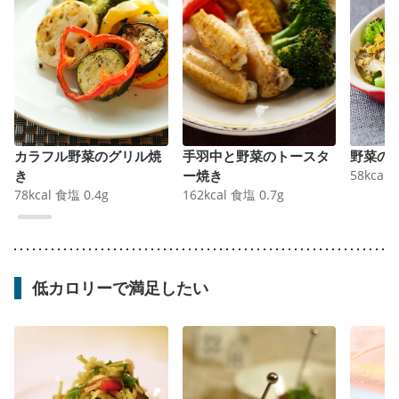
カラフル野菜のグリル焼
手羽中と野菜のトースタ
野菜の
き
ー焼き
58
kcal
78
kcal
食塩
0.4
g
162
kcal
食塩
0.7
g
低カロリーで満足したい