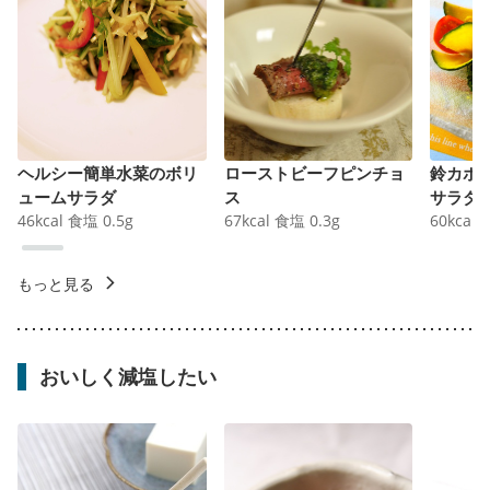
ヘルシー簡単水菜のボリ
ローストビーフピンチョ
鈴カボ
ュームサラダ
ス
サラダ
46
kcal
食塩
0.5
g
67
kcal
食塩
0.3
g
60
kcal
もっと見る
おいしく減塩したい