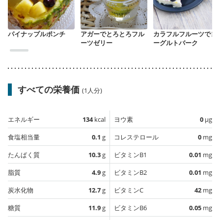
パイナップルポンチ
アガーでとろとろフル
カラフルフルーツでヨ
ーツゼリー
ーグルトバーク
すべての栄養価
(1人分)
エネルギー
134
kcal
ヨウ素
0
µg
食塩相当量
0.1
g
コレステロール
0
mg
たんぱく質
10.3
g
ビタミンB1
0.01
mg
脂質
4.9
g
ビタミンB2
0.01
mg
炭水化物
12.7
g
ビタミンC
42
mg
糖質
11.9
g
ビタミンB6
0.05
mg