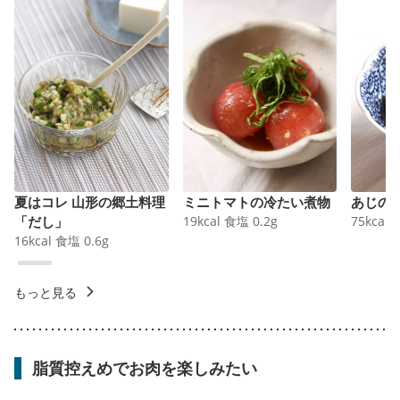
夏はコレ 山形の郷土料理
ミニトマトの冷たい煮物
あじの
「だし」
19
kcal
食塩
0.2
g
75
kcal
16
kcal
食塩
0.6
g
もっと見る
脂質控えめでお肉を楽しみたい