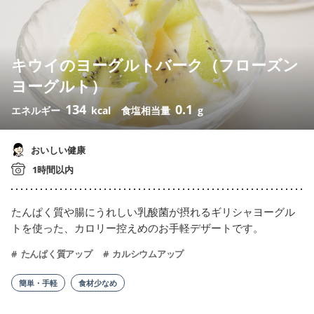
キウイのヨーグルトバーク（フローズン
ヨーグルト）
134
0.1
エネルギー
kcal
食塩相当量
g
おいしい健康
1時間以内
たんぱく質や腸にうれしい乳酸菌が摂れるギリシャヨーグル
トを使った、カロリー控えめのお手軽デザートです。
たんぱく質アップ
カルシウムアップ
簡単・手軽
食材少なめ