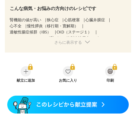
こんな病気・お悩みの方向けのレシピです
腎機能の値が高い
狭心症
心筋梗塞
心臓弁膜症
心不全
慢性膵炎（移行期・寛解期）
過敏性腸症候群（IBS）
CKD（ステージ１）
CKD（ステージ２）
乳がん（放射線治療中）
さらに表示する
妊娠中(初期)
妊婦健診・体重増加が気になる（初期）
妊婦健診・血圧が気になる（初期）
妊婦健診・血糖値が気になる（初期）
妊娠糖尿病(初期)
産後（母乳）
産後（混合栄養）
関節リウマチ
更年期
献立に追加
お気に入り
印刷