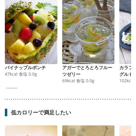
パイナップルポンチ
アガーでとろとろフルー
カラフ
47
kcal
食塩
0.0
g
ツゼリー
グルト
69
kcal
食塩
0.0
g
102
kcal
低カロリーで満足したい