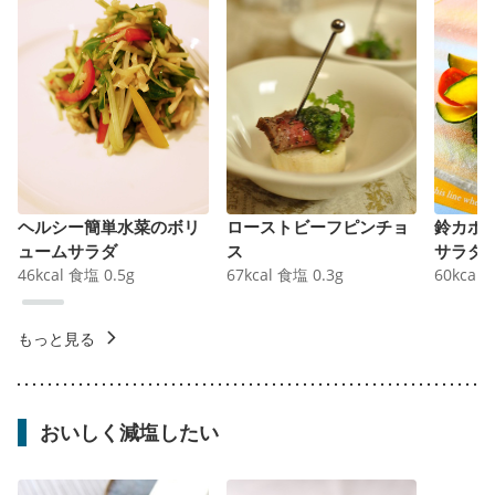
ヘルシー簡単水菜のボリ
ローストビーフピンチョ
鈴カボ
ュームサラダ
ス
サラダ
46
kcal
食塩
0.5
g
67
kcal
食塩
0.3
g
60
kcal
もっと見る
おいしく減塩したい