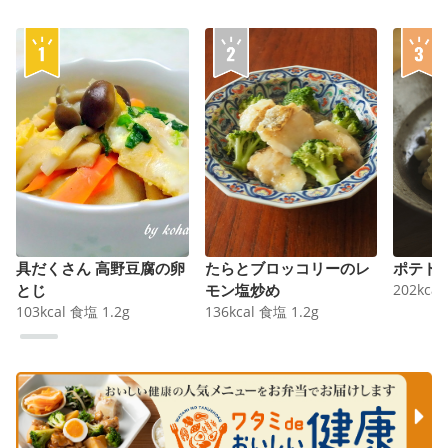
具だくさん 高野豆腐の卵
たらとブロッコリーのレ
ポテト
とじ
モン塩炒め
202
kcal
103
kcal
食塩
1.2
g
136
kcal
食塩
1.2
g