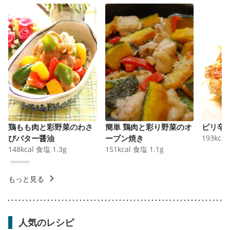
鶏もも肉と彩野菜のわさ
簡単 鶏肉と彩り野菜のオ
ピリ辛
びバター醤油
ーブン焼き
193
kcal
148
kcal
食塩
1.3
g
151
kcal
食塩
1.1
g
もっと見る
人気のレシピ