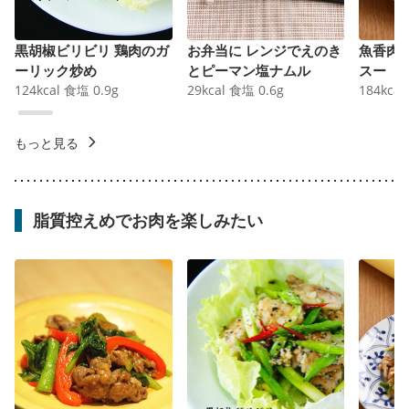
黒胡椒ビリビリ 鶏肉のガ
お弁当に レンジでえのき
魚香肉
ーリック炒め
とピーマン塩ナムル
スー
124
kcal
食塩
0.9
g
29
kcal
食塩
0.6
g
184
kcal
もっと見る
脂質控えめでお肉を楽しみたい