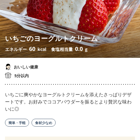
いちごのヨーグルトクリーム
60
0.0
エネルギー
kcal
食塩相当量
g
おいしい健康
5分以内
いちごに爽やかなヨーグルトクリームを添えたさっぱりデザ
ートです。お好みでココアパウダーを振るとより贅沢な味わ
いに◎
簡単・手軽
食材少なめ