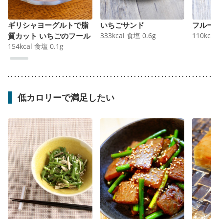
ギリシャヨーグルトで脂
いちごサンド
フルー
質カット いちごのフール
333
kcal
食塩
0.6
g
110
kcal
154
kcal
食塩
0.1
g
低カロリーで満足したい