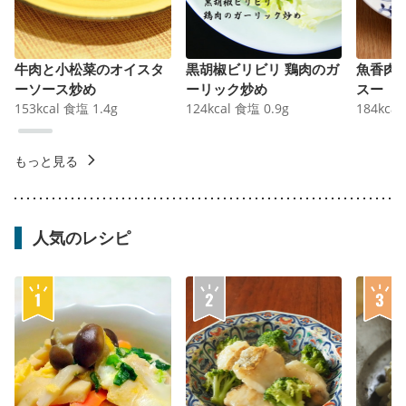
牛肉と小松菜のオイスタ
黒胡椒ビリビリ 鶏肉のガ
魚香肉
ーソース炒め
ーリック炒め
スー
153
kcal
食塩
1.4
g
124
kcal
食塩
0.9
g
184
kcal
もっと見る
人気のレシピ