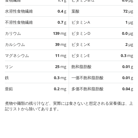
水溶性食物繊維
0.4
g
葉酸
72
µg
不溶性食物繊維
0.7
g
ビタミンA
1
µg
カリウム
139
mg
ビタミンD
0.0
µg
カルシウム
39
mg
ビタミンK
2
µg
マグネシウム
11
mg
ビタミンE
0.3
mg
リン
25
mg
飽和脂肪酸
0.01
g
鉄
0.3
mg
一価不飽和脂肪酸
0.01
g
亜鉛
0.2
mg
多価不飽和脂肪酸
0.04
g
煮物や麺類の残り汁など、実際には食さないと想定される栄養価は、上
記リストから除いてあります。