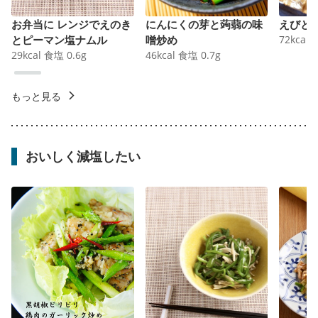
お弁当に レンジでえのき
にんにくの芽と蒟蒻の味
えびと
とピーマン塩ナムル
噌炒め
72
kcal
29
kcal
食塩
0.6
g
46
kcal
食塩
0.7
g
もっと見る
おいしく減塩したい