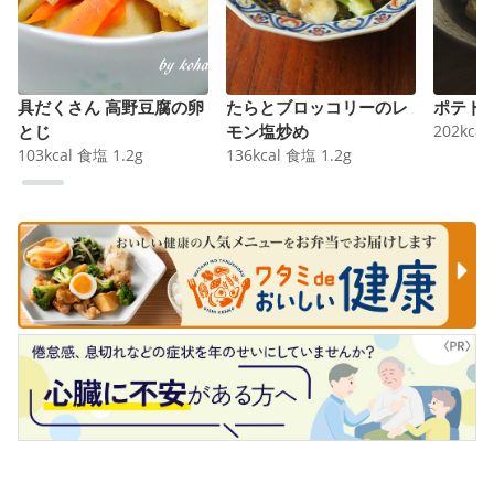
具だくさん 高野豆腐の卵
たらとブロッコリーのレ
ポテト
とじ
モン塩炒め
202
kcal
103
kcal
食塩
1.2
g
136
kcal
食塩
1.2
g