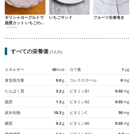
ギリシャヨーグルトで
いちごサンド
フルーツ生春巻き
脂質カット いちごのフ
ール
すべての栄養価
(1人分)
エネルギー
60
kcal
ヨウ素
1
µg
食塩相当量
0.0
g
コレステロール
0
mg
たんぱく質
3.2
g
ビタミンB1
0.02
mg
脂質
1.3
g
ビタミンB2
0.02
mg
炭水化物
10.3
g
ビタミンC
50
mg
糖質
9.2
g
ビタミンB6
0.03
mg
食物繊維
1.1
g
ビタミンB12
0.0
µg