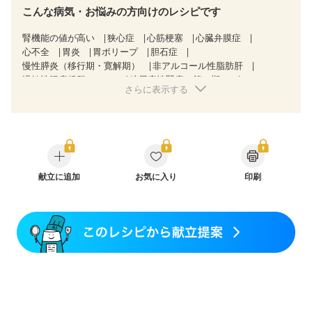
こんな病気・お悩みの方向けのレシピです
腎機能の値が高い
狭心症
心筋梗塞
心臓弁膜症
心不全
胃炎
胃ポリープ
胆石症
慢性膵炎（移行期・寛解期）
非アルコール性脂肪肝
過敏性腸症候群（IBS）
糖尿病性腎症（第３期）
さらに表示する
CKD（ステージ１）
CKD（ステージ２）
食欲がない
妊娠中(初期)
妊婦健診・体重増加が気になる（初期）
妊婦健診・血圧が気になる（初期）
妊娠高血圧(中期)
産後（母乳）
産後（混合栄養）
産後（ミルク）
骨折
骨粗しょう症
関節リウマチ
フレイル（年齢に合わせた体作り）
更年期
献立に追加
お気に入り
印刷