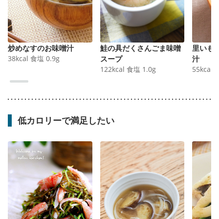
炒めなすのお味噌汁
鮭の具だくさんごま味噌
里いも
38
kcal
食塩
0.9
g
スープ
汁
122
kcal
食塩
1.0
g
55
kcal
低カロリーで満足したい