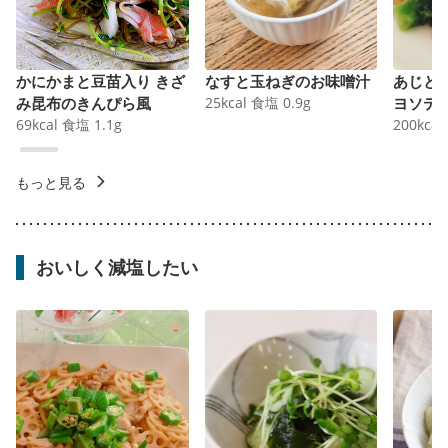
かにかまと豆苗入り きざ
なすと玉ねぎのお味噌汁
あじと
み昆布のきんぴら風
25
kcal
食塩
0.9
g
ヨソテ
69
kcal
食塩
1.1
g
200
kcal
もっと見る
おいしく減塩したい