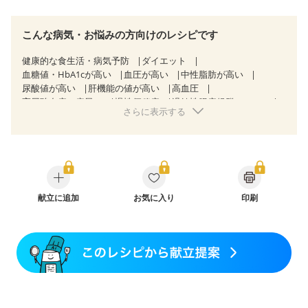
こんな病気・お悩みの方向けのレシピです
健康的な食生活・病気予防
ダイエット
血糖値・HbA1cが高い
血圧が高い
中性脂肪が高い
尿酸値が高い
肝機能の値が高い
高血圧
高尿酸血症（痛風）
慢性便秘症
過敏性腸症候群（IBS）
さらに表示する
睡眠時無呼吸症候群
乳がん（抗がん剤治療中）
乳がん（ホルモン療法中）
乳がん（放射線治療中）
乳がん治療を終えた方・経過観察中の方など
食欲がない
妊娠中(初期)
妊婦健診・体重増加が気になる（初期）
妊婦健診・血圧が気になる（初期）
妊婦健診・血糖値が気になる（初期）
妊娠高血圧(中期)
妊娠糖尿病(初期)
献立に追加
産後（母乳）
お気に入り
産後（混合栄養）
印刷
産後（ミルク）
骨折
骨粗しょう症
関節リウマチ
フレイル（年齢に合わせた体作り）
低栄養予防
貧血対策
ニキビ・肌荒れ
妊活中
更年期