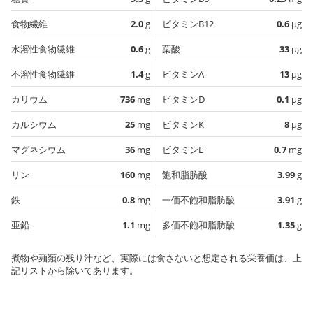
食物繊維
2.0
g
ビタミンB12
0.6
µg
水溶性食物繊維
0.6
g
葉酸
33
µg
不溶性食物繊維
1.4
g
ビタミンA
13
µg
カリウム
736
mg
ビタミンD
0.1
µg
カルシウム
25
mg
ビタミンK
8
µg
マグネシウム
36
mg
ビタミンE
0.7
mg
リン
160
mg
飽和脂肪酸
3.99
g
鉄
0.8
mg
一価不飽和脂肪酸
3.91
g
亜鉛
1.1
mg
多価不飽和脂肪酸
1.35
g
煮物や麺類の残り汁など、実際には食さないと想定される栄養価は、上
記リストから除いてあります。