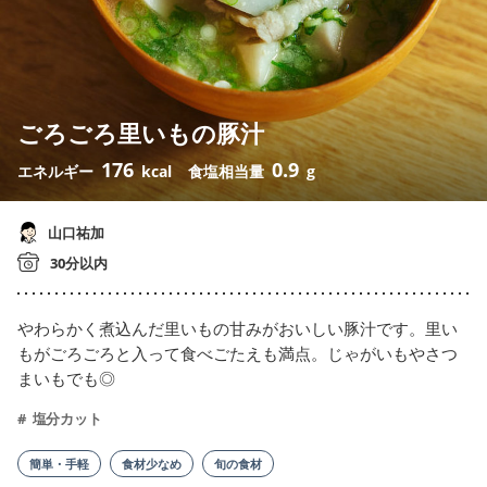
ごろごろ里いもの豚汁
176
0.9
エネルギー
kcal
食塩相当量
g
山口祐加
30分以内
やわらかく煮込んだ里いもの甘みがおいしい豚汁です。里い
もがごろごろと入って食べごたえも満点。じゃがいもやさつ
まいもでも◎
塩分カット
簡単・手軽
食材少なめ
旬の食材