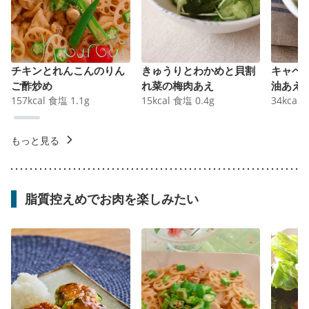
チキンとれんこんのりん
きゅうりとわかめと貝割
キャベ
ご酢炒め
れ菜の梅肉あえ
油あえ
157
kcal
食塩
1.1
g
15
kcal
食塩
0.4
g
34
kcal
もっと見る
脂質控えめでお肉を楽しみたい