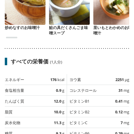
炒めなすのお味噌汁
鮭の具だくさんごま味
里いもとわかめのお味
噌スープ
噌汁
すべての栄養価
(1人分)
エネルギー
176
kcal
ヨウ素
2251
µg
食塩相当量
0.9
g
コレステロール
31
mg
たんぱく質
12.0
g
ビタミンB1
0.41
mg
脂質
10.0
g
ビタミンB2
0.12
mg
炭水化物
11.3
g
ビタミンC
7
mg
糖質
9.3
g
ビタミンB6
0.29
mg