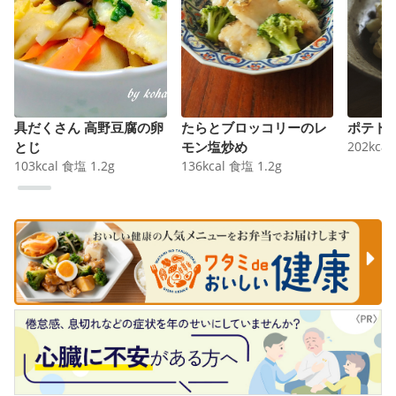
具だくさん 高野豆腐の卵
たらとブロッコリーのレ
ポテト
とじ
モン塩炒め
202
kcal
103
kcal
食塩
1.2
g
136
kcal
食塩
1.2
g