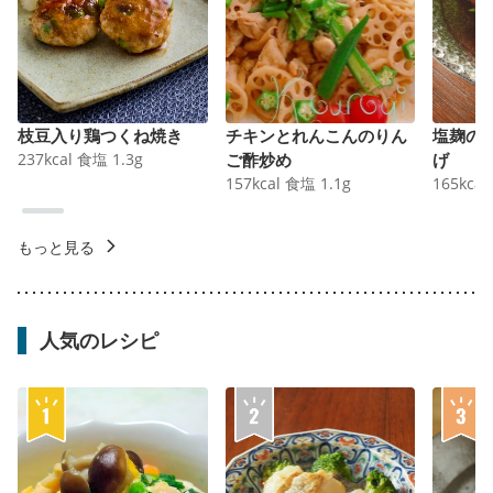
枝豆入り鶏つくね焼き
チキンとれんこんのりん
塩麹の
237
kcal
食塩
1.3
g
ご酢炒め
げ
157
kcal
食塩
1.1
g
165
kcal
もっと見る
人気のレシピ