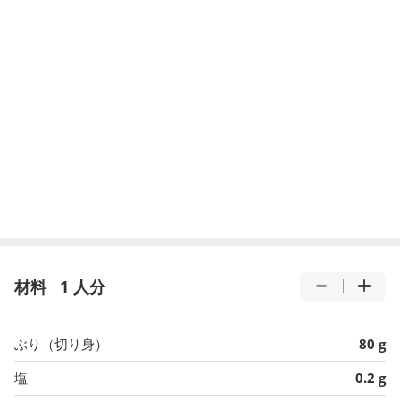
材料
1 人分
ぶり（切り身）
80 g
塩
0.2 g