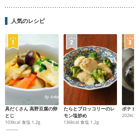
人気のレシピ
具だくさん 高野豆腐の卵
たらとブロッコリーのレ
ポテト
とじ
モン塩炒め
202
kcal
103
kcal
食塩
1.2
g
136
kcal
食塩
1.2
g