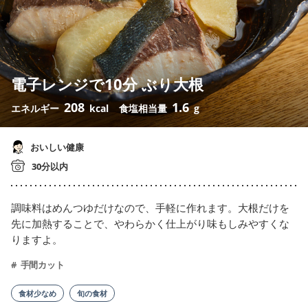
電子レンジで10分 ぶり大根
208
1.6
エネルギー
kcal
食塩相当量
g
おいしい健康
30分以内
調味料はめんつゆだけなので、手軽に作れます。大根だけを
先に加熱することで、やわらかく仕上がり味もしみやすくな
りますよ。
手間カット
食材少なめ
旬の食材