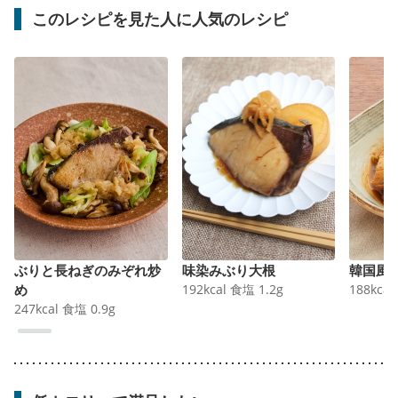
このレシピを見た人に人気のレシピ
ぶりと長ねぎのみぞれ炒
味染みぶり大根
韓国風
め
192
kcal
食塩
1.2
g
188
kcal
247
kcal
食塩
0.9
g