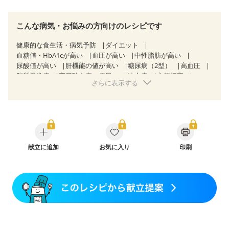
こんな病気・お悩みの方向けのレシピです
健康的な食生活・病気予防
ダイエット
血糖値・HbA1cが高い
血圧が高い
中性脂肪が高い
尿酸値が高い
肝機能の値が高い
糖尿病（2型）
高血圧
脂質異常症
高尿酸血症（痛風）
狭心症
心筋梗塞
さらに表示する
心臓弁膜症
心不全
胆石症
慢性便秘症
過敏性腸症候群（IBS）
糖尿病性腎症（第３期）
乳がん（抗がん剤治療中）
乳がん（ホルモン療法中）
乳がん（放射線治療中）
乳がん治療を終えた方・経過観察中の方など
食欲がない
妊娠中(初期)
妊婦健診・体重増加が気になる（初期）
妊婦健診・血圧が気になる（初期）
献立に追加
お気に入り
印刷
妊婦健診・血糖値が気になる（初期）
妊娠高血圧(中期)
妊娠糖尿病(初期)
産後（母乳）
産後（混合栄養）
産後（ミルク）
骨折
骨粗しょう症
関節リウマチ
乾癬
フレイル（年齢に合わせた体作り）
低栄養予防
貧血対策
ニキビ・肌荒れ
妊活中
更年期