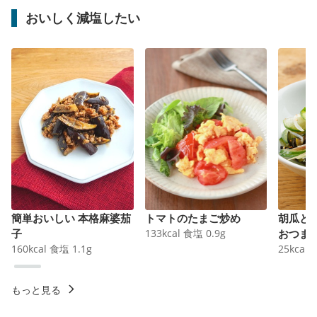
おいしく減塩したい
簡単おいしい 本格麻婆茄
トマトのたまご炒め
胡瓜と
子
133
kcal
食塩
0.9
g
おつま
160
kcal
食塩
1.1
g
25
kcal
もっと見る