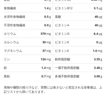
食物繊維
1.4
g
ビタミンB12
3.1
µg
水溶性食物繊維
0.5
g
葉酸
40
µg
不溶性食物繊維
0.9
g
ビタミンA
40
µg
カリウム
579
mg
ビタミンD
6.4
µg
カルシウム
30
mg
ビタミンK
0
µg
マグネシウム
37
mg
ビタミンE
1.6
mg
リン
134
mg
飽和脂肪酸
3.55
g
鉄
1.4
mg
一価不飽和脂肪酸
3.48
g
亜鉛
0.7
mg
多価不飽和脂肪酸
3.00
g
煮物や麺類の残り汁など、実際には食さないと想定される栄養価は、上
記リストから除いてあります。