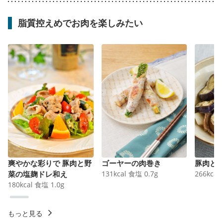
脂質控えめでお肉を楽しみたい
爽やかな彩りで 豚肉と野
ゴーヤーの肉巻き
豚肉と
菜の塩麹ドレ和え
131
kcal
食塩
0.7
g
266
kcal
180
kcal
食塩
1.0
g
もっと見る