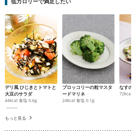
低カロリーで満足したい
デリ風 ひじきとトマトと
ブロッコリーの粒マスタ
なすの
大豆のサラダ
ードマリネ
72
kcal
44
kcal
食塩
0.6
g
24
kcal
食塩
0.1
g
もっと見る