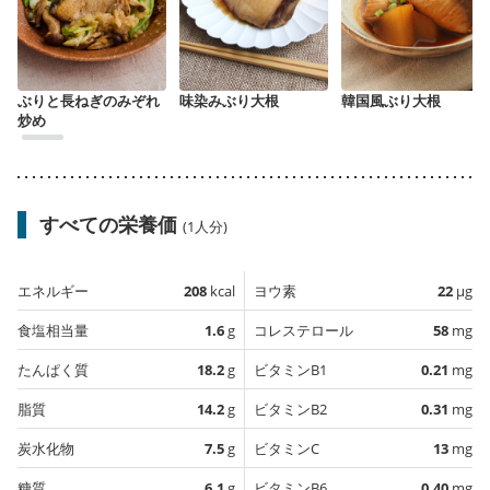
ぶりと長ねぎのみぞれ
味染みぶり大根
韓国風ぶり大根
炒め
すべての栄養価
(1人分)
エネルギー
208
kcal
ヨウ素
22
µg
食塩相当量
1.6
g
コレステロール
58
mg
たんぱく質
18.2
g
ビタミンB1
0.21
mg
脂質
14.2
g
ビタミンB2
0.31
mg
炭水化物
7.5
g
ビタミンC
13
mg
糖質
6.1
g
ビタミンB6
0.40
mg