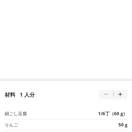
材料
1 人分
絹ごし豆腐
1/6丁（60 g）
りんご
50 g