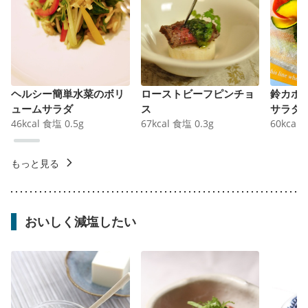
ヘルシー簡単水菜のボリ
ローストビーフピンチョ
鈴カボ
ュームサラダ
ス
サラダ
46
kcal
食塩
0.5
g
67
kcal
食塩
0.3
g
60
kcal
もっと見る
おいしく減塩したい