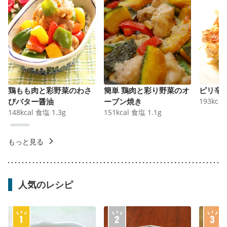
鶏もも肉と彩野菜のわさ
簡単 鶏肉と彩り野菜のオ
ピリ辛
びバター醤油
ーブン焼き
193
kcal
148
kcal
食塩
1.3
g
151
kcal
食塩
1.1
g
もっと見る
人気のレシピ