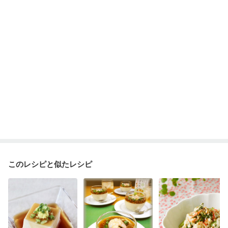
妊婦健診・血圧が気になる（初期）
妊婦健診・血糖値が気になる（初期）
妊娠高血圧(中期)
妊娠糖尿病(初期)
産後（母乳）
産後（混合栄養）
産後（ミルク）
骨折
骨粗しょう症
関節リウマチ
乾癬
フレイル（年齢に合わせた体作り）
貧血対策
ニキビ・肌荒れ
更年期
このレシピと似たレシピ