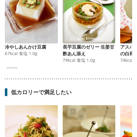
冷やしあんかけ豆腐
長芋豆腐のゼリー 生姜甘
アスパ
67
kcal
食塩
1.0
g
酢あん添え
の白和
79
kcal
食塩
1.0
g
74
kcal
低カロリーで満足したい