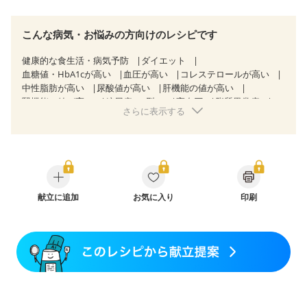
こんな病気・お悩みの方向けのレシピです
健康的な食生活・病気予防
ダイエット
血糖値・HbA1cが高い
血圧が高い
コレステロールが高い
中性脂肪が高い
尿酸値が高い
肝機能の値が高い
腎機能の値が高い
糖尿病（2型）
高血圧
脂質異常症
さらに表示する
高尿酸血症（痛風）
狭心症
心筋梗塞
心臓弁膜症
心不全
胃炎
胃ポリープ
逆流性食道炎
胆石症
慢性膵炎（移行期・寛解期）
痔
過敏性腸症候群（IBS）
糖尿病性腎症（第１期）
糖尿病性腎症（第２期）
糖尿病性腎症（第３期）
CKD（ステージ１）
CKD（ステージ２）
CKD（ステージ３a）
透析
乳がん（抗がん剤治療中）
献立に追加
お気に入り
乳がん（ホルモン療法中）
印刷
乳がん（放射線治療中）
乳がん治療を終えた方・経過観察中の方など
胃がん（抗がん剤治療中）
胃がん治療を終えた方・経過観察中の方
大腸がん治療を終えた方・経過観察中の方
大腸がん（抗がん剤治療中）
大腸がん（放射線治療中）
妊娠中(初期)
妊婦健診・体重増加が気になる（初期）