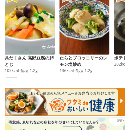
具だくさん 高野豆腐の卵
たらとブロッコリーのレ
ポテト
とじ
モン塩炒め
202
kcal
103
kcal
食塩
1.2
g
136
kcal
食塩
1.2
g