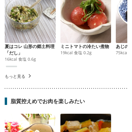
夏はコレ 山形の郷土料理
ミニトマトの冷たい煮物
あじの
「だし」
19
kcal
食塩
0.2
g
75
kcal
16
kcal
食塩
0.6
g
もっと見る
脂質控えめでお肉を楽しみたい