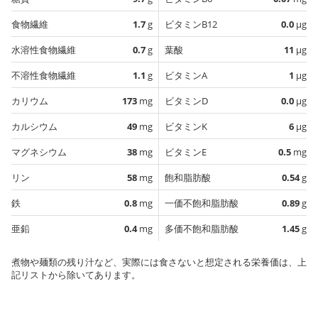
食物繊維
1.7
g
ビタミンB12
0.0
µg
水溶性食物繊維
0.7
g
葉酸
11
µg
不溶性食物繊維
1.1
g
ビタミンA
1
µg
カリウム
173
mg
ビタミンD
0.0
µg
カルシウム
49
mg
ビタミンK
6
µg
マグネシウム
38
mg
ビタミンE
0.5
mg
リン
58
mg
飽和脂肪酸
0.54
g
鉄
0.8
mg
一価不飽和脂肪酸
0.89
g
亜鉛
0.4
mg
多価不飽和脂肪酸
1.45
g
煮物や麺類の残り汁など、実際には食さないと想定される栄養価は、上
記リストから除いてあります。