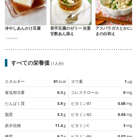
冷やしあんかけ豆腐
長芋豆腐のゼリー 生姜
アスパラガスとかにか
甘酢あん添え
まの白和え
すべての栄養価
(1人分)
エネルギー
81
kcal
ヨウ素
1
µg
食塩相当量
0.3
g
コレステロール
0
mg
たんぱく質
3.9
g
ビタミンB1
0.08
mg
脂質
3.2
g
ビタミンB2
0.04
mg
炭水化物
11.4
g
ビタミンC
3
mg
糖質
9.7
g
ビタミンB6
0.07
mg