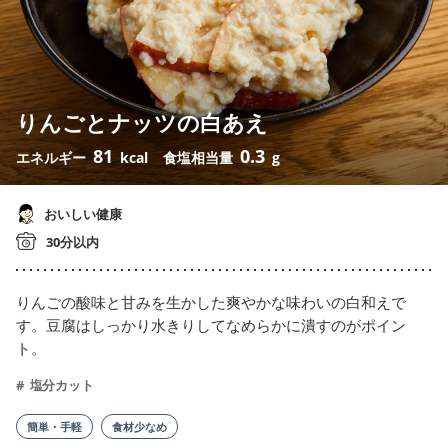
りんごとナッツの白あえ
81
0.3
エネルギー
kcal
食塩相当量
g
おいしい健康
30分以内
りんごの酸味と甘みを生かした爽やかな味わいの白和えで
す。豆腐はしっかり水きりしてなめらかに潰すのがポイン
ト。
塩分カット
簡単・手軽
食材少なめ