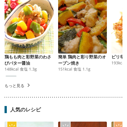
鶏もも肉と彩野菜のわさ
簡単 鶏肉と彩り野菜のオ
ピリ辛
びバター醤油
ーブン焼き
193
kcal
148
kcal
食塩
1.3
g
151
kcal
食塩
1.1
g
もっと見る
人気のレシピ