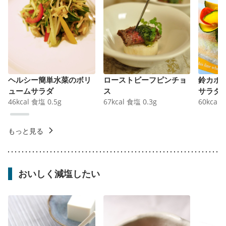
ヘルシー簡単水菜のボリ
ローストビーフピンチョ
鈴カボ
ュームサラダ
ス
サラダ
46
kcal
食塩
0.5
g
67
kcal
食塩
0.3
g
60
kcal
もっと見る
おいしく減塩したい