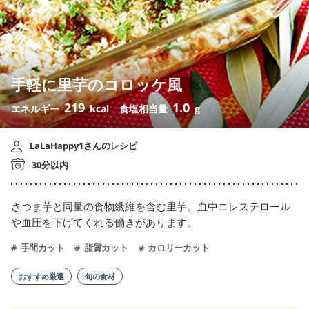
手軽に里芋のコロッケ風
219
1.0
エネルギー
kcal
食塩相当量
g
LaLaHappy1さんのレシピ
30分以内
さつま芋と同量の食物繊維を含む里芋。血中コレステロール
や血圧を下げてくれる働きがあります。
手間カット
脂質カット
カロリーカット
おすすめ厳選
旬の食材