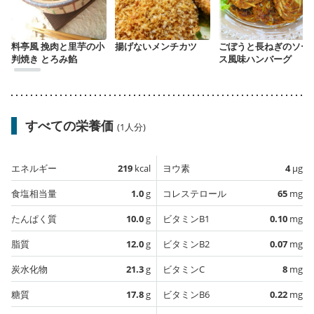
料亭風 挽肉と里芋の小
揚げないメンチカツ
ごぼうと長ねぎのソー
判焼き とろみ餡
ス風味ハンバーグ
すべての栄養価
(1人分)
エネルギー
219
kcal
ヨウ素
4
µg
食塩相当量
1.0
g
コレステロール
65
mg
たんぱく質
10.0
g
ビタミンB1
0.10
mg
脂質
12.0
g
ビタミンB2
0.07
mg
炭水化物
21.3
g
ビタミンC
8
mg
糖質
17.8
g
ビタミンB6
0.22
mg