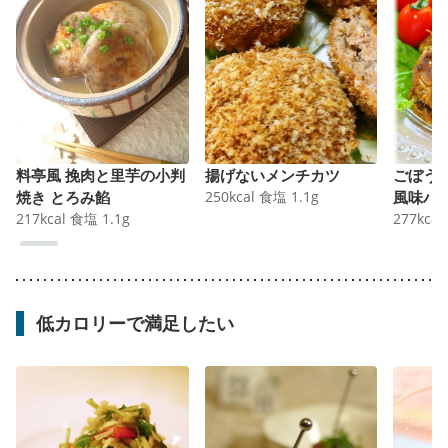
料亭風 挽肉と里芋の小判
揚げないメンチカツ
ごぼう
焼き とろみ餡
250
kcal
食塩
1.1
g
風味ハ
217
kcal
食塩
1.1
g
277
kcal
低カロリーで満足したい