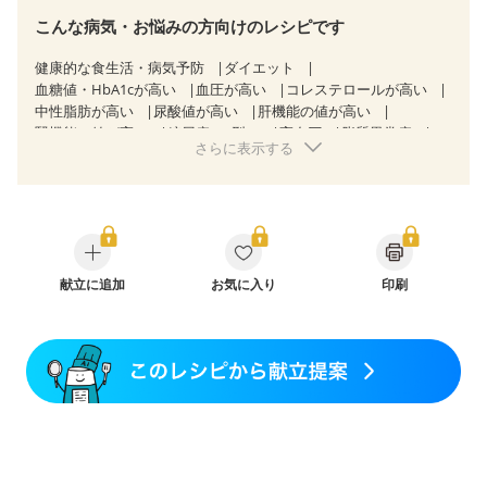
こんな病気・お悩みの方向けのレシピです
健康的な食生活・病気予防
ダイエット
血糖値・HbA1cが高い
血圧が高い
コレステロールが高い
中性脂肪が高い
尿酸値が高い
肝機能の値が高い
腎機能の値が高い
糖尿病（2型）
高血圧
脂質異常症
さらに表示する
高尿酸血症（痛風）
狭心症
心筋梗塞
心臓弁膜症
心不全
胃ポリープ
胆石症
慢性膵炎（移行期・寛解期）
非アルコール性脂肪肝
慢性便秘症
過敏性腸症候群（IBS）
睡眠時無呼吸症候群
糖尿病性腎症（第１期）
糖尿病性腎症（第２期）
CKD（ステージ１）
CKD（ステージ２）
CKD（ステージ３a）
献立に追加
乳がん（抗がん剤治療中）
お気に入り
印刷
乳がん（ホルモン療法中）
乳がん（放射線治療中）
乳がん治療を終えた方・経過観察中の方など
飲み込みにくい
味の感じ方が変わった
食欲がない
産後（ミルク）
骨折
骨粗しょう症
関節リウマチ
乾癬
低栄養予防
貧血対策
ニキビ・肌荒れ
妊活中
更年期