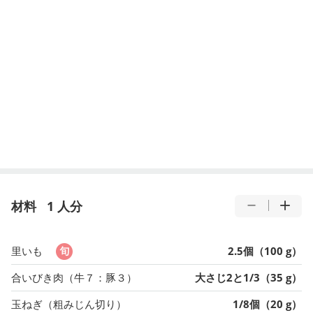
材料
1 人分
里いも
2.5個（100 g）
合いびき肉（牛７：豚３）
大さじ2と1/3（35 g）
玉ねぎ（粗みじん切り）
1/8個（20 g）