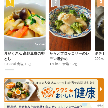
具だくさん 高野豆腐の卵
たらとブロッコリーのレ
ポテト
とじ
モン塩炒め
202
kcal
103
kcal
食塩
1.2
g
136
kcal
食塩
1.2
g