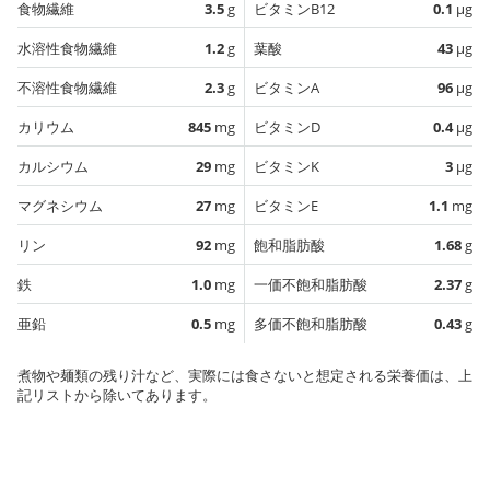
食物繊維
3.5
g
ビタミンB12
0.1
µg
水溶性食物繊維
1.2
g
葉酸
43
µg
不溶性食物繊維
2.3
g
ビタミンA
96
µg
カリウム
845
mg
ビタミンD
0.4
µg
カルシウム
29
mg
ビタミンK
3
µg
マグネシウム
27
mg
ビタミンE
1.1
mg
リン
92
mg
飽和脂肪酸
1.68
g
鉄
1.0
mg
一価不飽和脂肪酸
2.37
g
亜鉛
0.5
mg
多価不飽和脂肪酸
0.43
g
煮物や麺類の残り汁など、実際には食さないと想定される栄養価は、上
記リストから除いてあります。