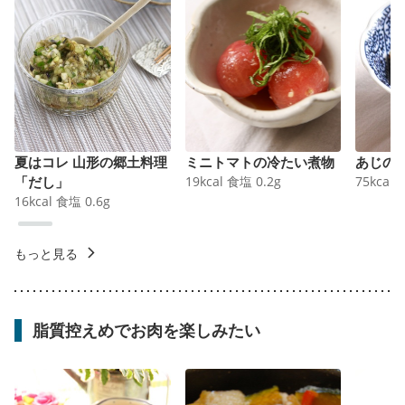
夏はコレ 山形の郷土料理
ミニトマトの冷たい煮物
あじの
「だし」
19
kcal
食塩
0.2
g
75
kcal
16
kcal
食塩
0.6
g
もっと見る
脂質控えめでお肉を楽しみたい