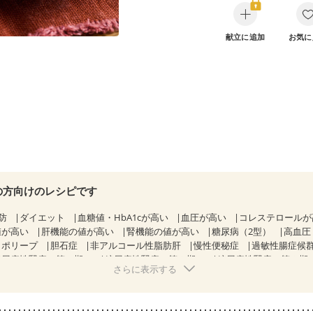
献立に追加
お気に
の方向けのレシピです
防
ダイエット
血糖値・HbA1cが高い
血圧が高い
コレステロール
値が高い
肝機能の値が高い
腎機能の値が高い
糖尿病（2型）
高血圧
胃ポリープ
胆石症
非アルコール性脂肪肝
慢性便秘症
過敏性腸症候群
糖尿病性腎症（第１期）
糖尿病性腎症（第２期）
糖尿病性腎症（第３期
さらに表示する
KD（ステージ２）
乳がん（抗がん剤治療中）
乳がん（ホルモン療法中
乳がん治療を終えた方・経過観察中の方など
飲み込みにくい
食欲が
骨粗しょう症
関節リウマチ
乾癬
フレイル（年齢に合わせた体作り