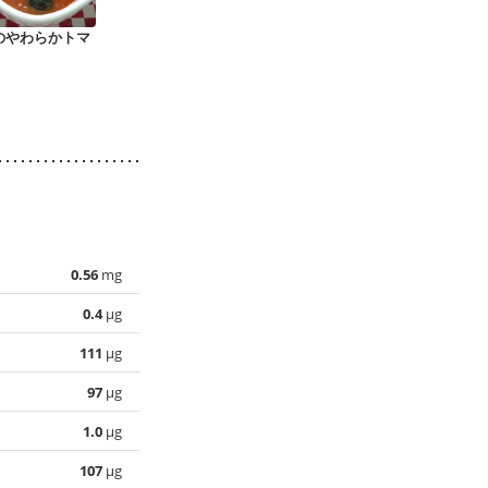
のやわらかトマ
鶏胸肉で作る チキン
豚しゃぶとキャベツ
簡単 回鍋肉
南蛮
のゴマだれ
0.56
mg
0.4
µg
111
µg
97
µg
1.0
µg
107
µg