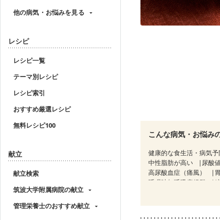
他の病気・お悩みを見る
レシピ
レシピ一覧
テーマ別レシピ
レシピ索引
おすすめ厳選レシピ
無料レシピ100
こんな病気・お悩み
健康的な食生活・病気予
献立
中性脂肪が高い
尿酸
高尿酸血症（痛風）
献立検索
睡眠時無呼吸症候群
筑波大学附属病院の献立
CKD（ステージ１）
C
乳がん（放射線治療中）
管理栄養士のおすすめ献立
産後（ミルク）
骨折