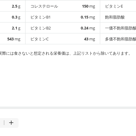
2.5
g
コレステロール
150
mg
ビタミンE
0.3
g
ビタミンB1
0.15
mg
飽和脂肪酸
2.1
g
ビタミンB2
0.24
mg
一価不飽和脂肪
543
mg
ビタミンC
43
mg
多価不飽和脂肪
実際には食さないと想定される栄養価は、上記リストから除いてあります。