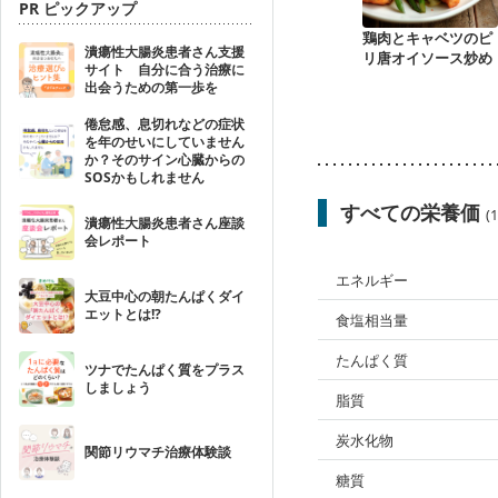
PR ピックアップ
鶏肉とキャベツのピ
潰瘍性大腸炎患者さん支援
リ唐オイソース炒め
サイト 自分に合う治療に
出会うための第一歩を
倦怠感、息切れなどの症状
を年のせいにしていません
か？そのサイン心臓からの
SOSかもしれません
すべての栄養価
(
潰瘍性大腸炎患者さん座談
会レポート
エネルギー
大豆中心の朝たんぱくダイ
エットとは!?
食塩相当量
たんぱく質
ツナでたんぱく質をプラス
しましょう
脂質
炭水化物
関節リウマチ治療体験談
糖質