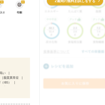
2週間の無料お試しをする
入り
印刷
が高い
脂質異常症
（IBS）
）
）
ない
）
低栄養予防