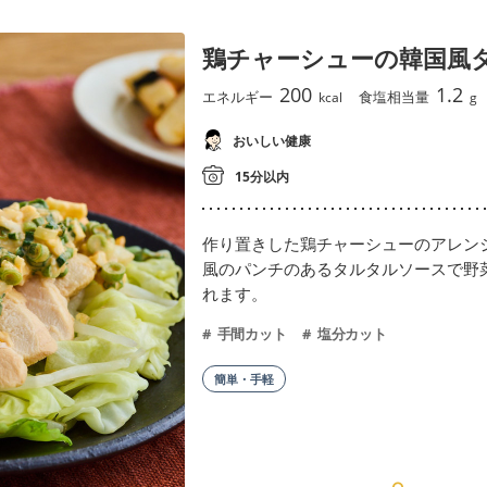
鶏チャーシューの韓国風
200
1.2
エネルギー
食塩相当量
kcal
g
おいしい健康
15分以内
作り置きした鶏チャーシューのアレン
風のパンチのあるタルタルソースで野
れます。
手間カット
塩分カット
簡単・手軽