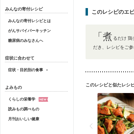
貧血対策
ニキビ・肌
みんなの寄付レシピ
このレシピのエ
みんなの寄付レシピとは
がんサバイバーキッチン
「煮
るだけ 
糖尿病のみなさんへ
だき、レシピをご参
症状に合わせて
症状・目的別の食事
このレシピと似たレシ
よみもの
くらしの栄養学
読みもの調べもの
月刊おいしい健康