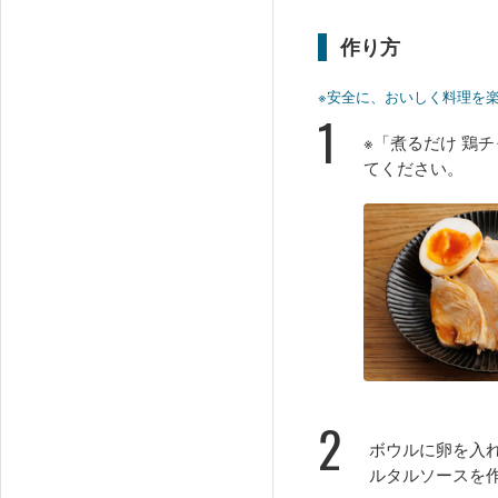
作り方
※安全に、おいしく料理を
1
※「煮るだけ 鶏
てください。
2
ボウルに卵を入
ルタルソースを