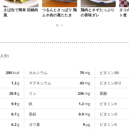
さば缶で簡単 回鍋肉
つるんとさっぱり 鶏
鶏肉とネギたっぷり
タコ
風
ムネ肉の葛たたき
の香味ダレ
ト煮
1人分)
200
kcal
カルシウム
70
mg
ビタミンB6
1.2
g
マグネシウム
43
mg
ビタミンB12
20.8
g
リン
236
mg
葉酸
9.9
g
鉄
1.2
mg
ビタミンA
8.7
g
亜鉛
0.9
mg
ビタミンD
6.2
g
ヨウ素
9
µg
ビタミンK