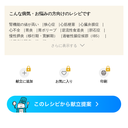
こんな病気・お悩みの方向けのレシピです
腎機能の値が高い
狭心症
心筋梗塞
心臓弁膜症
心不全
胃炎
胃ポリープ
逆流性食道炎
胆石症
慢性膵炎（移行期・寛解期）
過敏性腸症候群（IBS）
糖尿病性腎症（第３期）
CKD（ステージ１）
さらに表示する
CKD（ステージ２）
CKD（ステージ３a）
CKD（ステージ３b）
透析
乳がん（抗がん剤治療中）
乳がん（ホルモン療法中）
乳がん（放射線治療中）
乳がん治療を終えた方・経過観察中の方など
胃がん（抗がん剤治療中）
大腸がん（抗がん剤治療中）
飲み込みにくい
味の感じ方が変わった
食欲がない
妊娠中(初期)
献立に追加
妊婦健診・体重増加が気になる（初期）
お気に入り
印刷
妊婦健診・血圧が気になる（初期）
妊婦健診・血糖値が気になる（初期）
妊娠高血圧(中期)
妊娠糖尿病(初期)
産後（母乳）
産後（混合栄養）
産後（ミルク）
骨折
骨粗しょう症
関節リウマチ
乾癬
更年期