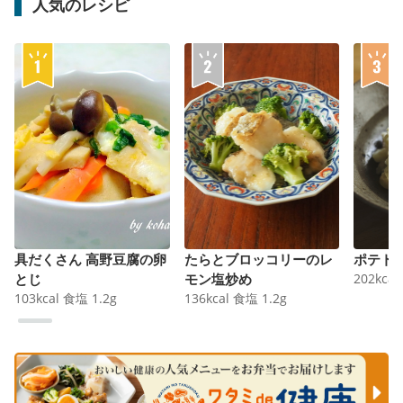
人気のレシピ
具だくさん 高野豆腐の卵
たらとブロッコリーのレ
ポテト
とじ
モン塩炒め
202
kcal
103
kcal
食塩
1.2
g
136
kcal
食塩
1.2
g