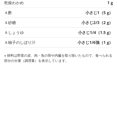
乾燥わかめ
1 g
Ａ酢
小さじ1（5 g）
Ａ砂糖
小さじ2/3（2 g）
Ａしょうゆ
小さじ1/4（1.5 g）
Ａ柚子のしぼり汁
小さじ1/6強（1 g）
※ 材料は野菜の皮、肉・魚の骨や内臓を取り除いたもので、食べられる
部分の分量（調理量）を表示しています。