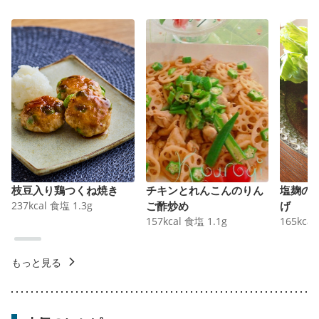
枝豆入り鶏つくね焼き
チキンとれんこんのりん
塩麹の
237
kcal
食塩
1.3
g
ご酢炒め
げ
157
kcal
食塩
1.1
g
165
kcal
もっと見る