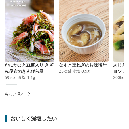
かにかまと豆苗入り きざ
なすと玉ねぎのお味噌汁
あじと
み昆布のきんぴら風
25
kcal
食塩
0.9
g
ヨソテ
69
kcal
食塩
1.1
g
200
kcal
もっと見る
おいしく減塩したい