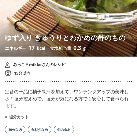
ゆず入り きゅうりとわかめの酢のもの
17
0.3
エネルギー
kcal
食塩相当量
g
みっこ＊mikkoさんのレシピ
15分以内
定番の一品に柚子果汁を加えて、ワンランクアップの美味し
さ！塩分控えめで、塩分が気になる方でも安心して食べられ
ます。
塩分カット
10分以内
食材少なめ
旬の食材