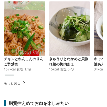
チキンとれんこんのりん
きゅうりとわかめと貝割
キャベ
ご酢炒め
れ菜の梅肉あえ
油あえ
157
kcal
食塩
1.1
g
15
kcal
食塩
0.4
g
34
kcal
もっと見る
脂質控えめでお肉を楽しみたい