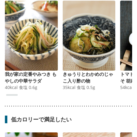
我が家の定番やみつき も
きゅうりとわかめのじゃ
トマト
やしの中華サラダ
こ入り酢の物
そ 胡麻
40
kcal
食塩
0.6
g
35
kcal
食塩
0.5
g
54
kcal
低カロリーで満足したい