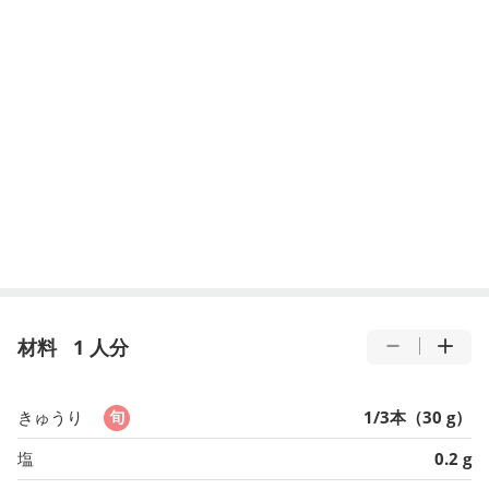
材料
1 人分
きゅうり
1/3本（30 g）
塩
0.2 g