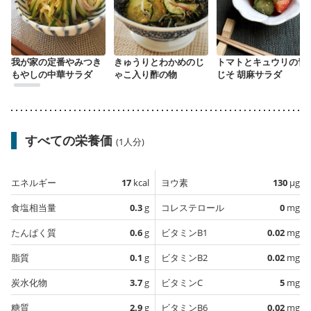
我が家の定番やみつき
きゅうりとわかめのじ
トマトとキュウリの青
もやしの中華サラダ
ゃこ入り酢の物
じそ 胡麻サラダ
すべての栄養価
(1人分)
エネルギー
17
kcal
ヨウ素
130
µg
食塩相当量
0.3
g
コレステロール
0
mg
たんぱく質
0.6
g
ビタミンB1
0.02
mg
脂質
0.1
g
ビタミンB2
0.02
mg
炭水化物
3.7
g
ビタミンC
5
mg
糖質
2.9
g
ビタミンB6
0.02
mg