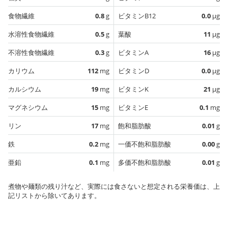
食物繊維
0.8
g
ビタミンB12
0.0
µg
水溶性食物繊維
0.5
g
葉酸
11
µg
不溶性食物繊維
0.3
g
ビタミンA
16
µg
カリウム
112
mg
ビタミンD
0.0
µg
カルシウム
19
mg
ビタミンK
21
µg
マグネシウム
15
mg
ビタミンE
0.1
mg
リン
17
mg
飽和脂肪酸
0.01
g
鉄
0.2
mg
一価不飽和脂肪酸
0.00
g
亜鉛
0.1
mg
多価不飽和脂肪酸
0.01
g
煮物や麺類の残り汁など、実際には食さないと想定される栄養価は、上
記リストから除いてあります。